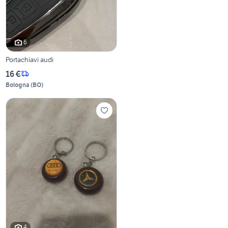
6
Portachiavi audi
16 €
Bologna
(
BO
)
4