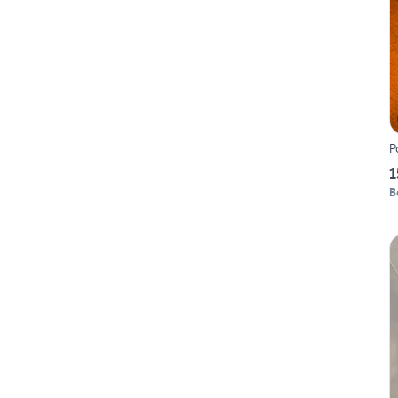
P
1
B