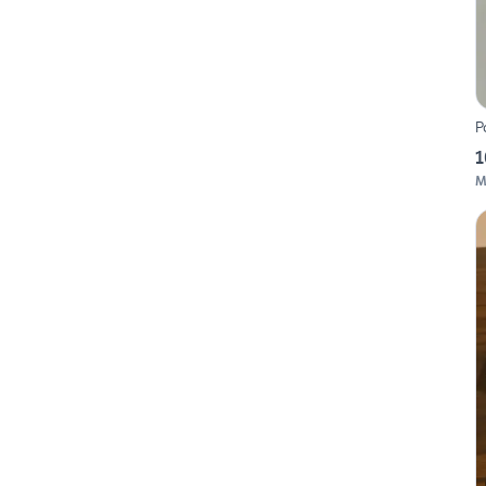
P
1
M