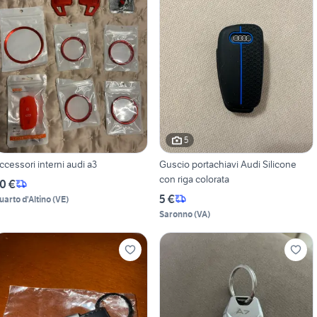
5
ccessori interni audi a3
Guscio portachiavi Audi Silicone
con riga colorata
0 €
5 €
uarto d'Altino
(
VE
)
Saronno
(
VA
)