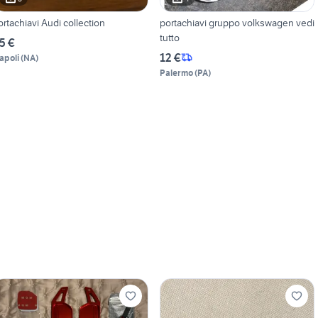
ortachiavi Audi collection
portachiavi gruppo volkswagen vedi
tutto
5 €
12 €
apoli
(
NA
)
Palermo
(
PA
)