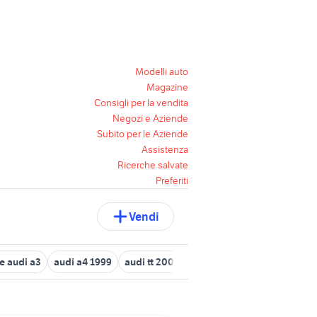
Modelli auto
Magazine
Consigli per la vendita
Negozi e Aziende
Subito per le Aziende
Assistenza
Ricerche salvate
Preferiti
Vendi
e audi a3
audi a4 1999
audi tt 2008
audi q5 2013
motore aud