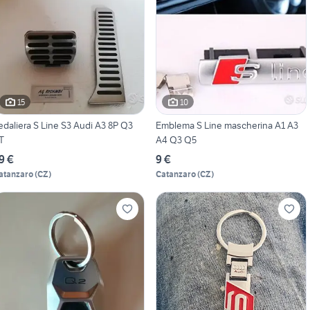
15
10
edaliera S Line S3 Audi A3 8P Q3
Emblema S Line mascherina A1 A3
T
A4 Q3 Q5
9 €
9 €
atanzaro
(
CZ
)
Catanzaro
(
CZ
)