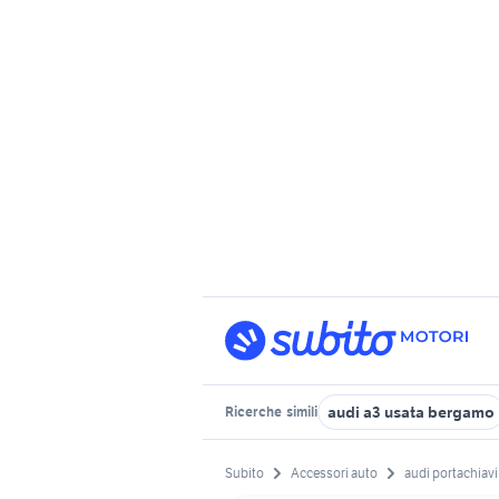
audi a3 usata bergamo
Ricerche
simili
Subito
Accessori auto
audi portachiavi