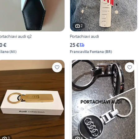
2
ortachiavi audi q2
Portachiavi audi
0 €
25 €
ilano
(
MI
)
Francavilla Fontana
(
BR
)
3
4