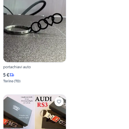
portachiavi auto
5 €
Torino
(
TO
)