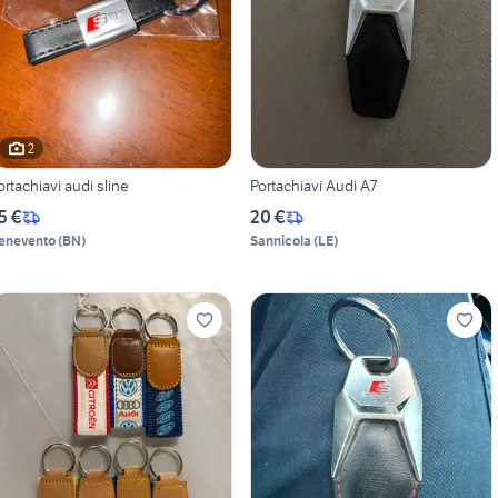
2
ortachiavi audi sline
Portachiavi Audi A7
5 €
20 €
enevento
(
BN
)
Sannicola
(
LE
)