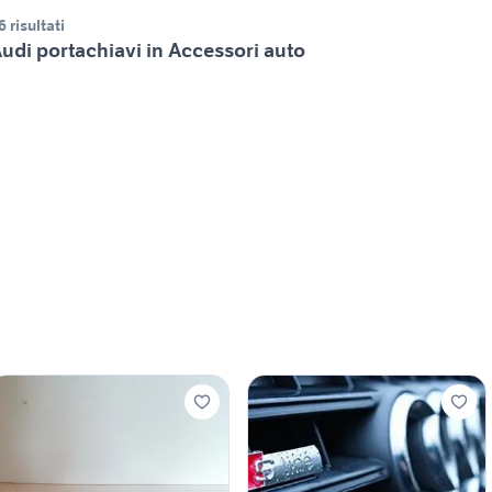
6 risultati
udi portachiavi in Accessori auto