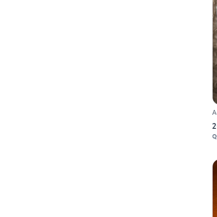
A
2
Q