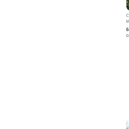
C
M
6
C