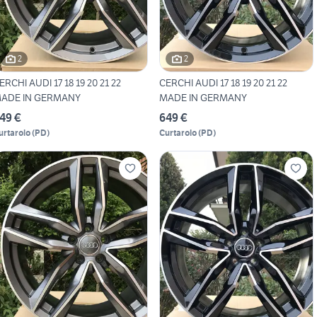
2
2
ERCHI AUDI 17 18 19 20 21 22
CERCHI AUDI 17 18 19 20 21 22
ADE IN GERMANY
MADE IN GERMANY
49 €
649 €
urtarolo
(
PD
)
Curtarolo
(
PD
)