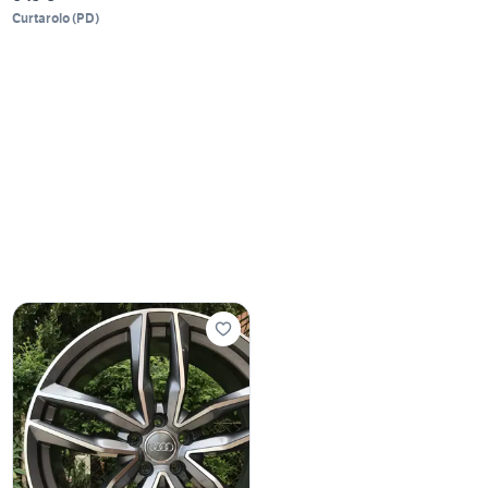
Curtarolo
(
PD
)