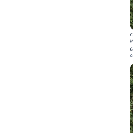
C
M
6
C