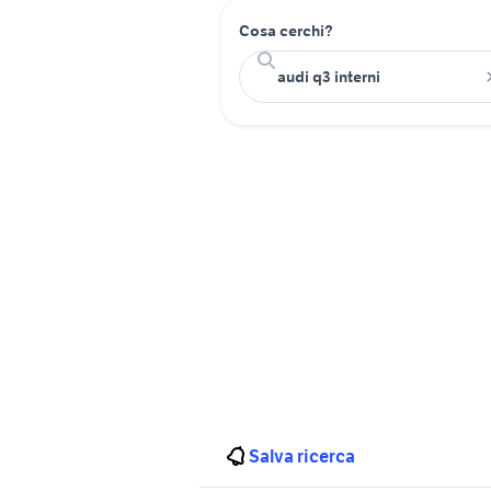
Cosa cerchi?
Salva ricerca