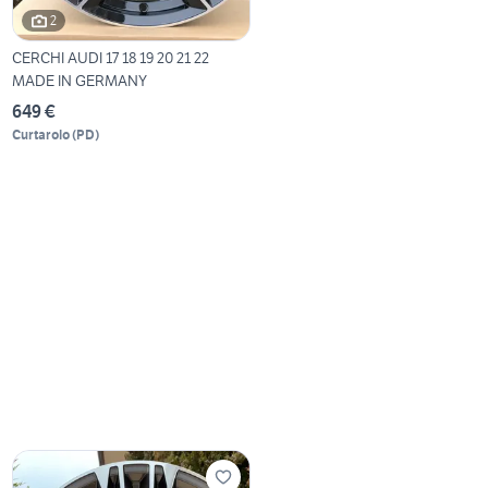
2
CERCHI AUDI 17 18 19 20 21 22
MADE IN GERMANY
649 €
Curtarolo
(
PD
)