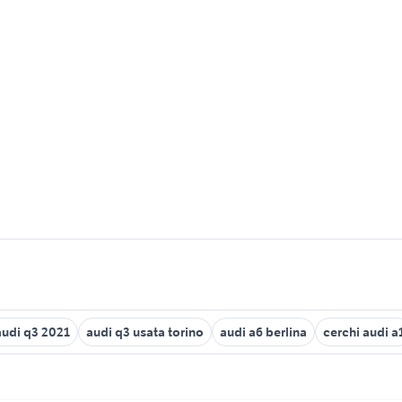
audi q3 2021
audi q3 usata torino
audi a6 berlina
cerchi audi a