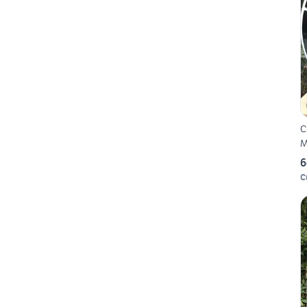
C
M
6
C