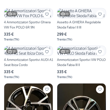
28
21
4 Ammortizzatori Sportivi Ghiera
Assetto A GHIERA Regolabile
VW Fox POLO 6R 9N
Skoda Fabia I II III
335 €
299 €
Trento
(
TN
)
Trento
(
TN
)
28
28
4 Ammortizzatori Sportivi AUDI A1
Ammortizzatori Sportivi VW POLO
Seat Ibiza Cordo
Skoda Fabia III II
335 €
335 €
Trento
(
TN
)
Trento
(
TN
)