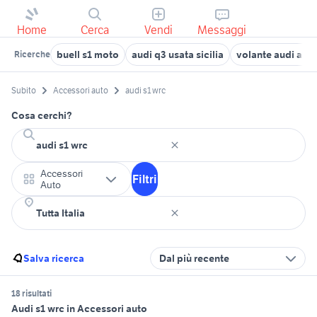
Home
Cerca
Vendi
Messaggi
buell s1 moto
audi q3 usata sicilia
volante audi a3
Ricerche
Subito
Accessori auto
audi s1 wrc
Cosa cerchi?
Accessori
Filtri
Auto
Salva ricerca
Dal più recente
18 risultati
Audi s1 wrc in Accessori auto