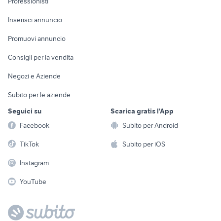
Professionisti
Arredamento e
Console e
Accessori per
Casalinghi
Inserisci annuncio
Videogiochi
animali
Elettrodomestici
Promuovi annuncio
Audio/Video
Musica e Film
Giardino e Fai da te
Consigli per la vendita
Fotografia
Libri e Riviste
Abbigliamento e
Negozi e Aziende
Telefonia
Strumenti Musicali
Accessori
Subito per le aziende
Sports
Tutto per i bambini
Seguici su
Scarica gratis l'App
Biciclette
Facebook
Subito per Android
Collezionismo
TikTok
Subito per iOS
Instagram
YouTube