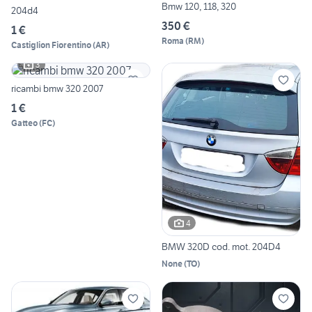
Bmw 120, 118, 320
204d4
350 €
1 €
Roma
(
RM
)
Castiglion Fiorentino
(
AR
)
3
ricambi bmw 320 2007
1 €
Gatteo
(
FC
)
4
BMW 320D cod. mot. 204D4
None
(
TO
)