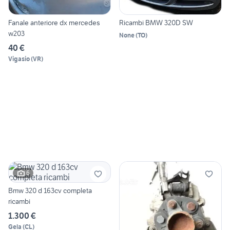
Fanale anteriore dx mercedes
Ricambi BMW 320D SW
w203
None
(
TO
)
40 €
Vigasio
(
VR
)
6
Bmw 320 d 163cv completa
ricambi
1.300 €
Gela
(
CL
)