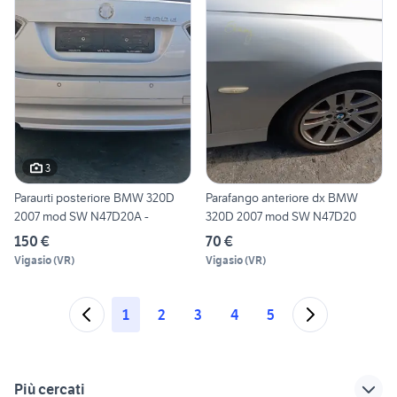
3
Paraurti posteriore BMW 320D
Parafango anteriore dx BMW
2007 mod SW N47D20A -
320D 2007 mod SW N47D20
150 €
70 €
Vigasio
(
VR
)
Vigasio
(
VR
)
1
2
3
4
5
Più cercati