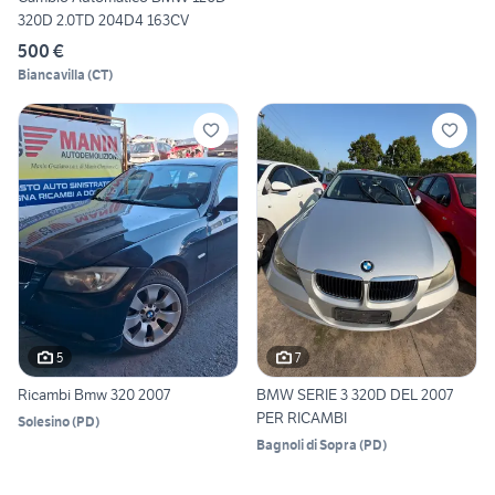
320D 2.0TD 204D4 163CV
500 €
Biancavilla
(
CT
)
5
7
Ricambi Bmw 320 2007
BMW SERIE 3 320D DEL 2007
PER RICAMBI
Solesino
(
PD
)
Bagnoli di Sopra
(
PD
)