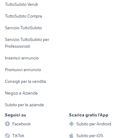
Case vacanza
TuttoSubito Vendi
Uffici e Locali
TuttoSubito Compra
commerciali
Servizio TuttoSubito
elettronica
per la casa e la
sports e hobby
Servizio TuttoSubito per
persona
Informatica
Animali
Professionisti
Arredamento e
Console e
Accessori per
Casalinghi
Inserisci annuncio
Videogiochi
animali
Elettrodomestici
Promuovi annuncio
Audio/Video
Musica e Film
Giardino e Fai da te
Consigli per la vendita
Fotografia
Libri e Riviste
Abbigliamento e
Negozi e Aziende
Telefonia
Strumenti Musicali
Accessori
Subito per le aziende
Sports
Tutto per i bambini
Seguici su
Scarica gratis l'App
Biciclette
Facebook
Subito per Android
Collezionismo
TikTok
Subito per iOS