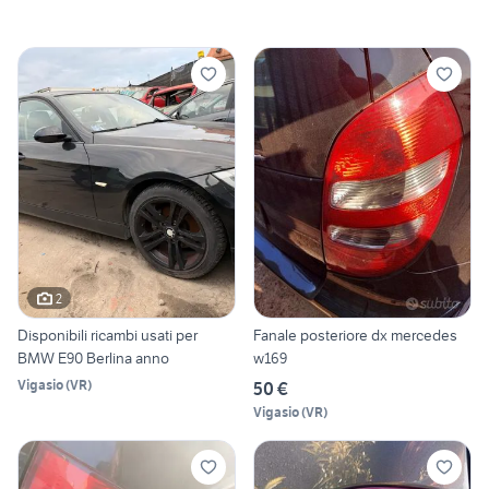
2
Disponibili ricambi usati per
Fanale posteriore dx mercedes
BMW E90 Berlina anno
w169
Vigasio
(
VR
)
50 €
Vigasio
(
VR
)