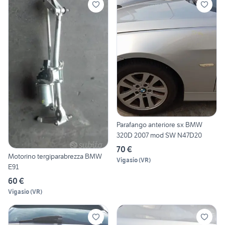
Parafango anteriore sx BMW
320D 2007 mod SW N47D20
70 €
Motorino tergiparabrezza BMW
Vigasio
(
VR
)
E91
60 €
Vigasio
(
VR
)