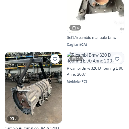
4
Sct175 cambio manuale bmw
Cagliari
(
CA
)
22
Ricambi Bmw 320 D Touring E 90
Anno 2007
Meldola
(
FC
)
8
Cambio Automatico BMW 120D