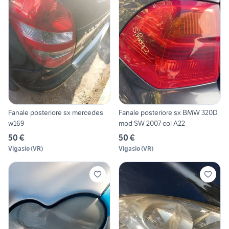
Fanale posteriore sx mercedes
Fanale posteriore sx BMW 320D
w169
mod SW 2007 col A22
50 €
50 €
Vigasio
(
VR
)
Vigasio
(
VR
)