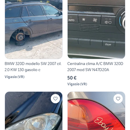
BMW 320D modello SW 2007 cil.
Centralina clima A/C BMW 320D
2.0 KW 130 gasolio c
2007 mod SW N47D20A
Vigasio
(
VR
)
50 €
Vigasio
(
VR
)