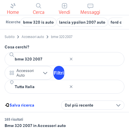
Home
Cerca
Vendi
Messaggi
bmw 320 is auto
lancia ypsilon 2007 auto
ford c ma
Ricerche
Subito
Accessori auto
bmw 320 2007
Cosa cerchi?
Accessori
Filtri
Auto
Salva ricerca
Dal più recente
165 risultati
Bmw 320 2007 in Accessori auto