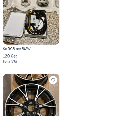
4
Kit RGB per BMW
120 €
Sona
(
VR
)