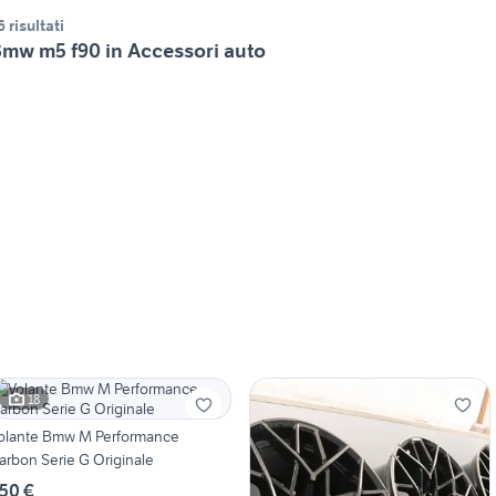
6 risultati
mw m5 f90 in Accessori auto
18
olante Bmw M Performance
arbon Serie G Originale
50 €