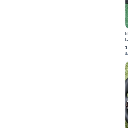
B
L
1
S