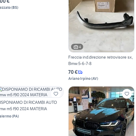
00 €
ezzato
(
BS
)
4
Freccia ind.direzione retrovisore sx,
Bmw:5-6-7-8
70 €
Ariano Irpino
(
AV
)
ISPONIAMO DI RICAMBI AUTO
mw m5 f90 2024 MATERIA
alermo
(
PA
)