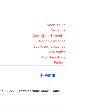
Modelli auto
Magazine
Consigli per la vendita
Negozi e Aziende
Subito per le Aziende
Assistenza
Ricerche salvate
Preferiti
Vendi
ie 1 2022
tetto apribile bmw
autoradio bmw e90
bmw 220i