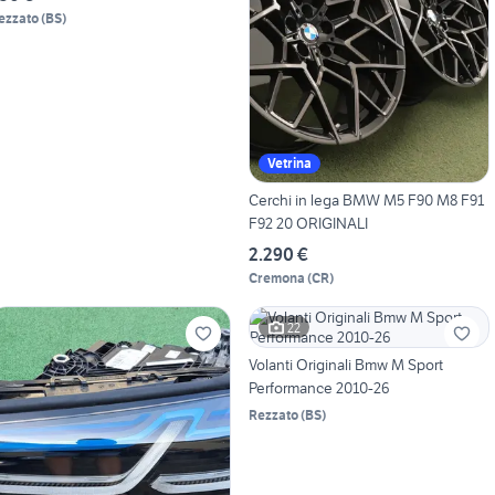
ezzato
(
BS
)
Vetrina
Cerchi in lega BMW M5 F90 M8 F91
F92 20 ORIGINALI
2.290 €
Cremona
(
CR
)
22
Volanti Originali Bmw M Sport
Performance 2010-26
Rezzato
(
BS
)