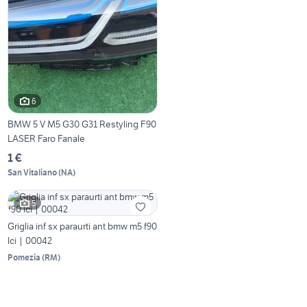
6
BMW 5 V M5 G30 G31 Restyling F90
LASER Faro Fanale
1 €
San Vitaliano
(
NA
)
5
Griglia inf sx paraurti ant bmw m5 f90
lci | 00042
Pomezia
(
RM
)