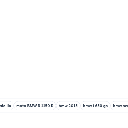
icilia
moto BMW R 1150 R
bmw 2015
bmw f 650 gs
bmw ser