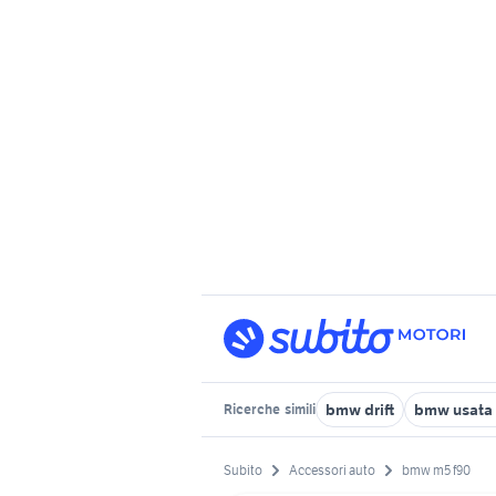
bmw drift
bmw usata s
Ricerche
simili
Subito
Accessori auto
bmw m5 f90