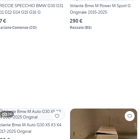
RECCIE SPECCHIO BMW G30 G31
Volante Bmw M Power M Sport G
11 G12 G14 G15 G16 G
Originale 2015-2025
7 €
290 €
ariano Comense
(
CO
)
Rezzato
(
BS
)
24
olante Bmw M Auto G30 X5 X3 X4
017-2025 Original