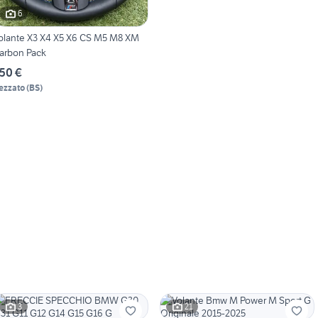
6
olante X3 X4 X5 X6 CS M5 M8 XM
arbon Pack
50 €
ezzato
(
BS
)
3
21