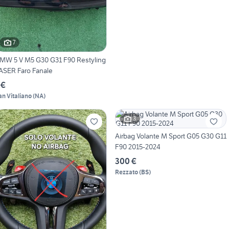
7
MW 5 V M5 G30 G31 F90 Restyling
ASER Faro Fanale
 €
an Vitaliano
(
NA
)
3
Airbag Volante M Sport G05 G30 G11
F90 2015-2024
300 €
Rezzato
(
BS
)