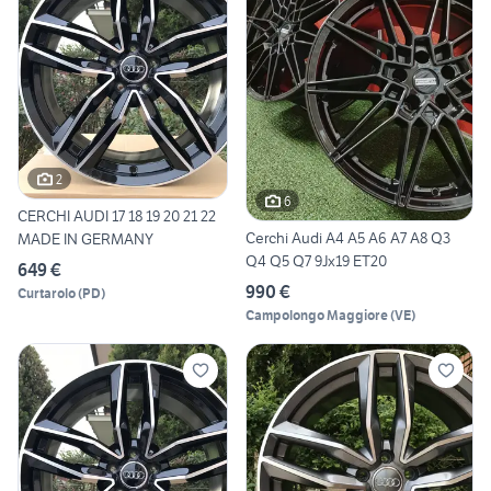
2
6
CERCHI AUDI 17 18 19 20 21 22
Cerchi Audi A4 A5 A6 A7 A8 Q3
MADE IN GERMANY
Q4 Q5 Q7 9Jx19 ET20
649 €
990 €
Curtarolo
(
PD
)
Campolongo Maggiore
(
VE
)