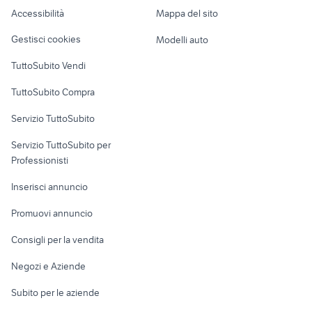
Caravan e Camper
auto volkswagen id3 Veneto
mini Benevento provincia
Accessibilità
Mappa del sito
Loft, mansarde e
Veicoli commerciali
pneumatici hankook ventus
altro
ds Molise
Gestisci cookies
Modelli auto
prime 3
Case vacanza
TuttoSubito Vendi
Uffici e Locali
TuttoSubito Compra
commerciali
Servizio TuttoSubito
elettronica
per la casa e la
sports e hobby
Servizio TuttoSubito per
persona
Informatica
Animali
Professionisti
Arredamento e
Console e
Accessori per
Casalinghi
Inserisci annuncio
Videogiochi
animali
Elettrodomestici
Promuovi annuncio
Audio/Video
Musica e Film
Giardino e Fai da te
Consigli per la vendita
Fotografia
Libri e Riviste
Abbigliamento e
Negozi e Aziende
Telefonia
Strumenti Musicali
Accessori
Subito per le aziende
Sports
Tutto per i bambini