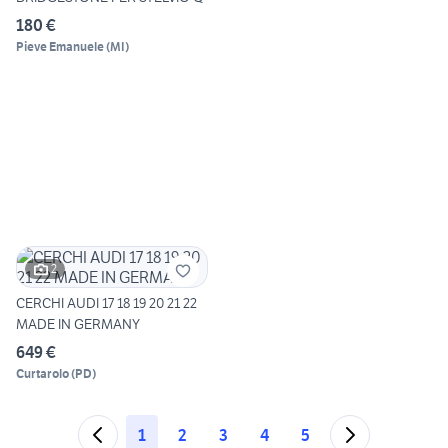
180 €
Pieve Emanuele
(
MI
)
2
CERCHI AUDI 17 18 19 20 21 22
MADE IN GERMANY
649 €
Curtarolo
(
PD
)
1
2
3
4
5