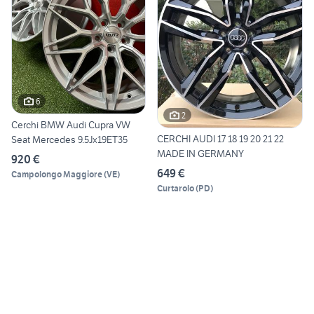
6
2
Cerchi BMW Audi Cupra VW
CERCHI AUDI 17 18 19 20 21 22
Seat Mercedes 9.5Jx19ET35
MADE IN GERMANY
920 €
649 €
Campolongo Maggiore
(
VE
)
Curtarolo
(
PD
)