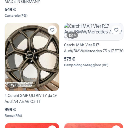
MADE IN GERMANY
649 €
Curtarolo
(
PD
)
6
Cerchi MAK Vier R17
Audi/BMW/Mercedes 7.5Jx17 ET30
575 €
Campolongo Maggiore
(
VE
)
3
4 Cerchi GMP ULTRIVITY da 19
Audi A4 A5 A6 Q3 TT
999 €
Roma
(
RM
)