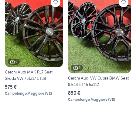
6
6
Cerchi Audi MAK R17 Seat
Cerchi Audi VW Cupra BMW Seat
Skoda VW 7.5Jx17 ET38
8Jx18 ET45 5x112
575 €
850 €
Campolongo Maggiore
(
VE
)
Campolongo Maggiore
(
VE
)