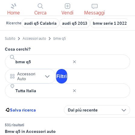
Home
Cerca
Vendi
Messaggi
audi q5 Calabria
audi q5 2013
bmw serie 1 2022
t
Ricerche
Subito
Accessori auto
bmw q5
Cosa cerchi?
Accessori
Filtri
Auto
Salva ricerca
Dal più recente
531 risultati
Bmw q5 in Accessori auto