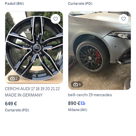
Paduli
(
BN
)
Curtarolo
(
PD
)
2
4
CERCHI AUDI 17 18 19 20 21 22
belli cerchi 19 mercedes
MADE IN GERMANY
890 €
649 €
Milano
(
MI
)
Curtarolo
(
PD
)