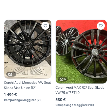
5
6
Cerchi Audi Mercedes VW Seat
Cerchi Audi MAK R17 Seat Skoda
Skoda Mak Union R21
VW 7.5Jx17 ET40
1.499 €
580 €
Campolongo Maggiore
(
VE
)
Campolongo Maggiore
(
VE
)