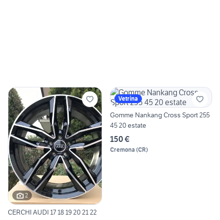
Vetrina
Gomme Nankang Cross Sport 255
45 20 estate
150 €
Cremona
(
CR
)
2
CERCHI AUDI 17 18 19 20 21 22