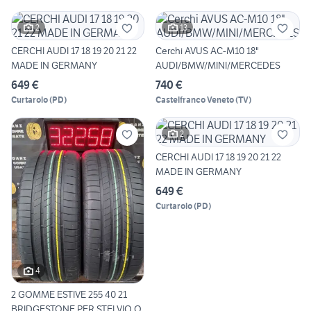
2
13
CERCHI AUDI 17 18 19 20 21 22
Cerchi AVUS AC-M10 18"
MADE IN GERMANY
AUDI/BMW/MINI/MERCEDES
649 €
740 €
Curtarolo
(
PD
)
Castelfranco Veneto
(
TV
)
2
CERCHI AUDI 17 18 19 20 21 22
MADE IN GERMANY
649 €
Curtarolo
(
PD
)
4
2 GOMME ESTIVE 255 40 21
BRIDGESTONE PER STELVIO Q