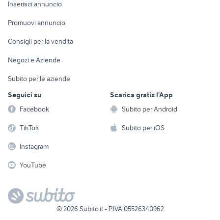
Console e
Accessori per
Casalinghi
Inserisci annuncio
Videogiochi
animali
Elettrodomestici
Promuovi annuncio
Audio/Video
Musica e Film
Giardino e Fai da te
Consigli per la vendita
Fotografia
Libri e Riviste
Abbigliamento e
Negozi e Aziende
Telefonia
Strumenti Musicali
Accessori
Subito per le aziende
Sports
Tutto per i bambini
Seguici su
Scarica gratis l'App
Biciclette
Facebook
Subito per Android
Collezionismo
TikTok
Subito per iOS
Instagram
YouTube
©
2026
Subito.it - P.IVA 05526340962