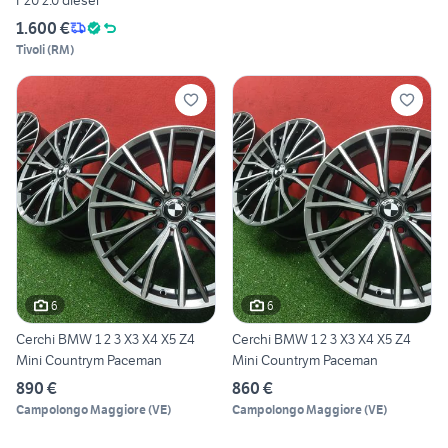
1.600 €
Tivoli
(
RM
)
6
6
Cerchi BMW 1 2 3 X3 X4 X5 Z4
Cerchi BMW 1 2 3 X3 X4 X5 Z4
Mini Countrym Paceman
Mini Countrym Paceman
890 €
860 €
Campolongo Maggiore
(
VE
)
Campolongo Maggiore
(
VE
)