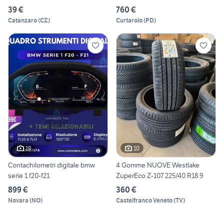
39 €
760 €
Catanzaro
(
CZ
)
Curtarolo
(
PD
)
19
10
Contachilometri digitale bmw
4 Gomme NUOVE Westlake
serie 1 f20-f21
ZuperEco Z-107 225/40 R18 9
899 €
360 €
Novara
(
NO
)
Castelfranco Veneto
(
TV
)