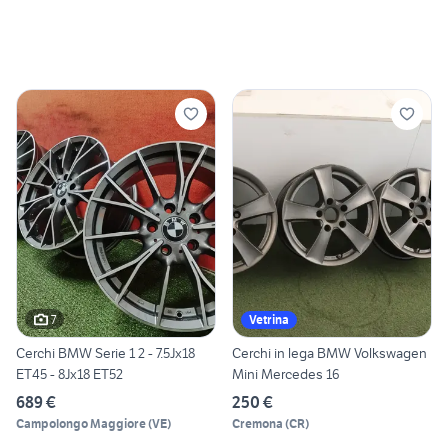
7
Vetrina
Cerchi BMW Serie 1 2 - 7.5Jx18
Cerchi in lega BMW Volkswagen
ET45 - 8Jx18 ET52
Mini Mercedes 16
689 €
250 €
Campolongo Maggiore
(
VE
)
Cremona
(
CR
)