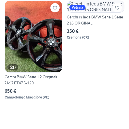
Vetrina
Cerchi in lega BMW Serie 1 Serie
2 16 ORIGINALI
350 €
Cremona
(
CR
)
7
Cerchi BMW Serie 1 2 Originali
7Jx17 ET47 5x120
650 €
Campolongo Maggiore
(
VE
)