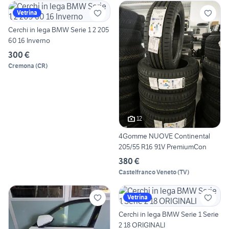
Vetrina
Cerchi in lega BMW Serie 1 2 205
60 16 Inverno
300 €
Cremona
(
CR
)
12
4Gomme NUOVE Continental
205/55 R16 91V PremiumCon
380 €
Castelfranco Veneto
(
TV
)
Vetrina
Cerchi in lega BMW Serie 1 Serie
2 18 ORIGINALI