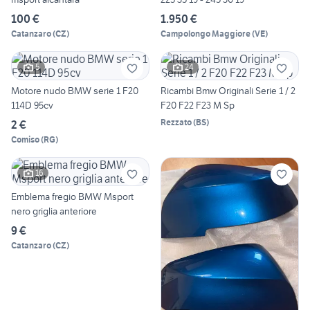
100 €
1.950 €
Catanzaro
(
CZ
)
Campolongo Maggiore
(
VE
)
5
24
Motore nudo BMW serie 1 F20
Ricambi Bmw Originali Serie 1 / 2
114D 95cv
F20 F22 F23 M Sp
Rezzato
(
BS
)
2 €
Comiso
(
RG
)
16
Emblema fregio BMW Msport
nero griglia anteriore
9 €
Catanzaro
(
CZ
)