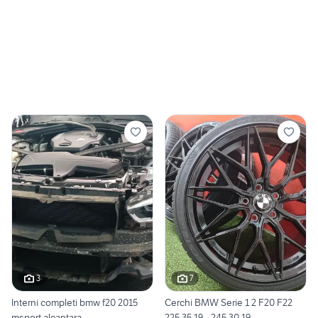
3
7
Interni completi bmw f20 2015
Cerchi BMW Serie 1 2 F20 F22
msport alcantara
225 35 19 - 245 30 19