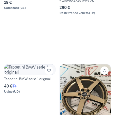
– 205/55 ZR16 94W XL
19 €
290 €
Catanzaro
(
CZ
)
Castelfranco Veneto
(
TV
)
Tappetini BMW serie 1 originali
40 €
Udine
(
UD
)