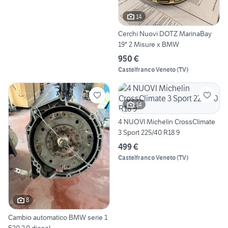
14
Cerchi Nuovi DOTZ MarinaBay
19" 2 Misure x BMW
950 €
Castelfranco Veneto
(
TV
)
14
4 NUOVI Michelin CrossClimate
3 Sport 225/40 R18 9
499 €
Castelfranco Veneto
(
TV
)
8
Cambio automatico BMW serie 1
F20 2.0 diesel