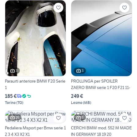
3
3
Paraurti anteriore BMW F20 Serie
PROLUNGA per SPOILER
1
ZAERO BMW serie 1 F20 F21 11-
185 €
249 €
Torino
(
TO
)
Lesmo
(
MB
)
16
3
Pedaliera Msport per Bmw serie 1
CERCHI BMW mod. 552 M MADE
2 3 4 X3 X2 X1
IN GERMANY 18 19 20