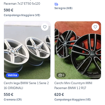
Paceman 7x17 ET50 5x120
Seregno
(
MB
)
590 €
Campolongo Maggiore
(
VE
)
6
Vetrina
Cerchi lega BMW Serie 1 Serie 2
Cerchi Mini Countrym MINI
16 ORIGINALI
Paceman BMW 1 2 R17
550 €
620 €
Cremona
(
CR
)
Campolongo Maggiore
(
VE
)