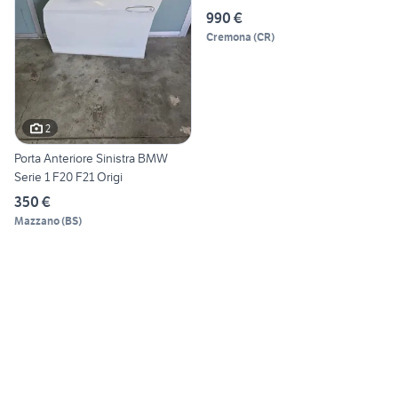
990 €
Cremona
(
CR
)
2
Porta Anteriore Sinistra BMW
Serie 1 F20 F21 Origi
350 €
Mazzano
(
BS
)