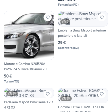
Fontaniva
(
PD
)
9
Emblema Bmw Msport anteriore
posteriore e laterali
29 €
Catanzaro
(
CZ
)
Motore e Cambio N20B20A
BMW Z4 S Drive 18I anno 20
50 €
Torino
(
TO
)
10
10
Pedaliera Msport Bmw serie 1 2 3
Gomme Estive TOMKET SPORT
4 X1 X3