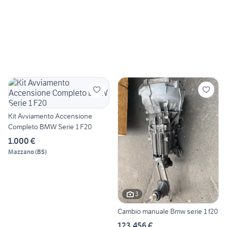
Kit Avviamento Accensione
Completo BMW Serie 1 F20
1.000 €
Mazzano
(
BS
)
3
Cambio manuale Bmw serie 1 f20
123.456 €