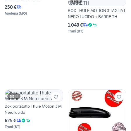
5
250 €
BOX THULE MOTION 3 TAGLIA L
Modena
(
MO
)
NERO LUCIDO + BARRE TH
1.049 €
Trani
(
BT
)
12
Box portatutto Thule Motion 3 M
Nero lucido
625 €
Trani
(
BT
)