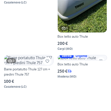
Casatenovo
(
LC
)
6
Box tetto auto Thule
200 €
Carpi
(
MO
)
Vetrina
Urgente
3
Box tetto auto Thule
Barre portatutto Thule 127 cm +
250 €
piedini Thule 757
Modena
(
MO
)
100 €
Casatenovo
(
LC
)