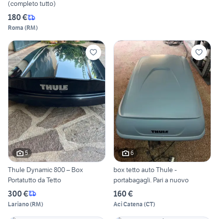
(completo tutto)
180 €
Roma
(
RM
)
5
6
Thule Dynamic 800 – Box
box tetto auto Thule -
Portatutto da Tetto
portabagagli. Pari a nuovo
300 €
160 €
Lariano
(
RM
)
Aci Catena
(
CT
)