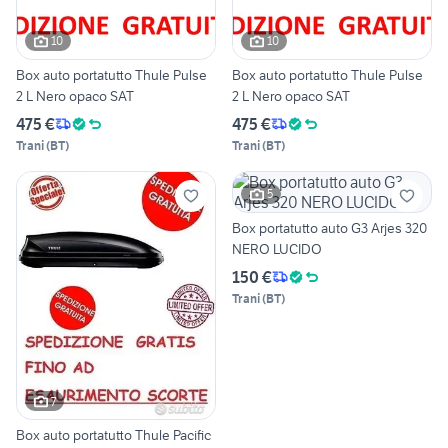
10
10
Box auto portatutto Thule Pulse
Box auto portatutto Thule Pulse
2 L Nero opaco SAT
2 L Nero opaco SAT
475 €
475 €
Trani
(
BT
)
Trani
(
BT
)
5
Box portatutto auto G3 Arjes 320
NERO LUCIDO
150 €
Trani
(
BT
)
7
Box auto portatutto Thule Pacific