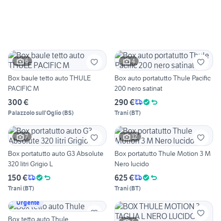
6
4
Box baule tetto auto THULE
Box auto portatutto Thule Pacific
PACIFIC M
200 nero satinat
300 €
290 €
Palazzolo sull'Oglio
(
BS
)
Trani
(
BT
)
7
12
Box portatutto auto G3 Absolute
Box portatutto Thule Motion 3 M
320 litri Grigio L
Nero lucido
150 €
625 €
Trani
(
BT
)
Trani
(
BT
)
Urgente
Box tetto auto Thule