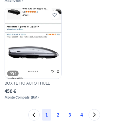
Milano
(
MI
)
6
BOX TETTO AUTO THULE
450 €
Monte Compatri
(
RM
)
1
2
3
4