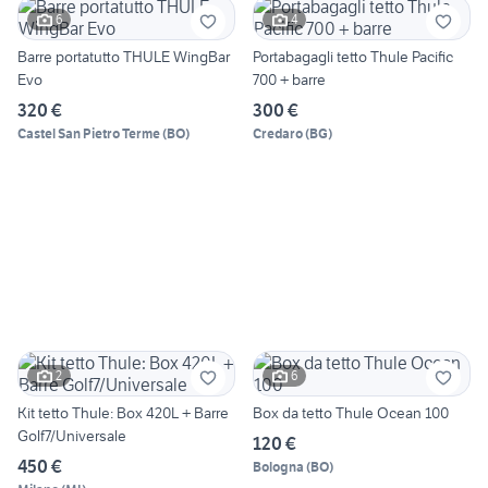
6
4
Barre portatutto THULE WingBar
Portabagagli tetto Thule Pacific
Evo
700 + barre
320 €
300 €
Castel San Pietro Terme
(
BO
)
Credaro
(
BG
)
2
6
Kit tetto Thule: Box 420L + Barre
Box da tetto Thule Ocean 100
Golf7/Universale
120 €
450 €
Bologna
(
BO
)