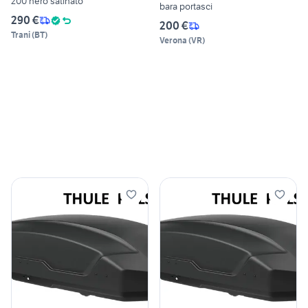
200 nero satinato
bara portasci
290 €
200 €
Trani
(
BT
)
Verona
(
VR
)