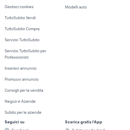
Veicoli commerciali
altro
Gestisci cookies
Modelli auto
Case vacanza
TuttoSubito Vendi
Uffici e Locali
TuttoSubito Compra
commerciali
Servizio TuttoSubito
elettronica
per la casa e la
sports e hobby
Servizio TuttoSubito per
persona
Informatica
Animali
Professionisti
Arredamento e
Console e
Accessori per
Casalinghi
Inserisci annuncio
Videogiochi
animali
Elettrodomestici
Promuovi annuncio
Audio/Video
Musica e Film
Giardino e Fai da te
Consigli per la vendita
Fotografia
Libri e Riviste
Abbigliamento e
Negozi e Aziende
Telefonia
Strumenti Musicali
Accessori
Subito per le aziende
Sports
Tutto per i bambini
Seguici su
Scarica gratis l'App
Biciclette