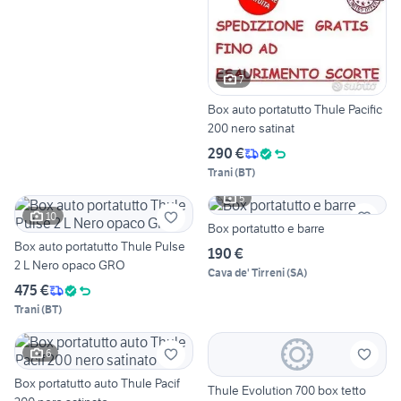
7
Box auto portatutto Thule Pacific
200 nero satinat
290 €
Trani
(
BT
)
5
10
Box portatutto e barre
Box auto portatutto Thule Pulse
190 €
2 L Nero opaco GRO
Cava de' Tirreni
(
SA
)
475 €
Trani
(
BT
)
6
Box portatutto auto Thule Pacif
Thule Evolution 700 box tetto