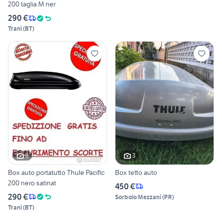
200 taglia M ner
290 €
Trani
(
BT
)
6
3
Box auto portatutto Thule Pacific
Box tetto auto
200 nero satinat
450 €
290 €
Sorbolo Mezzani
(
PR
)
Trani
(
BT
)