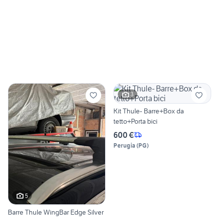
3
Kit Thule- Barre+Box da
tetto+Porta bici
600 €
Perugia
(
PG
)
5
Barre Thule WingBar Edge Silver