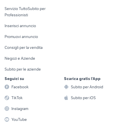
elettronica
per la casa e la
sports e hobby
Servizio TuttoSubito per
persona
Informatica
Animali
Professionisti
Arredamento e
Console e
Accessori per
Casalinghi
Inserisci annuncio
Videogiochi
animali
Elettrodomestici
Promuovi annuncio
Audio/Video
Musica e Film
Giardino e Fai da te
Consigli per la vendita
Fotografia
Libri e Riviste
Abbigliamento e
Negozi e Aziende
Telefonia
Strumenti Musicali
Accessori
Subito per le aziende
Sports
Tutto per i bambini
Seguici su
Scarica gratis l'App
Biciclette
Facebook
Subito per Android
Collezionismo
TikTok
Subito per iOS
Instagram
YouTube