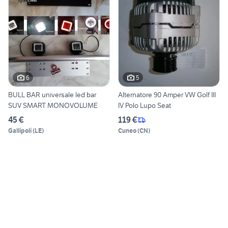
6
5
BULL BAR universale led bar
Alternatore 90 Amper VW Golf III
SUV SMART MONOVOLUME
IV Polo Lupo Seat
45 €
119 €
Gallipoli
(
LE
)
Cuneo
(
CN
)