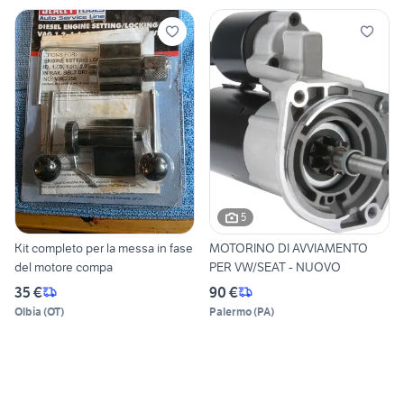
5
Kit completo per la messa in fase
MOTORINO DI AVVIAMENTO
del motore compa
PER VW/SEAT - NUOVO
35 €
90 €
Olbia
(
OT
)
Palermo
(
PA
)