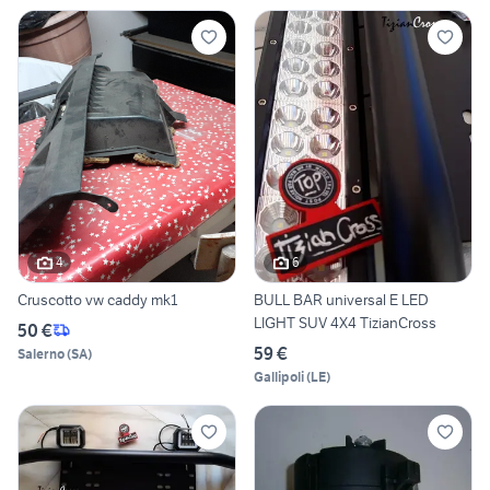
4
6
Cruscotto vw caddy mk1
BULL BAR universal E LED
LIGHT SUV 4X4 TizianCross
50 €
59 €
Salerno
(
SA
)
Gallipoli
(
LE
)