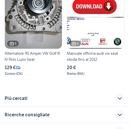
5
6
Alternatore 90 Amper VW Golf III
Manuale officina audi vw seat
IV Polo Lupo Seat
skoda fino al 2012
129 €
20 €
Cuneo
(
CN
)
Roma
(
RM
)
Più cercati
Correlati
Richerche simili
Suggerimenti
Ricerche consigliate
caddy pick up
ranger pick up
toyota rav4
bmw 318d
auto usate chieti
renault pick up
pick up hilux
hyundai coupe