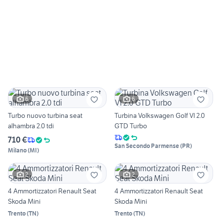
6
6
Turbo nuovo turbina seat
Turbina Volkswagen Golf VI 2.0
alhambra 2.0 tdi
GTD Turbo
710 €
San Secondo Parmense
(
PR
)
Milano
(
MI
)
2
2
4 Ammortizzatori Renault Seat
4 Ammortizzatori Renault Seat
Skoda Mini
Skoda Mini
Trento
(
TN
)
Trento
(
TN
)