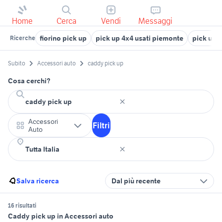
Home
Cerca
Vendi
Messaggi
fiorino pick up
pick up 4x4 usati piemonte
pick up 
Ricerche
Subito
Accessori auto
caddy pick up
Cosa cerchi?
Accessori
Filtri
Auto
Salva ricerca
Dal più recente
16 risultati
Caddy pick up in Accessori auto