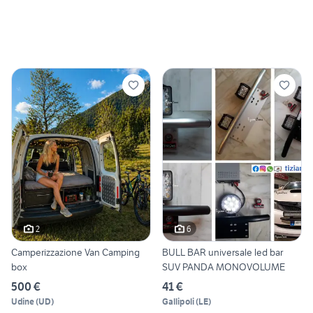
2
6
Camperizzazione Van Camping
BULL BAR universale led bar
box
SUV PANDA MONOVOLUME
500 €
41 €
Udine
(
UD
)
Gallipoli
(
LE
)