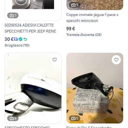
5
Coppe cromate jaguar f pace x
5
specchi retrovisori
50290534 ADESIVI CALOTTE
99 €
SPECCHIETTI PER JEEP RENE
Trentola-Ducenta
(
CE
)
30 €
Grugliasco
(
TO
)
8
5