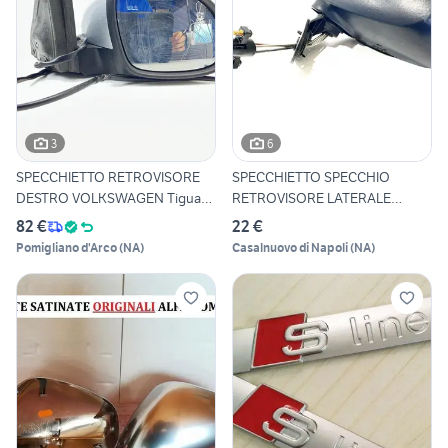
3
6
SPECCHIETTO RETROVISORE
SPECCHIETTO SPECCHIO
DESTRO VOLKSWAGEN Tiguan
RETROVISORE LATERALE
2
SINISTRO
82 €
22 €
Pomigliano d'Arco
(
NA
)
Casalnuovo di Napoli
(
NA
)