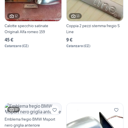
12
13
Calotte specchio satinate
Coppia 2 pezzi stemma fregio S
Originali Alfa romeo 159
Line
45 €
9 €
Catanzaro
(
CZ
)
Catanzaro
(
CZ
)
16
Emblema fregio BMW Msport
nero griglia anteriore