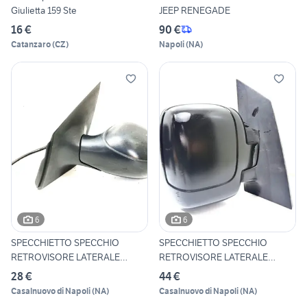
Giulietta 159 Ste
JEEP RENEGADE
16 €
90 €
Catanzaro
(
CZ
)
Napoli
(
NA
)
6
6
SPECCHIETTO SPECCHIO
SPECCHIETTO SPECCHIO
RETROVISORE LATERALE
RETROVISORE LATERALE
SINISTRO
DESTRO P
28 €
44 €
Casalnuovo di Napoli
(
NA
)
Casalnuovo di Napoli
(
NA
)