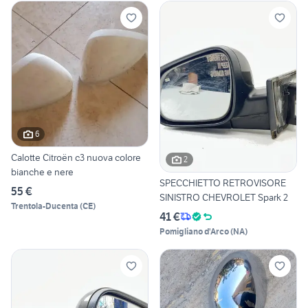
6
Calotte Citroën c3 nuova colore
2
bianche e nere
SPECCHIETTO RETROVISORE
55 €
SINISTRO CHEVROLET Spark 2
Trentola-Ducenta
(
CE
)
41 €
Pomigliano d'Arco
(
NA
)