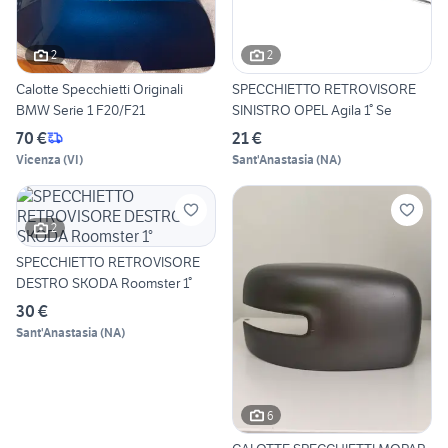
2
2
Calotte Specchietti Originali
SPECCHIETTO RETROVISORE
BMW Serie 1 F20/F21
SINISTRO OPEL Agila 1° Se
70 €
21 €
Vicenza
(
VI
)
Sant'Anastasia
(
NA
)
2
SPECCHIETTO RETROVISORE
DESTRO SKODA Roomster 1°
30 €
Sant'Anastasia
(
NA
)
6