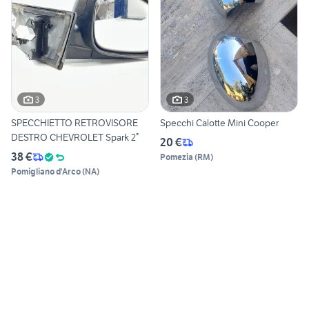
3
3
SPECCHIETTO RETROVISORE
Specchi Calotte Mini Cooper
DESTRO CHEVROLET Spark 2°
20 €
38 €
Pomezia
(
RM
)
Pomigliano d'Arco
(
NA
)