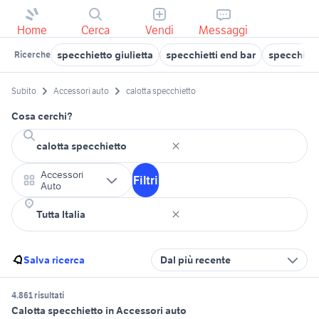
Home
Cerca
Vendi
Messaggi
specchietto giulietta
specchietti end bar
specchietto
Ricerche
Subito
Accessori auto
calotta specchietto
Cosa cerchi?
Accessori
Filtri
Auto
Salva ricerca
Dal più recente
4.861 risultati
Calotta specchietto in Accessori auto