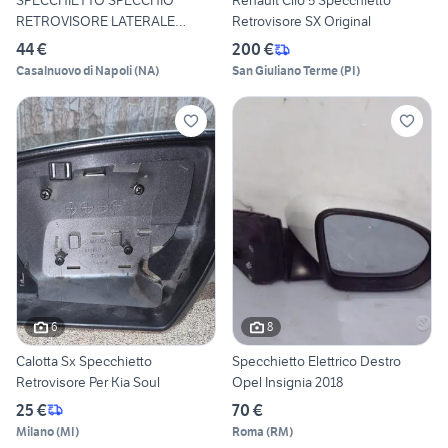
SPECCHIETTO SPECCHIO
Renault Clio 5 Specchietto
RETROVISORE LATERALE
Retrovisore SX Original
SINISTRO
44 €
200 €
Casalnuovo di Napoli
(
NA
)
San Giuliano Terme
(
PI
)
6
8
Calotta Sx Specchietto
Specchietto Elettrico Destro
Retrovisore Per Kia Soul
Opel Insignia 2018
25 €
70 €
Milano
(
MI
)
Roma
(
RM
)