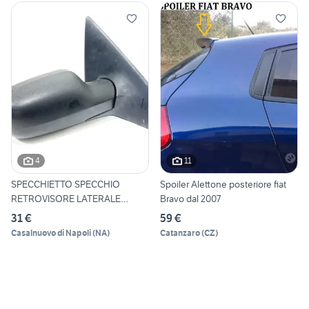
4
11
SPECCHIETTO SPECCHIO
Spoiler Alettone posteriore fiat
RETROVISORE LATERALE
Bravo dal 2007
DESTRO R
31 €
59 €
Casalnuovo di Napoli
(
NA
)
Catanzaro
(
CZ
)