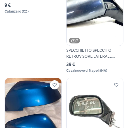
9 €
Catanzaro
(
CZ
)
7
SPECCHIETTO SPECCHIO
RETROVISORE LATERALE
DESTRO A
39 €
Casalnuovo di Napoli
(
NA
)