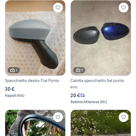
3
5
Specchietto destro Fiat Punto
Calotta specchietto fiat punto
evo
30 €
20 €
Napoli
(
NA
)
Settimo Milanese
(
MI
)