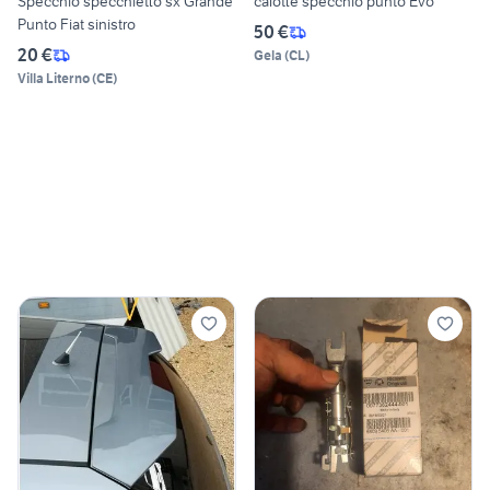
Specchio specchietto sx Grande
calotte specchio punto Evo
Punto Fiat sinistro
50 €
20 €
Gela
(
CL
)
Villa Literno
(
CE
)