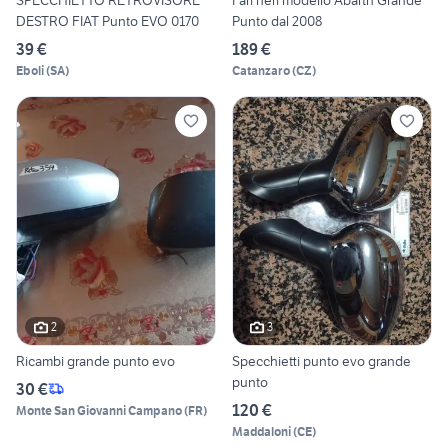
SPECCHIETTO RETROVISORE
Fari neri modello Abarth Grande
DESTRO FIAT Punto EVO 0170
Punto dal 2008
39 €
189 €
Eboli
(
SA
)
Catanzaro
(
CZ
)
2
3
Ricambi grande punto evo
Specchietti punto evo grande
punto
30 €
120 €
Monte San Giovanni Campano
(
FR
)
Maddaloni
(
CE
)