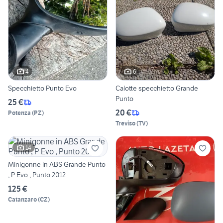
4
6
Specchietto Punto Evo
Calotte specchietto Grande
Punto
25 €
20 €
Potenza
(
PZ
)
Treviso
(
TV
)
14
Minigonne in ABS Grande Punto
, P Evo , Punto 2012
125 €
Catanzaro
(
CZ
)