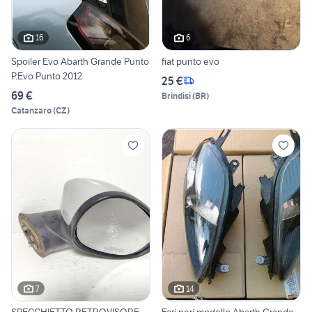
16
6
Spoiler Evo Abarth Grande Punto
fiat punto evo
P.Evo Punto 2012
25 €
69 €
Brindisi
(
BR
)
Catanzaro
(
CZ
)
7
14