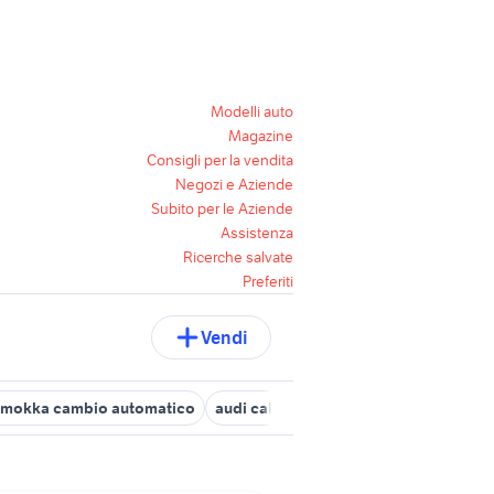
Modelli auto
Magazine
Consigli per la vendita
Negozi e Aziende
Subito per le Aziende
Assistenza
Ricerche salvate
Preferiti
Vendi
 mokka cambio automatico
audi cabrio
audi a6 berlina
fiat t