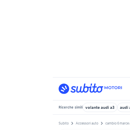
volante audi a3
audi 
Ricerche
simili
Subito
Accessori auto
cambio 6 marce 