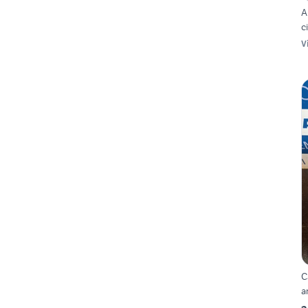
A
c
V
C
a