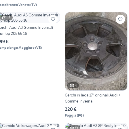
astelfranco Veneto
(
TV
)
13
erchi Audi A3 Gomme Invernali
unlop 205 55 16
99 €
ampolongo Maggiore
(
VE
)
4
Cerchi in lega 17" originali Audi +
Gomme Invernal
220 €
Foggia
(
FG
)
13