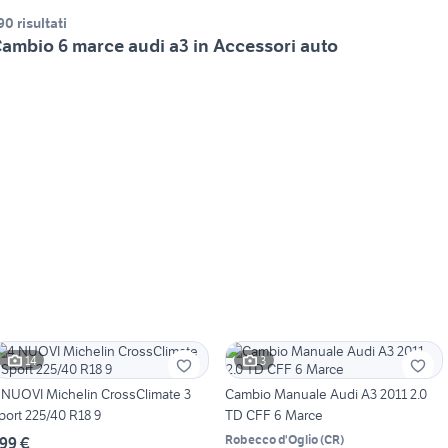
90 risultati
ambio 6 marce audi a3 in Accessori auto
14
3
 NUOVI Michelin CrossClimate 3
Cambio Manuale Audi A3 2011 2.0
port 225/40 R18 9
TD CFF 6 Marce
Robecco d'Oglio
(
CR
)
99 €