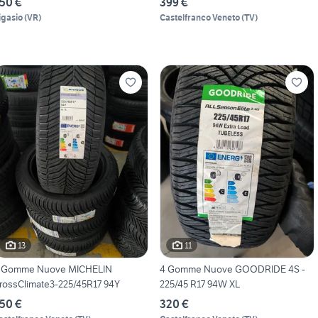
50 €
399 €
igasio
(
VR
)
Castelfranco Veneto
(
TV
)
13
11
 Gomme Nuove MICHELIN
4 Gomme Nuove GOODRIDE 4S -
rossClimate3-225/45R17 94Y
225/45 R17 94W XL
50 €
320 €