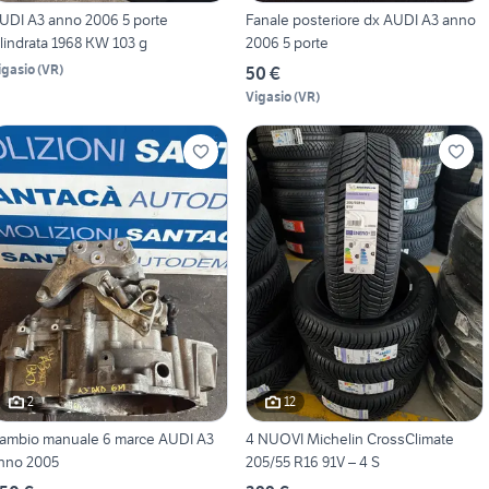
UDI A3 anno 2006 5 porte
Fanale posteriore dx AUDI A3 anno
ilindrata 1968 KW 103 g
2006 5 porte
igasio
(
VR
)
50 €
Vigasio
(
VR
)
2
12
ambio manuale 6 marce AUDI A3
4 NUOVI Michelin CrossClimate
nno 2005
205/55 R16 91V – 4 S