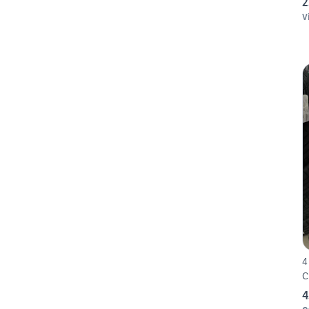
2
V
4
C
4