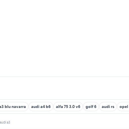
a3 blu navarra
audi a4 b6
alfa 75 3.0 v6
golf 6
audi rs
opel
audi a3