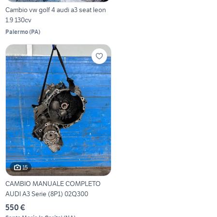
Cambio vw golf 4 audi a3 seat leon
1.9 130cv
Palermo
(
PA
)
15
CAMBIO MANUALE COMPLETO
AUDI A3 Serie (8P1) 02Q300
550 €