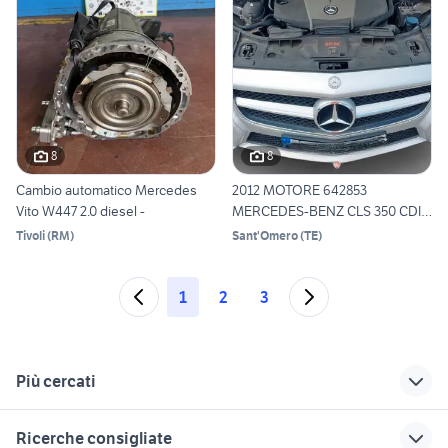
8
8
Cambio automatico Mercedes
2012 MOTORE 642853
Vito W447 2.0 diesel -
MERCEDES-BENZ CLS 350 CDI
AMG 3
Tivoli
(
RM
)
Sant'Omero
(
TE
)
1
2
3
Più cercati
Correlati
Richerche simili
Suggerimenti
Ricerche consigliate