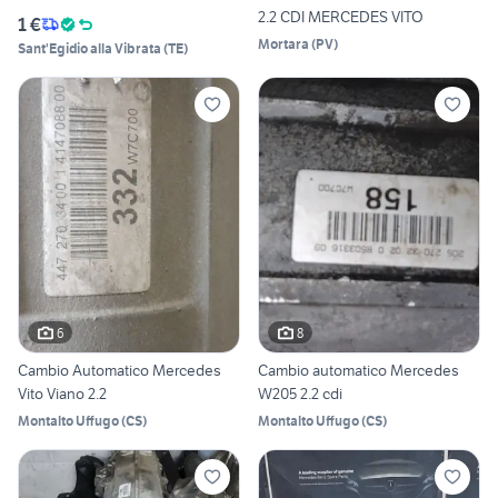
2.2 CDI MERCEDES VITO
1 €
Mortara
(
PV
)
Sant'Egidio alla Vibrata
(
TE
)
6
8
Cambio Automatico Mercedes
Cambio automatico Mercedes
Vito Viano 2.2
W205 2.2 cdi
Montalto Uffugo
(
CS
)
Montalto Uffugo
(
CS
)