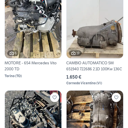
6
19
MOTORE - 654 Mercedes Vito
CAMBIO AUTOMATICO 5M
2000 TD
651940 722686 2.1D 100Kw 136C
Torino
(
TO
)
1.650 €
Cornedo Vicentino
(
VI
)