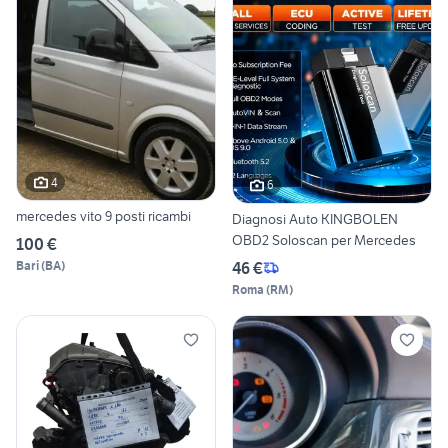
4
6
mercedes vito 9 posti ricambi
Diagnosi Auto KINGBOLEN
OBD2 Soloscan per Mercedes
100 €
46 €
Bari
(
BA
)
Roma
(
RM
)