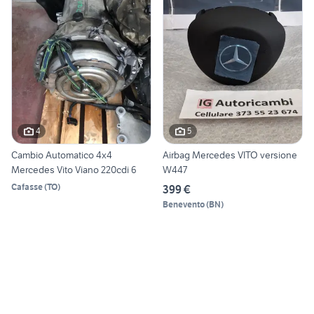
4
5
Cambio Automatico 4x4
Airbag Mercedes VITO versione
Mercedes Vito Viano 220cdi 6
W447
Cafasse
(
TO
)
399 €
Benevento
(
BN
)