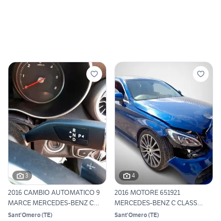
3
4
2016 CAMBIO AUTOMATICO 9
2016 MOTORE 651921
MARCE MERCEDES-BENZ C
MERCEDES-BENZ C CLASS
CLA
C220D AMG
Sant'Omero
(
TE
)
Sant'Omero
(
TE
)