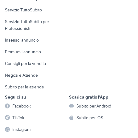
Servizio TuttoSubito
elettronica
per la casa e la
sports e hobby
Servizio TuttoSubito per
persona
Informatica
Animali
Professionisti
Arredamento e
Console e
Accessori per
Casalinghi
Inserisci annuncio
Videogiochi
animali
Elettrodomestici
Promuovi annuncio
Audio/Video
Musica e Film
Giardino e Fai da te
Consigli per la vendita
Fotografia
Libri e Riviste
Abbigliamento e
Negozi e Aziende
Telefonia
Strumenti Musicali
Accessori
Subito per le aziende
Sports
Tutto per i bambini
Seguici su
Scarica gratis l'App
Biciclette
Facebook
Subito per Android
Collezionismo
TikTok
Subito per iOS
Instagram