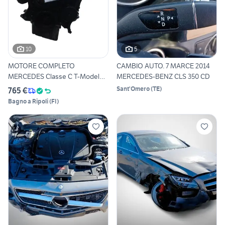
10
5
MOTORE COMPLETO
CAMBIO AUTO. 7 MARCE 2014
MERCEDES Classe C T-Model
MERCEDES-BENZ CLS 350 CD
(S202) 1
Sant'Omero
(
TE
)
765 €
Bagno a Ripoli
(
FI
)