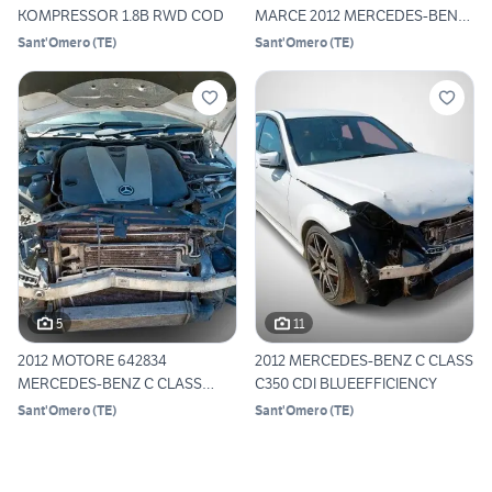
KOMPRESSOR 1.8B RWD COD
MARCE 2012 MERCEDES-BENZ
C CLA
Sant'Omero
(
TE
)
Sant'Omero
(
TE
)
5
11
2012 MOTORE 642834
2012 MERCEDES-BENZ C CLASS
MERCEDES-BENZ C CLASS
C350 CDI BLUEEFFICIENCY
C350 CDI
Sant'Omero
(
TE
)
Sant'Omero
(
TE
)