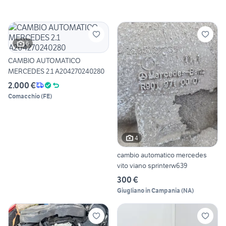
6
CAMBIO AUTOMATICO
MERCEDES 2.1 A204270240280
2.000 €
Comacchio
(
FE
)
4
cambio automatico mercedes
vito viano sprinterw639
300 €
Giugliano in Campania
(
NA
)