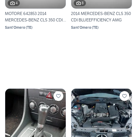
4
8
MOTORE 642853 2014
2014 MERCEDES-BENZ CLS 350
MERCEDES-BENZ CLS 350 CDI
CDI BLUEEFFICIENCY AMG
3.0D
Sant'Omero
(
TE
)
Sant'Omero
(
TE
)