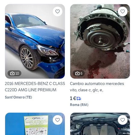
10
6
2016 MERCEDES-BENZ C CLASS
Cambio automatico mercedes
C220D AMG LINE PREMIUM
vito, clase c, glc, e,
Sant'Omero
(
TE
)
1 €
Roma
(
RM
)