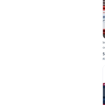
I
c
5
F