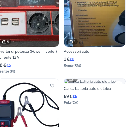
5
3
nverter di potenza (Power Inverter)
Accessori auto
orrente 12 V
1 €
0 €
Roma
(
RM
)
irenze
(
FI
)
3
Carica batteria auto elettrica
69 €
Pula
(
CA
)