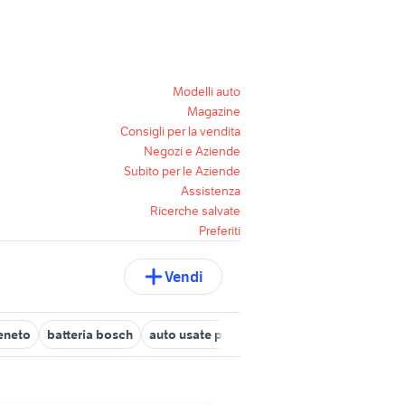
Modelli auto
Magazine
Consigli per la vendita
Negozi e Aziende
Subito per le Aziende
Assistenza
Ricerche salvate
Preferiti
Vendi
Veneto
batteria bosch
auto usate pescara
batteria acustica pro