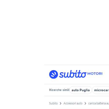
auto Puglia
microcar
Ricerche
simili
Subito
Accessori auto
carica batteria a