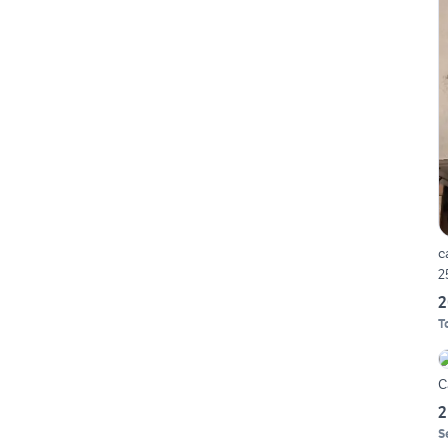
c
2
2
T
C
2
S