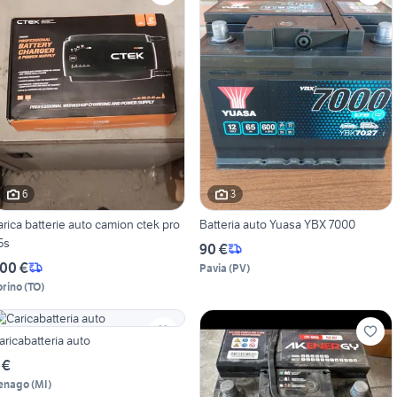
6
3
arica batterie auto camion ctek pro
Batteria auto Yuasa YBX 7000
5s
90 €
00 €
Pavia
(
PV
)
orino
(
TO
)
aricabatteria auto
 €
enago
(
MI
)