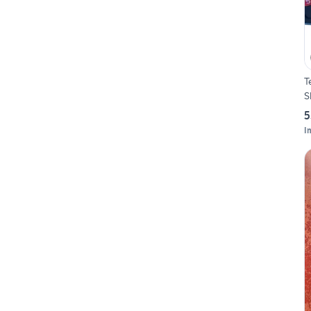
T
S
5
I