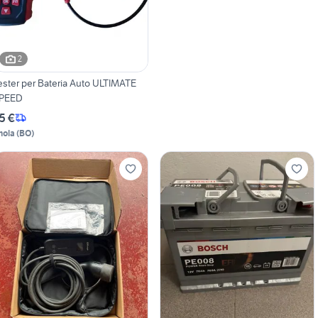
2
ester per Bateria Auto ULTIMATE
PEED
5 €
mola
(
BO
)