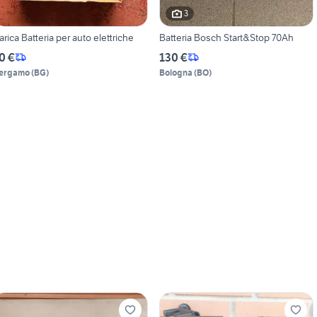
3
arica Batteria per auto elettriche
Batteria Bosch Start&Stop 70Ah
0 €
130 €
ergamo
(
BG
)
Bologna
(
BO
)