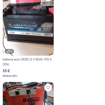
4
batteria auto GE80 12 V 80Ah 700 A
(EN)
35 €
Milano
(
MI
)