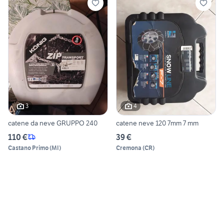
3
4
catene da neve GRUPPO 240
catene neve 120 7mm 7 mm
110 €
39 €
Castano Primo
(
MI
)
Cremona
(
CR
)