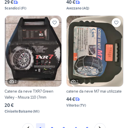
29 €
40 €
Scandicci
(
FI
)
Avezzano
(
AQ
)
2
2
Catene da neve TXR7 Green
catene da neve M7 mai utilizzate
Valley - Misura 110 (7mm
44 €
20 €
Villorba
(
TV
)
Cinisello Balsamo
(
MI
)