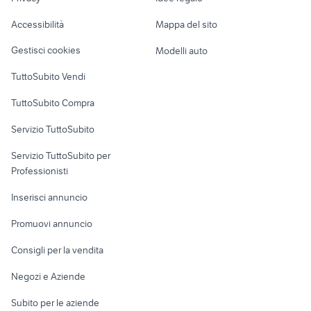
Garage e box
Caravan e Camper
catene da neve
Accessibilità
Mappa del sito
Loft, mansarde e
Veicoli commerciali
altro
Gestisci cookies
Modelli auto
Case vacanza
TuttoSubito Vendi
Uffici e Locali
TuttoSubito Compra
commerciali
Servizio TuttoSubito
elettronica
per la casa e la
sports e hobby
Servizio TuttoSubito per
persona
Informatica
Animali
Professionisti
Arredamento e
Console e
Accessori per
Casalinghi
Inserisci annuncio
Videogiochi
animali
Elettrodomestici
Promuovi annuncio
Audio/Video
Musica e Film
Giardino e Fai da te
Consigli per la vendita
Fotografia
Libri e Riviste
Abbigliamento e
Negozi e Aziende
Telefonia
Strumenti Musicali
Accessori
Subito per le aziende
Sports