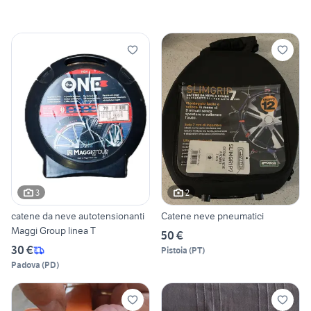
3
2
catene da neve autotensionanti
Catene neve pneumatici
Maggi Group linea T
50 €
30 €
Pistoia
(
PT
)
Padova
(
PD
)