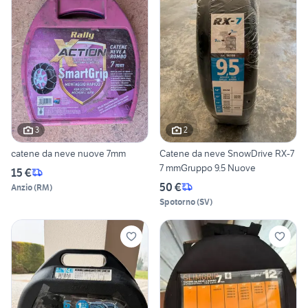
3
2
catene da neve nuove 7mm
Catene da neve SnowDrive RX-7
7 mmGruppo 9.5 Nuove
15 €
50 €
Anzio
(
RM
)
Spotorno
(
SV
)