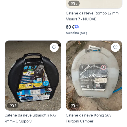
3
Catene da Neve Rombo 12 mm.
Misura 7 - NUOVE
60 €
Messina
(
ME
)
2
4
Catene da neve ultrasottili RX7
Catene da neve Konig Suv
7mm - Gruppo 9
Furgoni Camper