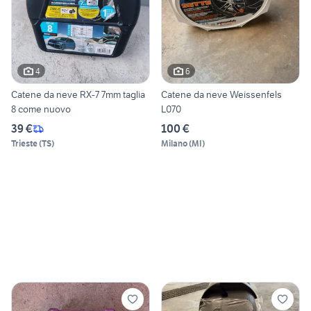
4
6
Catene da neve RX-7 7mm taglia
Catene da neve Weissenfels
8 come nuovo
L070
39 €
100 €
Trieste
(
TS
)
Milano
(
MI
)