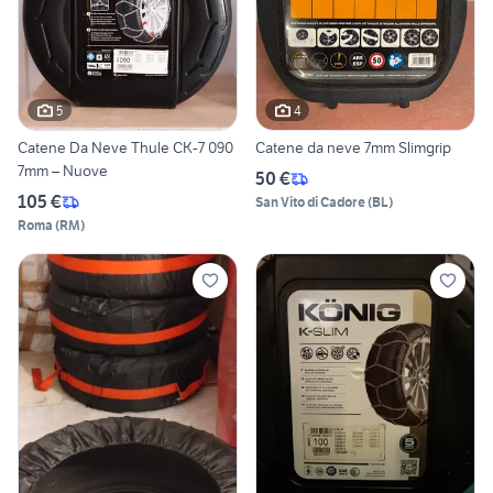
5
4
Catene Da Neve Thule CK-7 090
Catene da neve 7mm Slimgrip
7mm – Nuove
50 €
105 €
San Vito di Cadore
(
BL
)
Roma
(
RM
)