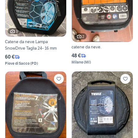
3
2
Catene da neve Lampa
catene da neve.
SnowDrive Taglia 24- 16 mm
48 €
60 €
Milano
(
MI
)
Piove di Sacco
(
PD
)