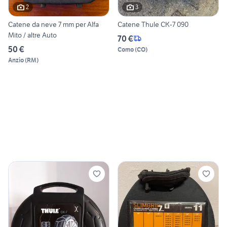
2
3
Catene da neve 7 mm per Alfa
Catene Thule CK-7 090
Mito / altre Auto
70 €
50 €
Como
(
CO
)
Anzio
(
RM
)