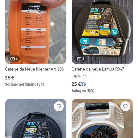
3
3
Catene da Neve Kremer Art. 193
Catene da neve Lampa RX-7
taglia 7,5
25 €
25 €
Soriano nel Cimino
(
VT
)
Bologna
(
BO
)