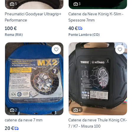
5
3
Pneumatici Goodyear Ultragrip+
Catene da Neve König K-Slim -
Performance
Spessore 7mm
100 €
40 €
Roma
(
RM
)
Ponte Lambro
(
CO
)
2
4
catene da neve 7 mm
Catene da neve Thule König CK-
7 / K7 - Misura 100
20 €