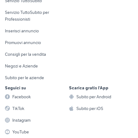
Servizio TuttoSubito
elettronica
per la casa e la
sports e hobby
Servizio TuttoSubito per
persona
Informatica
Animali
Professionisti
Arredamento e
Console e
Accessori per
Casalinghi
Inserisci annuncio
Videogiochi
animali
Elettrodomestici
Promuovi annuncio
Audio/Video
Musica e Film
Giardino e Fai da te
Consigli per la vendita
Fotografia
Libri e Riviste
Abbigliamento e
Negozi e Aziende
Telefonia
Strumenti Musicali
Accessori
Subito per le aziende
Sports
Tutto per i bambini
Seguici su
Scarica gratis l'App
Biciclette
Facebook
Subito per Android
Collezionismo
TikTok
Subito per iOS
Instagram
YouTube