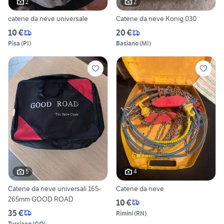
2
2
catene da neve universale
Catene da neve Konig 030
10 €
20 €
Pisa
(
PI
)
Basiano
(
MI
)
5
4
Catene da neve universali 165-
Catene da neve
265mm GOOD ROAD
10 €
35 €
Rimini
(
RN
)
Turriaco
(
GO
)