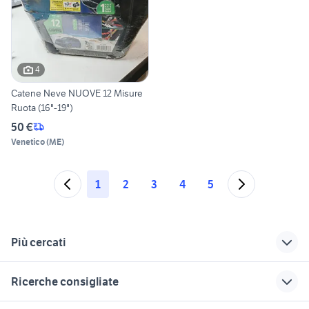
4
Catene Neve NUOVE 12 Misure
Ruota (16"-19")
50 €
Venetico
(
ME
)
1
2
3
4
5
Più cercati
Correlati
Richerche simili
Suggerimenti
Ricerche consigliate
catene neve
auto usate taranto
toyota corolla
privati
auto tesla model 3 elettrica
pompa freni ape 50