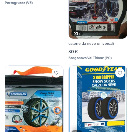
Portogruaro
(
VE
)
2
catene da neve universali
30 €
Borgonovo Val Tidone
(
PC
)