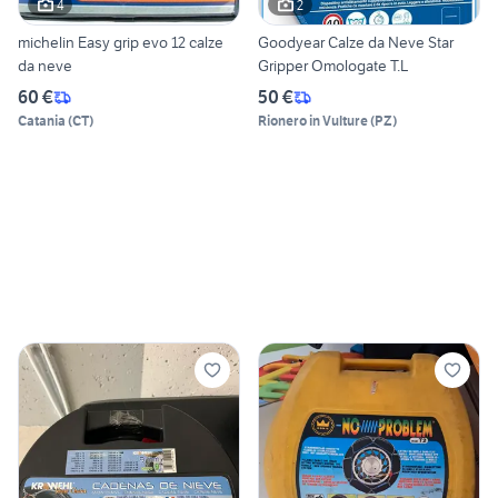
4
2
michelin Easy grip evo 12 calze
Goodyear Calze da Neve Star
da neve
Gripper Omologate T.L
60 €
50 €
Catania
(
CT
)
Rionero in Vulture
(
PZ
)