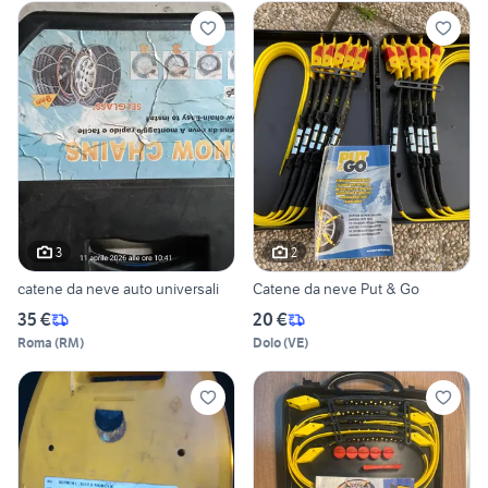
3
2
catene da neve auto universali
Catene da neve Put & Go
35 €
20 €
Roma
(
RM
)
Dolo
(
VE
)