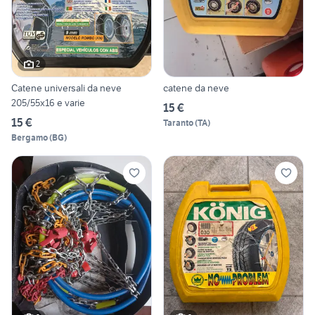
2
Catene universali da neve
catene da neve
205/55x16 e varie
15 €
15 €
Taranto
(
TA
)
Bergamo
(
BG
)