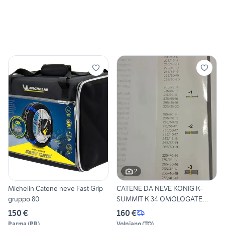
2
Michelin Catene neve Fast Grip
CATENE DA NEVE KONIG K-
gruppo 80
SUMMIT K 34 OMOLOGATE
NUOVE
150 €
160 €
Parma
(
PR
)
Volpiano
(
TO
)