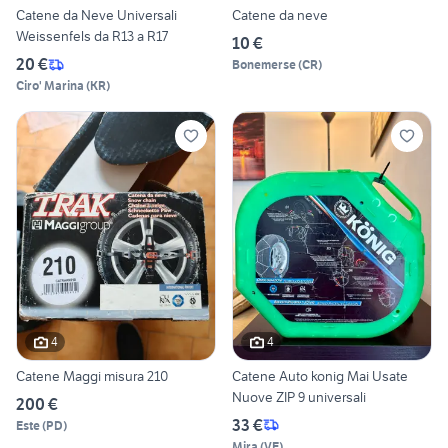
Catene da Neve Universali
Catene da neve
Weissenfels da R13 a R17
10 €
20 €
Bonemerse
(
CR
)
Ciro' Marina
(
KR
)
4
4
Catene Maggi misura 210
Catene Auto konig Mai Usate
Nuove ZIP 9 universali
200 €
33 €
Este
(
PD
)
Mira
(
VE
)