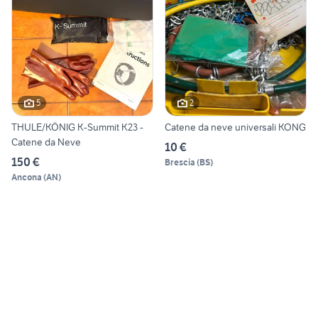
5
2
THULE/KÖNIG K-Summit K23 -
Catene da neve universali KONG
Catene da Neve
10 €
150 €
Brescia
(
BS
)
Ancona
(
AN
)