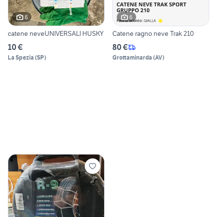
6
6
catene neveUNIVERSALI HUSKY
Catene ragno neve Trak 210
10 €
80 €
La Spezia
(
SP
)
Grottaminarda
(
AV
)