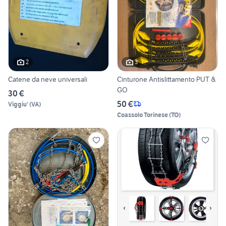
2
3
Catene da neve universali
Cinturone Antislittamento PUT &
GO
30 €
50 €
Viggiu'
(
VA
)
Coassolo Torinese
(
TO
)