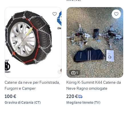
5
Catene da neve per Fuoristrada,
König K-Summit K44 Catene da
Furgoni e Camper
Neve Ragno omologate
100 €
220 €
Gravina di Catania
(
CT
)
Mogliano Veneto
(
TV
)