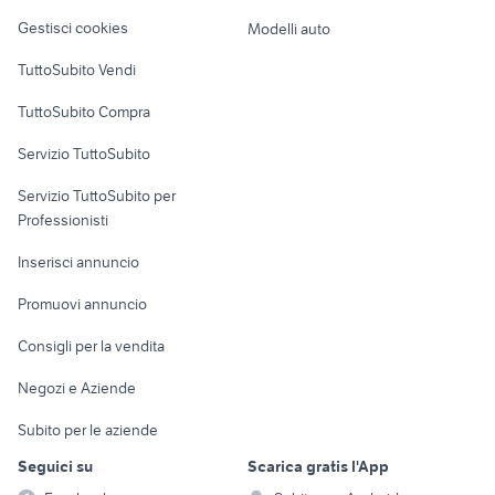
Veicoli commerciali
altro
Gestisci cookies
Modelli auto
Case vacanza
TuttoSubito Vendi
Uffici e Locali
TuttoSubito Compra
commerciali
Servizio TuttoSubito
elettronica
per la casa e la
sports e hobby
Servizio TuttoSubito per
persona
Informatica
Animali
Professionisti
Arredamento e
Console e
Accessori per
Casalinghi
Inserisci annuncio
Videogiochi
animali
Elettrodomestici
Promuovi annuncio
Audio/Video
Musica e Film
Giardino e Fai da te
Consigli per la vendita
Fotografia
Libri e Riviste
Abbigliamento e
Negozi e Aziende
Telefonia
Strumenti Musicali
Accessori
Subito per le aziende
Sports
Tutto per i bambini
Seguici su
Scarica gratis l'App
Biciclette