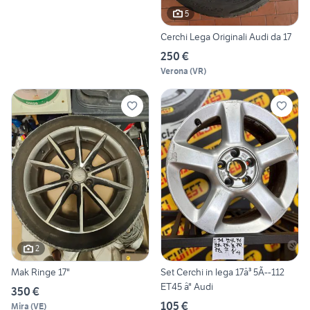
5
Cerchi Lega Originali Audi da 17
250 €
Verona
(
VR
)
2
Mak Ringe 17"
Set Cerchi in lega 17â³ 5Ã--112
ET45 â" Audi
350 €
105 €
Mira
(
VE
)