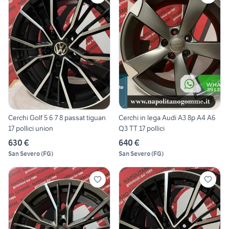
Cerchi Golf 5 6 7 8 passat tiguan
Cerchi in lega Audi A3 8p A4 A6
17 pollici union
Q3 TT 17 pollici
630 €
640 €
San Severo
(
FG
)
San Severo
(
FG
)