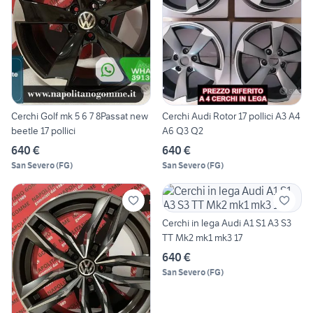
Cerchi Golf mk 5 6 7 8Passat new
Cerchi Audi Rotor 17 pollici A3 A4
beetle 17 pollici
A6 Q3 Q2
640 €
640 €
San Severo
(
FG
)
San Severo
(
FG
)
Cerchi in lega Audi A1 S1 A3 S3
TT Mk2 mk1 mk3 17
640 €
San Severo
(
FG
)