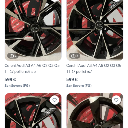
4
3
Cerchi Audi A3 A4 A6 Q2 Q3 Q5
Cerchi Audi A3 A4 A6 Q2 Q3 Q5
TT 17 pollici rs6 sp
TT 17 pollici rs7
599 €
599 €
San Severo
(
FG
)
San Severo
(
FG
)