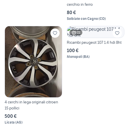
cerchio in ferro
80 €
Solbiate con Cagno
(
CO
)
21
Ricambi peugeot 107 1.4 hdi 8ht
100 €
Monopoli
(
BA
)
4 cerchi in lega originali citroen
15 pollici
500 €
Licata
(
AG
)