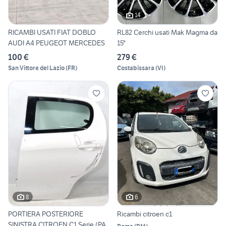
14
RICAMBI USATI FIAT DOBLO
RL82 Cerchi usati Mak Magma da
AUDI A4 PEUGEOT MERCEDES
15"
100 €
279 €
San Vittore del Lazio
(
FR
)
Costabissara
(
VI
)
8
6
PORTIERA POSTERIORE
Ricambi citroen c1
SINISTRA CITROEN C1 Serie (PA,