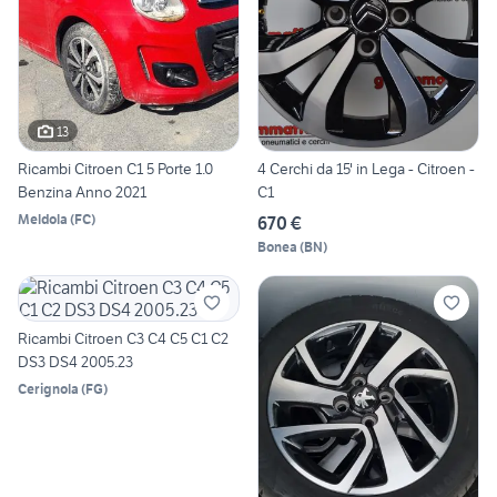
13
Ricambi Citroen C1 5 Porte 1.0
4 Cerchi da 15' in Lega - Citroen -
Benzina Anno 2021
C1
Meldola
(
FC
)
670 €
Bonea
(
BN
)
Ricambi Citroen C3 C4 C5 C1 C2
DS3 DS4 2005.23
Cerignola
(
FG
)