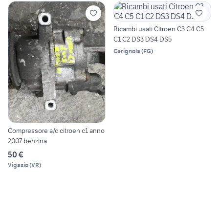
Ricambi usati Citroen C3 C4 C5
C1 C2 DS3 DS4 DS5
Cerignola
(
FG
)
Compressore a/c citroen c1 anno
2007 benzina
50 €
Vigasio
(
VR
)