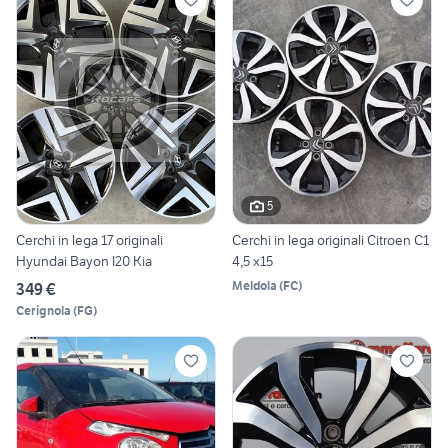
5
Cerchi in lega 17 originali
Cerchi in lega originali Citroen C1
Hyundai Bayon I20 Kia
4,5 x15
Meldola
(
FC
)
349 €
Cerignola
(
FG
)