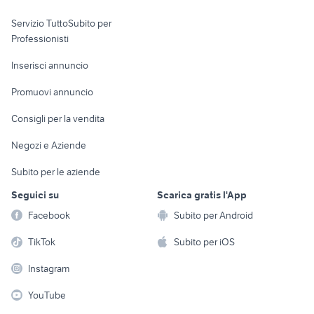
elettronica
per la casa e la
sports e hobby
Servizio TuttoSubito per
persona
Informatica
Animali
Professionisti
Arredamento e
Console e
Accessori per
Casalinghi
Inserisci annuncio
Videogiochi
animali
Elettrodomestici
Promuovi annuncio
Audio/Video
Musica e Film
Giardino e Fai da te
Consigli per la vendita
Fotografia
Libri e Riviste
Abbigliamento e
Negozi e Aziende
Telefonia
Strumenti Musicali
Accessori
Subito per le aziende
Sports
Tutto per i bambini
Seguici su
Scarica gratis l'App
Biciclette
Facebook
Subito per Android
Collezionismo
TikTok
Subito per iOS
Instagram
YouTube