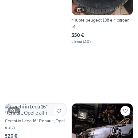
5
4 ruote peugeot 108 e 4 citroen
c1
550 €
Licata
(
AG
)
3
Cerchi in Lega 16" Renault, Opel
e altri
520 €