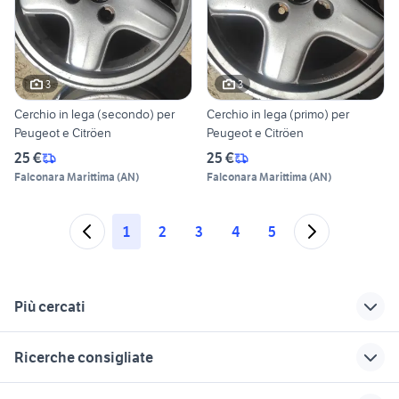
3
3
Cerchio in lega (secondo) per
Cerchio in lega (primo) per
Peugeot e Citröen
Peugeot e Citröen
25 €
25 €
Falconara Marittima
(
AN
)
Falconara Marittima
(
AN
)
1
2
3
4
5
Più cercati
Correlati
Richerche simili
Suggerimenti
Ricerche consigliate
motore citroen c3
citroen c1 utilitaria
citroen c3 2019
auto usate pescara
auto usate nettuno
cerchi citroen c2
citroen c1 Siracusa
ford mondeo