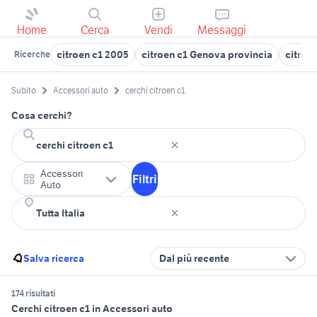
Home
Cerca
Vendi
Messaggi
citroen c1 2005
citroen c1 Genova provincia
citroe
Ricerche
Subito
Accessori auto
cerchi citroen c1
Cosa cerchi?
Accessori
Filtri
Auto
Salva ricerca
Dal più recente
174 risultati
Cerchi citroen c1 in Accessori auto