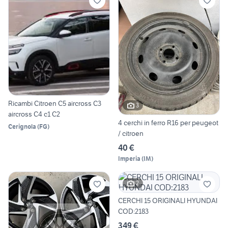
Ricambi Citroen C5 aircross C3
3
aircross C4 c1 C2
4 cerchi in ferro R16 per peugeot
Cerignola
(
FG
)
/ citroen
40 €
Imperia
(
IM
)
2
CERCHI 15 ORIGINALI HYUNDAI
COD:2183
349 €