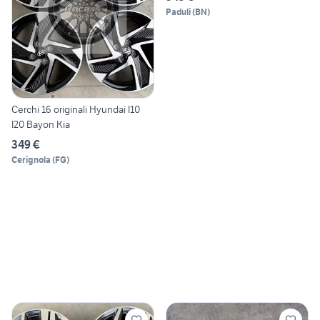
Paduli
(
BN
)
Cerchi 16 originali Hyundai I10
I20 Bayon Kia
349 €
Cerignola
(
FG
)