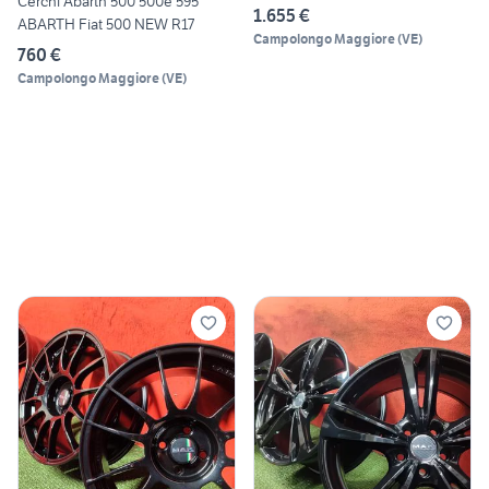
Cerchi Abarth 500 500e 595
1.655 €
ABARTH Fiat 500 NEW R17
Campolongo Maggiore
(
VE
)
760 €
Campolongo Maggiore
(
VE
)