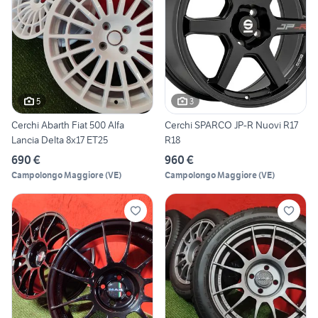
5
3
Cerchi Abarth Fiat 500 Alfa
Cerchi SPARCO JP-R Nuovi R17
Lancia Delta 8x17 ET25
R18
690 €
960 €
Campolongo Maggiore
(
VE
)
Campolongo Maggiore
(
VE
)