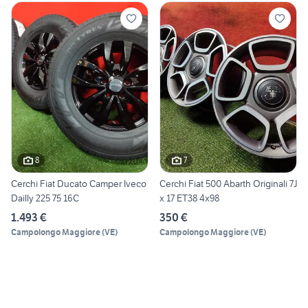
8
7
Cerchi Fiat Ducato Camper Iveco
Cerchi Fiat 500 Abarth Originali 7J
Dailly 225 75 16C
x 17 ET38 4x98
1.493 €
350 €
Campolongo Maggiore
(
VE
)
Campolongo Maggiore
(
VE
)