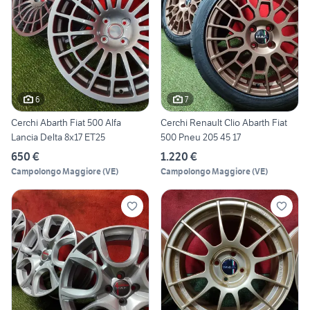
6
7
Cerchi Abarth Fiat 500 Alfa
Cerchi Renault Clio Abarth Fiat
Lancia Delta 8x17 ET25
500 Pneu 205 45 17
650 €
1.220 €
Campolongo Maggiore
(
VE
)
Campolongo Maggiore
(
VE
)