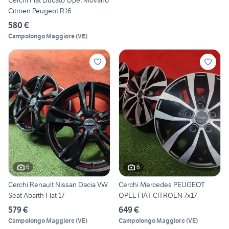
Cerchi Fiat Ducato Opel Movano
Citroen Peugeot R16
580 €
Campolongo Maggiore
(
VE
)
6
6
Cerchi Renault Nissan Dacia VW
Cerchi Mercedes PEUGEOT
Seat Abarth Fiat 17
OPEL FIAT CITROEN 7x17
579 €
649 €
Campolongo Maggiore
(
VE
)
Campolongo Maggiore
(
VE
)