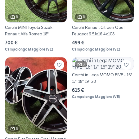
6
6
Cerchi MINI Toyota Suzuki
Cerchi Renault Citroen Opel
Renault Alfa Romeo 18"
Peugeot 6.5Jx16 4x108
700 €
499 €
Campolongo Maggiore
(
VE
)
Campolongo Maggiore
(
VE
)
3
Cerchi in Lega MOMO FIVE - 16"
17" 18" 19" 20
615 €
Campolongo Maggiore
(
VE
)
6