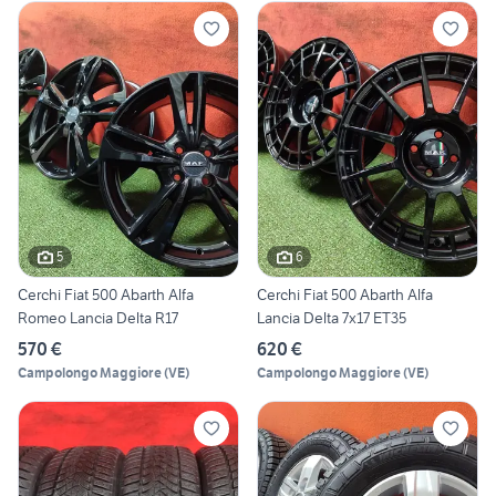
5
6
Cerchi Fiat 500 Abarth Alfa
Cerchi Fiat 500 Abarth Alfa
Romeo Lancia Delta R17
Lancia Delta 7x17 ET35
570 €
620 €
Campolongo Maggiore
(
VE
)
Campolongo Maggiore
(
VE
)