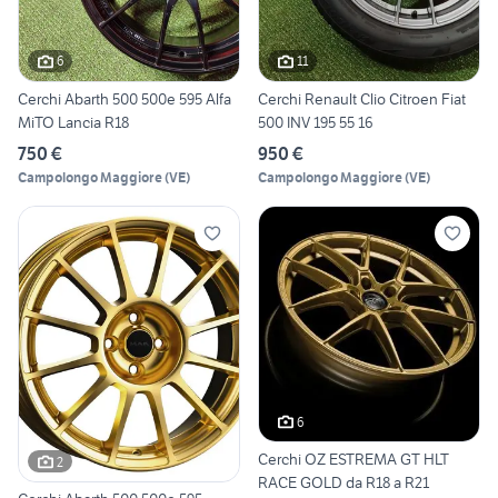
6
11
Cerchi Abarth 500 500e 595 Alfa
Cerchi Renault Clio Citroen Fiat
MiTO Lancia R18
500 INV 195 55 16
750 €
950 €
Campolongo Maggiore
(
VE
)
Campolongo Maggiore
(
VE
)
6
Cerchi OZ ESTREMA GT HLT
2
RACE GOLD da R18 a R21