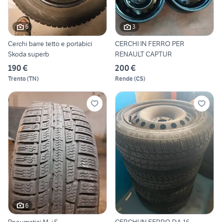
6
3
Cerchi barre tetto e portabici
CERCHI IN FERRO PER
Skoda superb
RENAULT CAPTUR
190 €
200 €
Trento
(
TN
)
Rende
(
CS
)
6