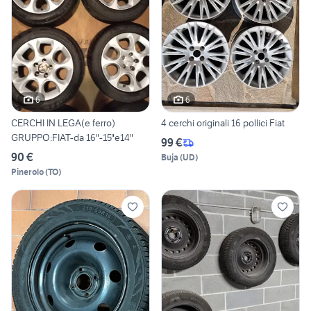
6
6
CERCHI IN LEGA(e ferro)
4 cerchi originali 16 pollici Fiat
GRUPPO:FIAT-da 16"-15"e14"
99 €
90 €
Buja
(
UD
)
Pinerolo
(
TO
)