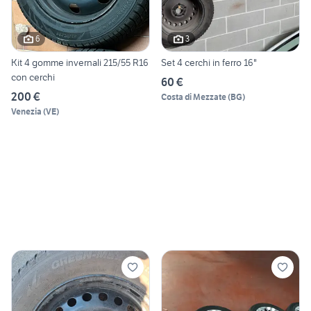
6
3
Kit 4 gomme invernali 215/55 R16
Set 4 cerchi in ferro 16"
con cerchi
60 €
200 €
Costa di Mezzate
(
BG
)
Venezia
(
VE
)