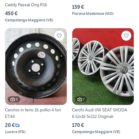
Caddy Passat Orig R16
159 €
450 €
Fiorano Modenese
(
MO
)
Campolongo Maggiore
(
VE
)
5
7
Cerchio in ferro 16 pollici 4 fori
Cerchi Audi VW SEAT SKODA
ET44
6.5Jx16 5x112 Originali
20 €
170 €
Lucera
(
FG
)
Campolongo Maggiore
(
VE
)