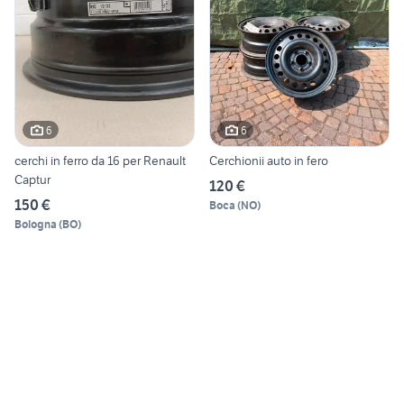
6
6
cerchi in ferro da 16 per Renault
Cerchionii auto in fero
Captur
120 €
150 €
Boca
(
NO
)
Bologna
(
BO
)