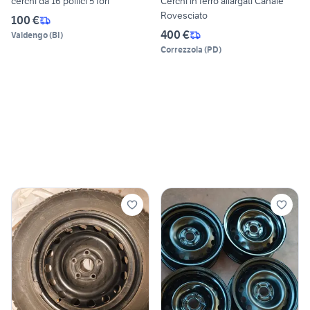
cerchi da 16 pollici 5 fori
Cerchi in ferro allargati Canale
Rovesciato
100 €
400 €
Valdengo
(
BI
)
Correzzola
(
PD
)