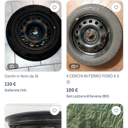
2
6
Cerchi in ferro da 16
4 CERCHI IN FERRO FORD 6 X
15
130 €
100 €
Gallarate
(
VA
)
San Lazzaro di Savena
(
BO
)