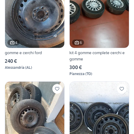
4
6
gomme e cerchi ford
kit 4 gomme complete cerchi e
gomme
240 €
300 €
Alessandria
(
AL
)
Pianezza
(
TO
)