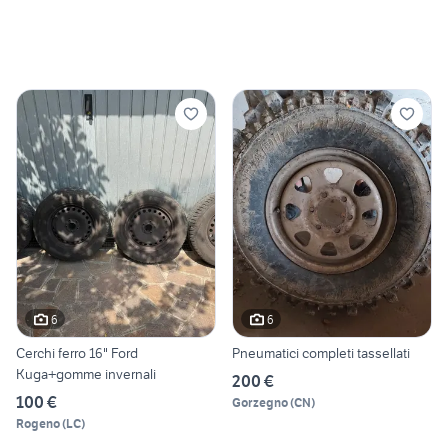
6
6
Cerchi ferro 16" Ford
Pneumatici completi tassellati
Kuga+gomme invernali
200 €
100 €
Gorzegno
(
CN
)
Rogeno
(
LC
)