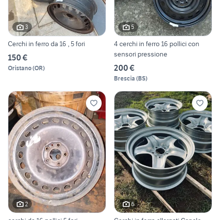
3
5
Cerchi in ferro da 16 , 5 fori
4 cerchi in ferro 16 pollici con
sensori pressione
150 €
200 €
Oristano
(
OR
)
Brescia
(
BS
)
2
6