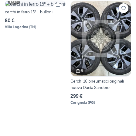
5
cerchi in ferro 15" + bulloni
80 €
Villa Lagarina
(
TN
)
9
Cerchi 16 pneumatici originali
nuova Dacia Sandero
299 €
Cerignola
(
FG
)