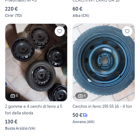
Pneumatici M +S
CERCHI IN FERRO DA 16
220 €
60 €
Cirie'
(
TO
)
Alba
(
CN
)
6
4
2 gomme e 4 cerchi di ferro a 5
Cerchio in ferro 195 55 16 - 4 fori
fori della skoda
50 €
130 €
Ancona
(
AN
)
Busto Arsizio
(
VA
)