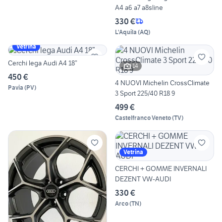
A4 a6 a7 a8sline
330 €
L'Aquila
(
AQ
)
Vetrina
Cerchi lega Audi A4 18”
14
450 €
4 NUOVI Michelin CrossClimate
Pavia
(
PV
)
3 Sport 225/40 R18 9
499 €
Castelfranco Veneto
(
TV
)
Vetrina
CERCHI + GOMME INVERNALI
DEZENT VW-AUDI
330 €
Arco
(
TN
)