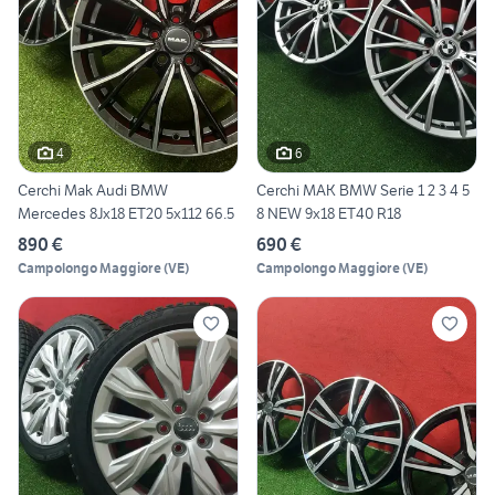
4
6
Cerchi Mak Audi BMW
Cerchi MAK BMW Serie 1 2 3 4 5
Mercedes 8Jx18 ET20 5x112 66.5
8 NEW 9x18 ET40 R18
890 €
690 €
Campolongo Maggiore
(
VE
)
Campolongo Maggiore
(
VE
)