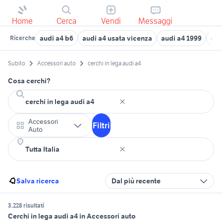
Home
Cerca
Vendi
Messaggi
audi a4 b6
audi a4 usata vicenza
audi a4 1999
cer
Ricerche
Subito
Accessori auto
cerchi in lega audi a4
Cosa cerchi?
Accessori
Filtri
Auto
Salva ricerca
Dal più recente
3.228 risultati
Cerchi in lega audi a4 in Accessori auto