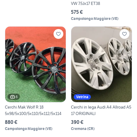
VW 7.5Jx17 ET38
575 €
Campolongo Maggiore
(
VE
)
6
Vetrina
Cerchi Mak Wolf R 18
Cerchi in lega Audi A4 Allroad A5
5x98/5x100/5x110/5x112/5x114
17 ORIGINALI
880 €
390 €
Campolongo Maggiore
(
VE
)
Cremona
(
CR
)