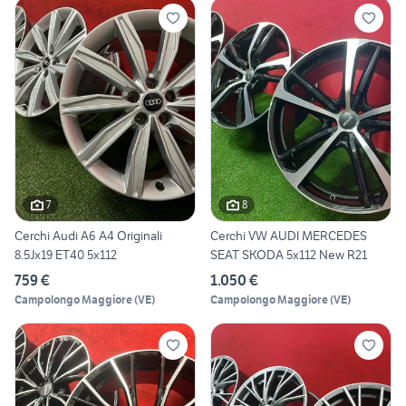
7
8
Cerchi Audi A6 A4 Originali
Cerchi VW AUDI MERCEDES
8.5Jx19 ET40 5x112
SEAT SKODA 5x112 New R21
759 €
1.050 €
Campolongo Maggiore
(
VE
)
Campolongo Maggiore
(
VE
)