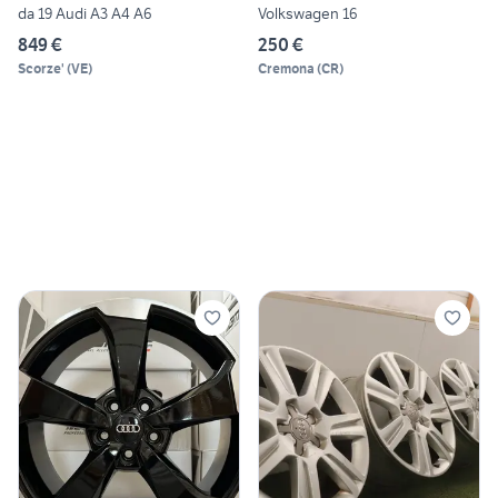
da 19 Audi A3 A4 A6
Volkswagen 16
849 €
250 €
Scorze'
(
VE
)
Cremona
(
CR
)