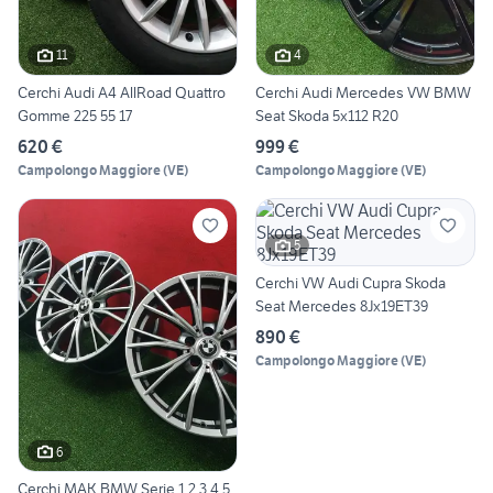
11
4
Cerchi Audi A4 AllRoad Quattro
Cerchi Audi Mercedes VW BMW
Gomme 225 55 17
Seat Skoda 5x112 R20
620 €
999 €
Campolongo Maggiore
(
VE
)
Campolongo Maggiore
(
VE
)
5
Cerchi VW Audi Cupra Skoda
Seat Mercedes 8Jx19ET39
890 €
Campolongo Maggiore
(
VE
)
6
Cerchi MAK BMW Serie 1 2 3 4 5