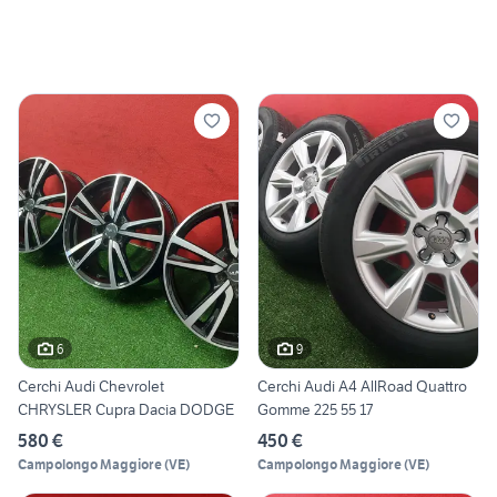
6
9
Cerchi Audi Chevrolet
Cerchi Audi A4 AllRoad Quattro
CHRYSLER Cupra Dacia DODGE
Gomme 225 55 17
580 €
450 €
Campolongo Maggiore
(
VE
)
Campolongo Maggiore
(
VE
)