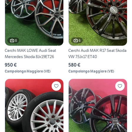
8
6
Cerchi MAK LOWE Audi Seat
Cerchi Audi MAK R17 Seat Skoda
Mercedes Skoda 8Jx19ET26
VW 7.5Jx17 ET40
950 €
580 €
Campolongo Maggiore
(
VE
)
Campolongo Maggiore
(
VE
)