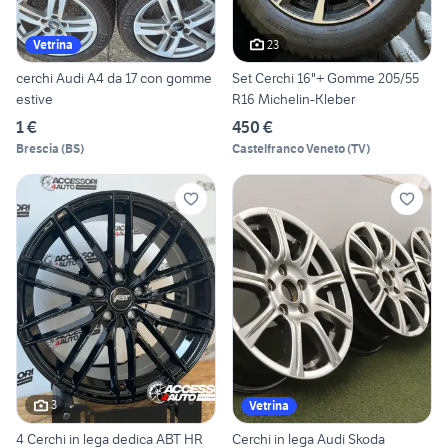
23
Vetrina
cerchi Audi A4 da 17 con gomme
Set Cerchi 16"+ Gomme 205/55
estive
R16 Michelin-Kleber
1 €
450 €
Brescia
(
BS
)
Castelfranco Veneto
(
TV
)
3
Vetrina
4 Cerchi in lega dedica ABT HR
Cerchi in lega Audi Skoda