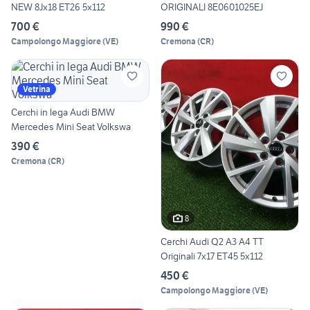
NEW 8Jx18 ET26 5x112
ORIGINALI 8E0601025EJ
700 €
990 €
Campolongo Maggiore
(
VE
)
Cremona
(
CR
)
Vetrina
Cerchi in lega Audi BMW
Mercedes Mini Seat Volkswa
390 €
Cremona
(
CR
)
8
Cerchi Audi Q2 A3 A4 TT
Originali 7x17 ET45 5x112
450 €
Campolongo Maggiore
(
VE
)