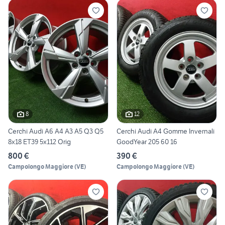
8
12
Cerchi Audi A6 A4 A3 A5 Q3 Q5
Cerchi Audi A4 Gomme Invernali
8x18 ET39 5x112 Orig
GoodYear 205 60 16
800 €
390 €
Campolongo Maggiore
(
VE
)
Campolongo Maggiore
(
VE
)