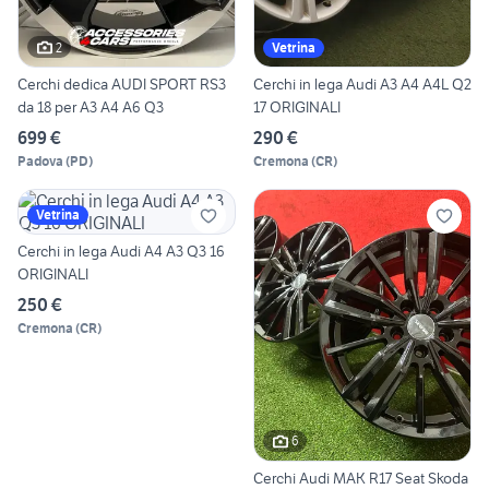
2
Vetrina
Cerchi dedica AUDI SPORT RS3
Cerchi in lega Audi A3 A4 A4L Q2
da 18 per A3 A4 A6 Q3
17 ORIGINALI
699 €
290 €
Padova
(
PD
)
Cremona
(
CR
)
Vetrina
Cerchi in lega Audi A4 A3 Q3 16
ORIGINALI
250 €
Cremona
(
CR
)
6
Cerchi Audi MAK R17 Seat Skoda