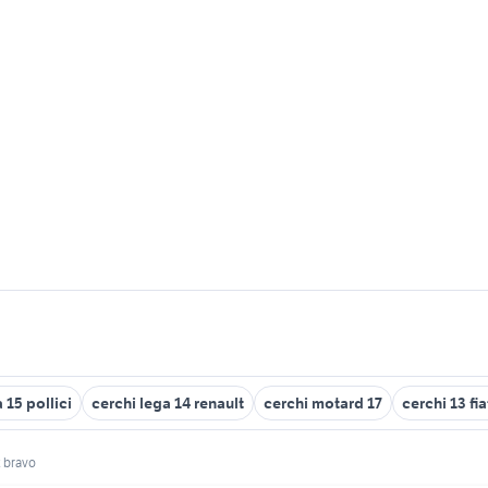
 15 pollici
cerchi lega 14 renault
cerchi motard 17
cerchi 13 fi
t bravo