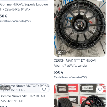
 Gomme NUOVE Superia Ecoblue
HP 225/45 R17 94W X
50 €
astelfranco Veneto
(
TV
)
17
CERCHI MAK NTT 17" NUOVI-
Abarth/Fiat/Alfa/Lancia
650 €
Castelfranco Veneto
(
TV
)
10
Gomme Nuove VICTORY ROAD
05/55 R16 91H 4S