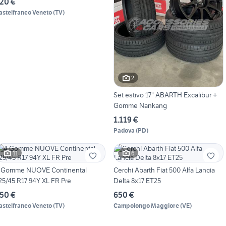
20 €
astelfranco Veneto
(
TV
)
2
Set estivo 17" ABARTH Excalibur +
Gomme Nankang
1.119 €
Padova
(
PD
)
11
6
 Gomme NUOVE Continental
Cerchi Abarth Fiat 500 Alfa Lancia
25/45 R17 94Y XL FR Pre
Delta 8x17 ET25
50 €
650 €
astelfranco Veneto
(
TV
)
Campolongo Maggiore
(
VE
)