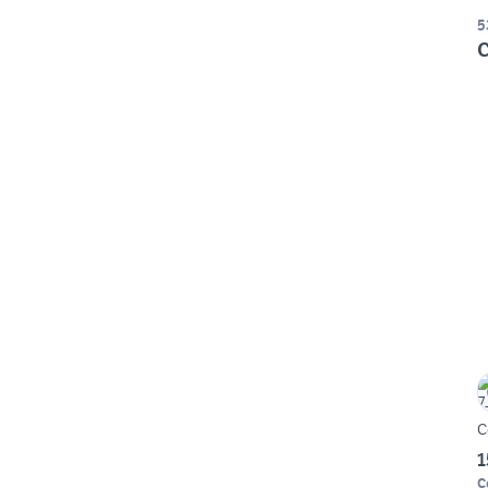
5
C
C
1
C