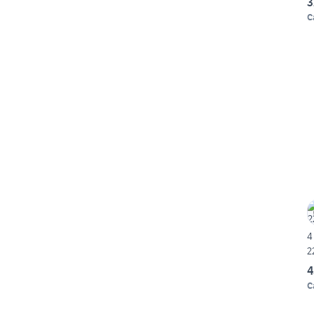
3
C
4
2
4
C