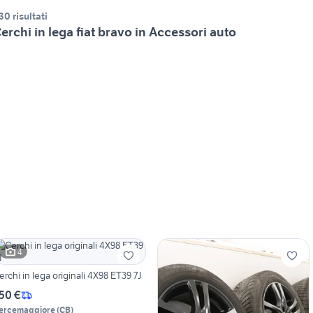
30 risultati
erchi in lega fiat bravo in Accessori auto
4
erchi in lega originali 4X98 ET39 7J
50 €
ercemaggiore
(
CB
)