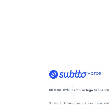
cerchi in lega fiat panda
Ricerche
simili
Subito
Accessori auto
cerchi in lega fia