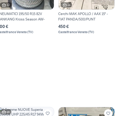
10
11
NEUMATICI 195/50 R15 82V
Cerchi MAK APOLLO / AAX 15" -
ANKANG Kross Season AW-
FIAT PANDA/500/PUNT
00 €
450 €
astelfranco Veneto
(
TV
)
Castelfranco Veneto
(
TV
)
14