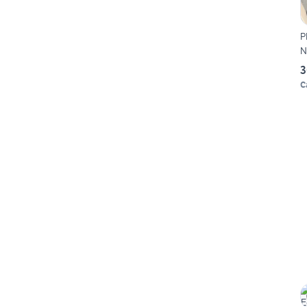
P
N
3
C