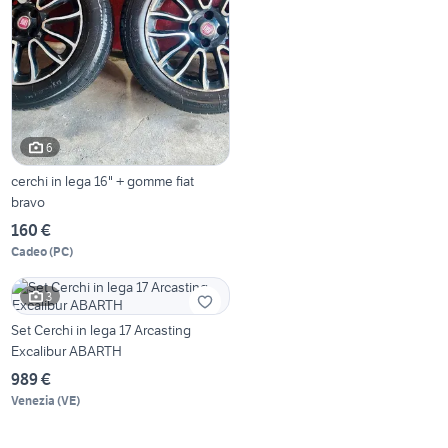
6
cerchi in lega 16" + gomme fiat
bravo
160 €
Cadeo
(
PC
)
3
Set Cerchi in lega 17 Arcasting
Excalibur ABARTH
989 €
Venezia
(
VE
)