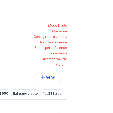
Modelli auto
Magazine
Consigli per la vendita
Negozi e Aziende
Subito per le Aziende
Assistenza
Ricerche salvate
Preferiti
Vendi
at 600
fiat panda auto
fiat 238 auto
trattore fiat 666
cerchi fe