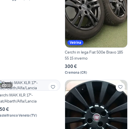
Vetrina
Cerchi in lega Fiat 500e Bravo 185
55 15 inverno
300 €
Cremona
(
CR
)
13
erchi MAK XLR 17"-
iat/Abarth/Alfa/Lancia
50 €
astelfranco Veneto
(
TV
)