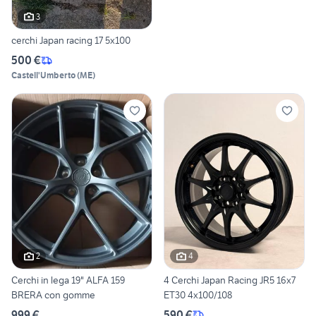
3
cerchi Japan racing 17 5x100
500 €
Castell'Umberto
(
ME
)
2
4
Cerchi in lega 19" ALFA 159
4 Cerchi Japan Racing JR5 16x7
BRERA con gomme
ET30 4x100/108
999 €
590 €