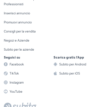
Informatica
Animali
Professionisti
Arredamento e
Console e
Accessori per
Casalinghi
Inserisci annuncio
Videogiochi
animali
Elettrodomestici
Promuovi annuncio
Audio/Video
Musica e Film
Giardino e Fai da te
Consigli per la vendita
Fotografia
Libri e Riviste
Abbigliamento e
Negozi e Aziende
Telefonia
Strumenti Musicali
Accessori
Subito per le aziende
Sports
Tutto per i bambini
Seguici su
Scarica gratis l'App
Biciclette
Facebook
Subito per Android
Collezionismo
TikTok
Subito per iOS
Instagram
YouTube