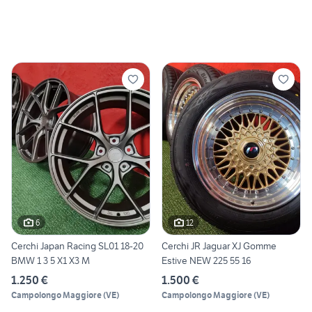
6
12
Cerchi Japan Racing SL01 18-20
Cerchi JR Jaguar XJ Gomme
BMW 1 3 5 X1 X3 M
Estive NEW 225 55 16
1.250 €
1.500 €
Campolongo Maggiore
(
VE
)
Campolongo Maggiore
(
VE
)