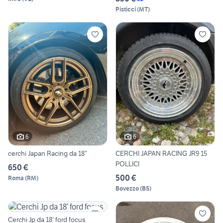
Pisticci
(
MT
)
6
6
cerchi Japan Racing da 18”
CERCHI JAPAN RACING JR9 15
POLLICI
650 €
500 €
Roma
(
RM
)
Bovezzo
(
BS
)
Cerchi Jp da 18’ ford focus