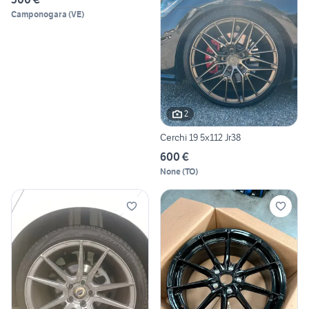
Camponogara
(
VE
)
2
Cerchi 19 5x112 Jr38
600 €
None
(
TO
)