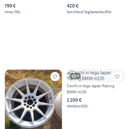
799 €
420 €
Ivrea
(
TO
)
San Vito al Tagliamento
(
PN
)
6
Cerchi in lega Japan Racing
BMW m135
1.100 €
Veniano
(
CO
)