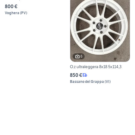
800 €
Voghera
(
PV
)
6
O.z ultraleggera 8x18 5x114,3
850 €
Bassano del Grappa
(
VI
)