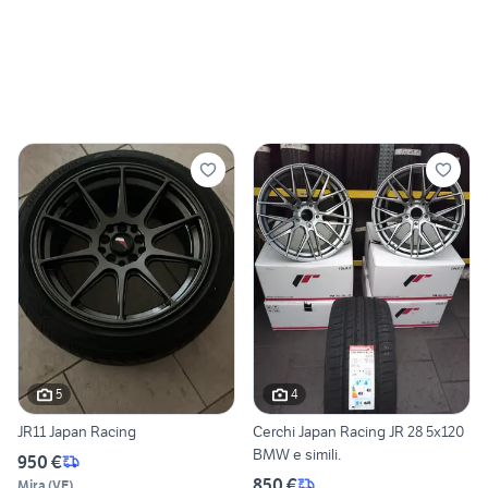
5
4
JR11 Japan Racing
Cerchi Japan Racing JR 28 5x120
BMW e simili.
950 €
850 €
Mira
(
VE
)