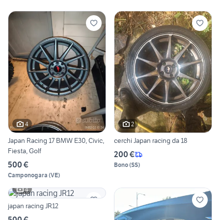
4
2
Japan Racing 17 BMW E30, Civic,
cerchi Japan racing da 18
Fiesta, Golf
200 €
500 €
Bono
(
SS
)
Camponogara
(
VE
)
4
japan racing JR12
500 €