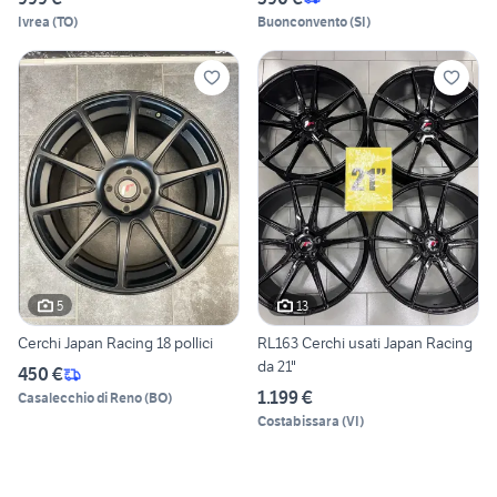
Ivrea
(
TO
)
Buonconvento
(
SI
)
5
13
Cerchi Japan Racing 18 pollici
RL163 Cerchi usati Japan Racing
da 21"
450 €
1.199 €
Casalecchio di Reno
(
BO
)
Costabissara
(
VI
)