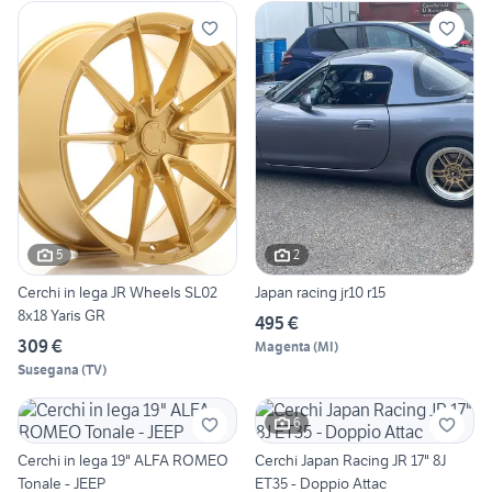
5
2
Cerchi in lega JR Wheels SL02
Japan racing jr10 r15
8x18 Yaris GR
495 €
309 €
Magenta
(
MI
)
Susegana
(
TV
)
6
Cerchi in lega 19" ALFA ROMEO
Cerchi Japan Racing JR 17" 8J
Tonale - JEEP
ET35 - Doppio Attac