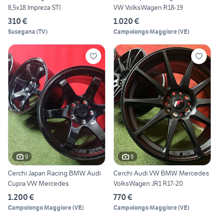
8,5x18 Impreza STI
VW VolksWagen R18-19
310 €
1.020 €
Susegana
(
TV
)
Campolongo Maggiore
(
VE
)
9
9
Cerchi Japan Racing BMW Audi
Cerchi Audi VW BMW Mercedes
Cupra VW Mercedes
VolksWagen JR1 R17-20
1.200 €
770 €
Campolongo Maggiore
(
VE
)
Campolongo Maggiore
(
VE
)