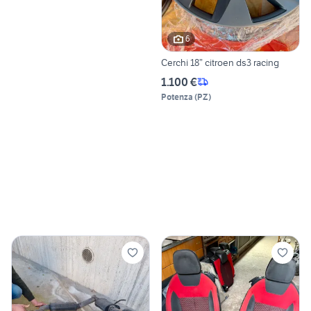
6
Cerchi 18” citroen ds3 racing
1.100 €
Potenza
(
PZ
)