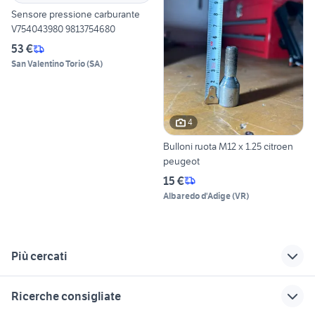
Sensore pressione carburante
V754043980 9813754680
53 €
San Valentino Torio
(
SA
)
4
Bulloni ruota M12 x 1.25 citroen
peugeot
15 €
Albaredo d'Adige
(
VR
)
Più cercati
Correlati
Richerche simili
Suggerimenti
Ricerche consigliate
auto ds3
ford mondeo
auto cabrio