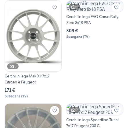
5
Cerchi in lega EVO Corse Rally
Zero 8x18 PSA
309 €
Susegana
(
TV
)
5
Cerchi in lega Mak Xlr 7x17
Citroen e Peugeot
171 €
Susegana
(
TV
)
7
Cerchi in lega Speedline Turini
7x17 Peugeot 208 G