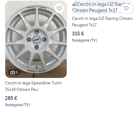
Cerchi in lega OZ Racing Citroen
Peugeot 7x17
315 €
Susegana
(
TV
)
6
Cerchi in lega Speedline Turini
7,5x18 Citroen Peu
285 €
Susegana
(
TV
)