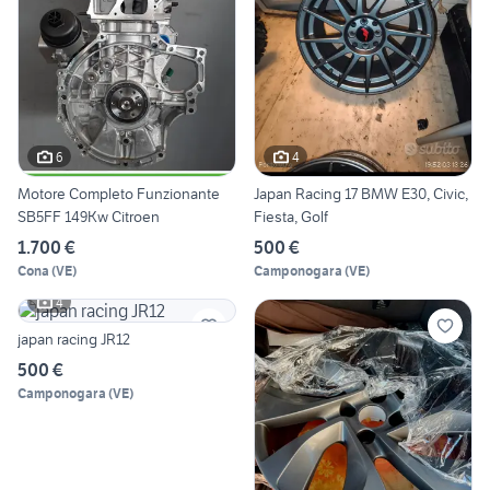
6
4
Motore Completo Funzionante
Japan Racing 17 BMW E30, Civic,
SB5FF 149Kw Citroen
Fiesta, Golf
1.700 €
500 €
Cona
(
VE
)
Camponogara
(
VE
)
4
japan racing JR12
500 €
Camponogara
(
VE
)