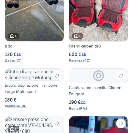
6
6
ti do
Interni citroen ds3
120 €
600 €
Gaeta
(
LT
)
Potenza
(
PZ
)
tubo di aspirazione in silicone
Catalizzatore marmitta Citroen
Forge Motorsport
Peugeot
180 €
190 €
Valdilana
(
BI
)
Roma
(
RM
)
6