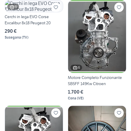
9
Cerchi in lega EVO Corse
Excalibur 8x18 Peugeot 20
290 €
Susegana
(
TV
)
6
Motore Completo Funzionante
SB5FF 149Kw Citroen
1.700 €
Cona
(
VE
)