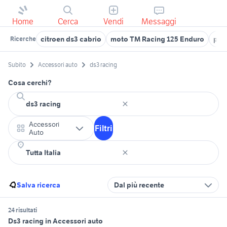
Home
Cerca
Vendi
Messaggi
citroen ds3 cabrio
moto TM Racing 125 Enduro
pos
Ricerche
Subito
Accessori auto
ds3 racing
Cosa cerchi?
Accessori
Filtri
Auto
Salva ricerca
Dal più recente
24 risultati
Ds3 racing in Accessori auto