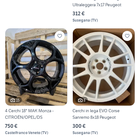
Ultraleggera 7x17 Peugeot
312 €
Susegana
(
TV
)
15
8
4 Cerchi 18" MAK Monza -
Cerchi in lega EVO Corse
CITROËN/OPEL/DS
Sanremo 8x18 Peugeot
750 €
300 €
Castelfranco Veneto
(
TV
)
Susegana
(
TV
)