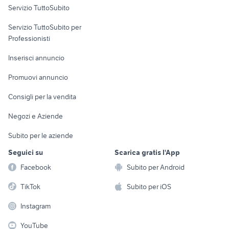
Servizio TuttoSubito
elettronica
per la casa e la
sports e hobby
Servizio TuttoSubito per
persona
Informatica
Animali
Professionisti
Arredamento e
Console e
Accessori per
Casalinghi
Inserisci annuncio
Videogiochi
animali
Elettrodomestici
Promuovi annuncio
Audio/Video
Musica e Film
Giardino e Fai da te
Consigli per la vendita
Fotografia
Libri e Riviste
Abbigliamento e
Negozi e Aziende
Telefonia
Strumenti Musicali
Accessori
Subito per le aziende
Sports
Tutto per i bambini
Seguici su
Scarica gratis l'App
Biciclette
Facebook
Subito per Android
Collezionismo
TikTok
Subito per iOS
Instagram
YouTube