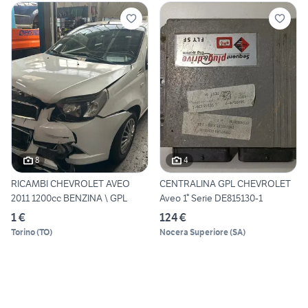
8
4
RICAMBI CHEVROLET AVEO
CENTRALINA GPL CHEVROLET
2011 1200cc BENZINA \ GPL
Aveo 1° Serie DE815130-1
1 €
124 €
Torino
(
TO
)
Nocera Superiore
(
SA
)