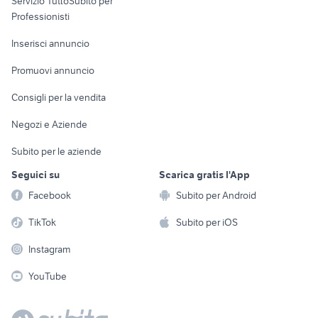
Servizio TuttoSubito per
persona
Informatica
Animali
Professionisti
Arredamento e
Console e
Accessori per
Casalinghi
Inserisci annuncio
Videogiochi
animali
Elettrodomestici
Promuovi annuncio
Audio/Video
Musica e Film
Giardino e Fai da te
Consigli per la vendita
Fotografia
Libri e Riviste
Abbigliamento e
Negozi e Aziende
Telefonia
Strumenti Musicali
Accessori
Subito per le aziende
Sports
Tutto per i bambini
Seguici su
Scarica gratis l'App
Biciclette
Facebook
Subito per Android
Collezionismo
TikTok
Subito per iOS
Instagram
YouTube