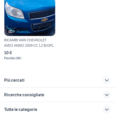
9
RICAMBI VARI CHEVROLET
AVEO ANNO 2009 CC 1.2 B/GPL
10 €
Floridia
(
SR
)
Più cercati
Correlati
Richerche simili
Suggerimenti
Ricerche consigliate
punto gpl auto
auto chevrolet aveo
ricambi chevrolet
Emilia Romagna
spark
regalo auto Roma
toyota corolla
gpl La Spezia
Tutte le categorie
provincia
chevrolet aveo 2010
auto usate lecco
nissan silvia
toyota rav4