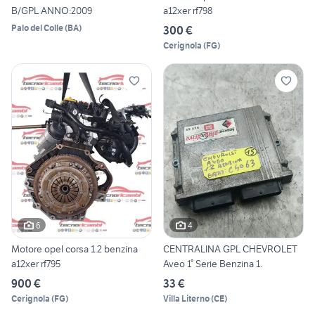
B/GPL ANNO:2009
a12xer rf798
Palo del Colle
(
BA
)
300 €
Cerignola
(
FG
)
6
4
Motore opel corsa 1.2 benzina
CENTRALINA GPL CHEVROLET
a12xer rf795
Aveo 1° Serie Benzina 1.
900 €
33 €
Cerignola
(
FG
)
Villa Literno
(
CE
)