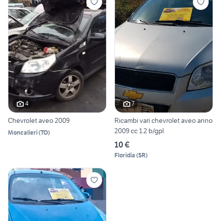
4
7
Chevrolet aveo 2009
Ricambi vari chevrolet aveo anno
2009 cc 1.2 b/gpl
Moncalieri
(
TO
)
10 €
Floridia
(
SR
)