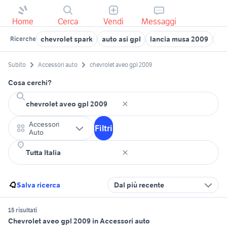
Home
Cerca
Vendi
Messaggi
chevrolet spark
auto asi gpl
lancia musa 2009
kia
Ricerche
Subito
Accessori auto
chevrolet aveo gpl 2009
Cosa cerchi?
Accessori
Filtri
Auto
Salva ricerca
Dal più recente
15 risultati
Chevrolet aveo gpl 2009 in Accessori auto