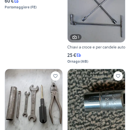
60 €
Portomaggiore
(
FE
)
3
Chiavi a croce e per candele auto
25 €
Ornago
(
MB
)