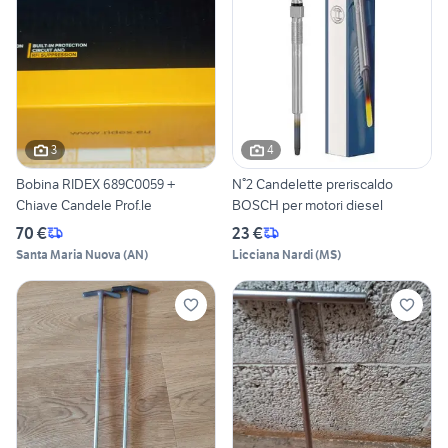
3
4
Bobina RIDEX 689C0059 +
N°2 Candelette preriscaldo
Chiave Candele Prof.le
BOSCH per motori diesel
70 €
23 €
Santa Maria Nuova
(
AN
)
Licciana Nardi
(
MS
)