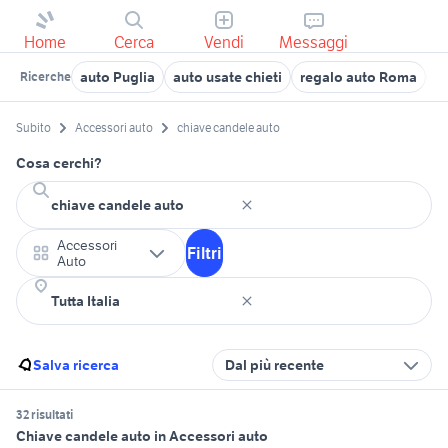
Home
Cerca
Vendi
Messaggi
auto Puglia
auto usate chieti
regalo auto Roma
a
Ricerche
Subito
Accessori auto
chiave candele auto
Cosa cerchi?
Accessori
Filtri
Auto
Salva ricerca
Dal più recente
32 risultati
Chiave candele auto in Accessori auto