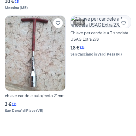
10 €
Messina
(
ME
)
6
Chiave per candele a T snodata
USAG Extra 278
18 €
San Casciano in Val di Pesa
(
FI
)
chiave candele auto/moto 21mm
3 €
San Dona' di Piave
(
VE
)