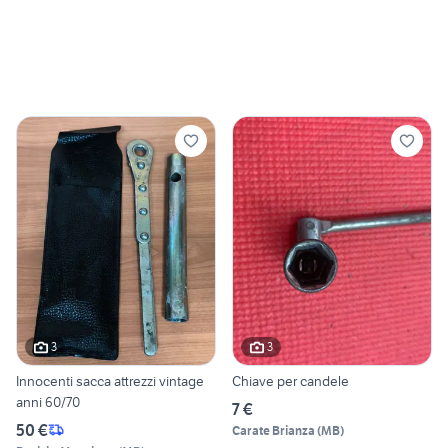
3
3
Innocenti sacca attrezzi vintage
Chiave per candele
anni 60/70
7 €
50 €
Carate Brianza
(
MB
)