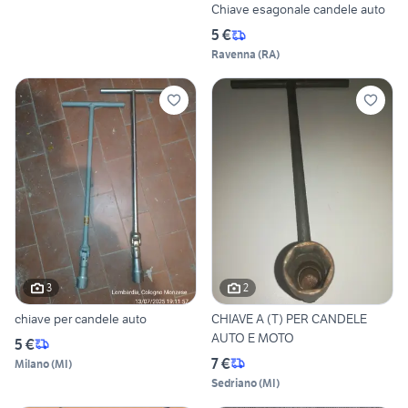
Chiave esagonale candele auto
5 €
Ravenna
(
RA
)
3
2
chiave per candele auto
CHIAVE A (T) PER CANDELE
AUTO E MOTO
5 €
7 €
Milano
(
MI
)
Sedriano
(
MI
)