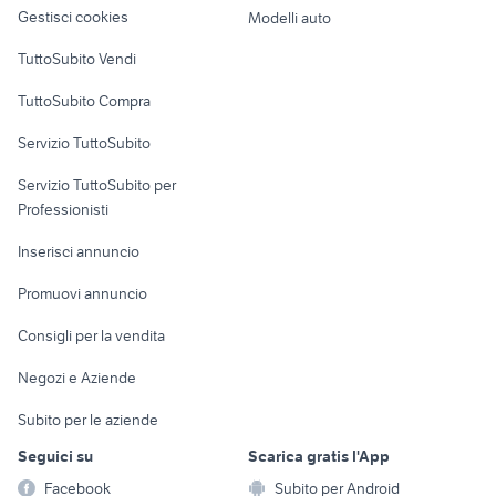
altro
Gestisci cookies
Modelli auto
Case vacanza
TuttoSubito Vendi
Uffici e Locali
TuttoSubito Compra
commerciali
Servizio TuttoSubito
elettronica
per la casa e la
sports e hobby
Servizio TuttoSubito per
persona
Informatica
Animali
Professionisti
Arredamento e
Console e
Accessori per
Casalinghi
Inserisci annuncio
Videogiochi
animali
Elettrodomestici
Promuovi annuncio
Audio/Video
Musica e Film
Giardino e Fai da te
Consigli per la vendita
Fotografia
Libri e Riviste
Abbigliamento e
Negozi e Aziende
Telefonia
Strumenti Musicali
Accessori
Subito per le aziende
Sports
Tutto per i bambini
Seguici su
Scarica gratis l'App
Biciclette
Facebook
Subito per Android