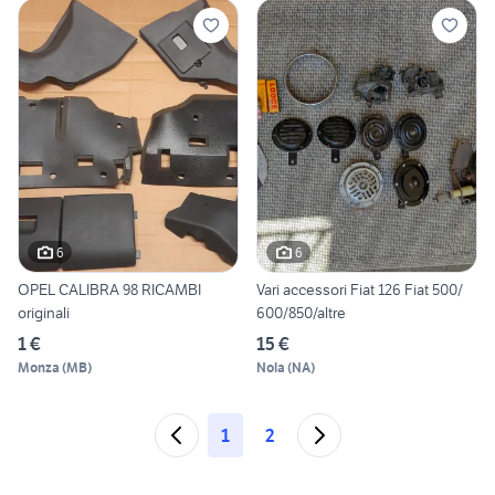
6
6
OPEL CALIBRA 98 RICAMBI
Vari accessori Fiat 126 Fiat 500/
originali
600/850/altre
1 €
15 €
Monza
(
MB
)
Nola
(
NA
)
1
2