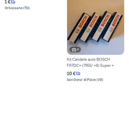
1 €
Orbassano
(
TO
)
4
Kit Candele auto BOSCH
FR7DC+ (7955/ +8) Super +
10 €
San Dona' di Piave
(
VE
)