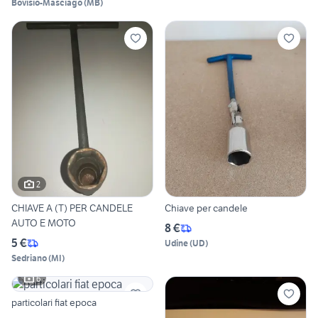
Bovisio-Masciago
(
MB
)
2
CHIAVE A (T) PER CANDELE
Chiave per candele
AUTO E MOTO
8 €
5 €
Udine
(
UD
)
Sedriano
(
MI
)
6
particolari fiat epoca