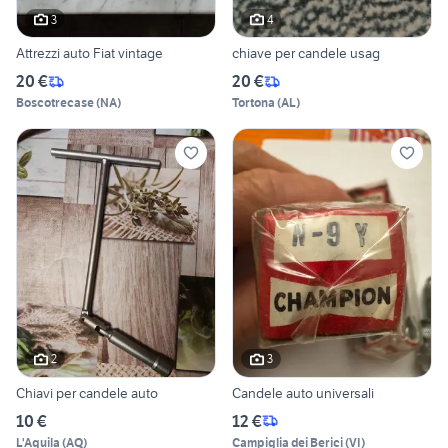
3
4
Attrezzi auto Fiat vintage
chiave per candele usag
20 €
20 €
Boscotrecase
(
NA
)
Tortona
(
AL
)
2
3
Chiavi per candele auto
Candele auto universali
10 €
12 €
L'Aquila
(
AQ
)
Campiglia dei Berici
(
VI
)