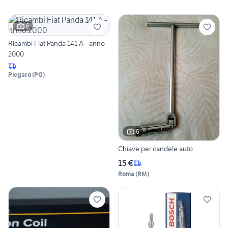
6
Ricambi Fiat Panda 141 A - anno
2000
Piegaro
(
PG
)
6
Chiave per candele auto
15 €
Roma
(
RM
)