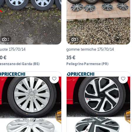
2
5
uote 175/70/14
gomme termiche 175/70/14
0 €
35 €
esenzano del Garda
(
BS
)
Pellegrino Parmense
(
PR
)