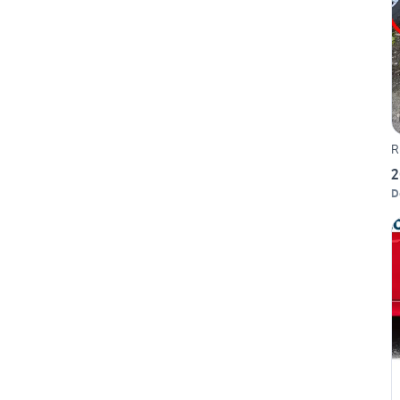
R
2
D