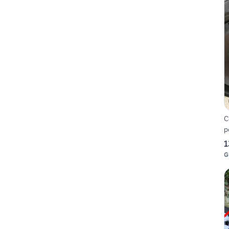
C
p
1
G