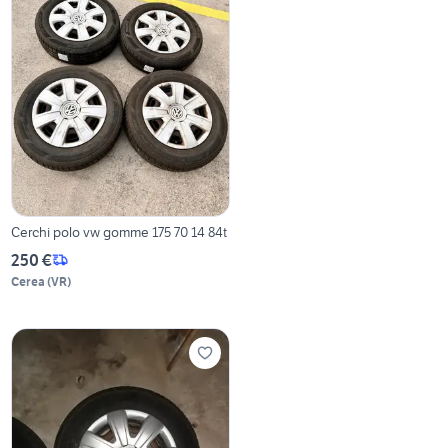
Cerchi polo vw gomme 175 70 14 84t
250 €
Cerea
(
VR
)