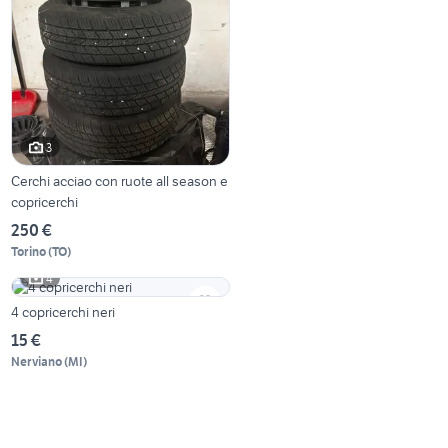
3
Cerchi acciao con ruote all season e
copricerchi
250 €
Torino
(
TO
)
4
4 copricerchi neri
15 €
Nerviano
(
MI
)