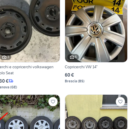
3
6
erchi e copricerchi volkswagen
Copricerchi VW 14”
olo Seat
60 €
30 €
Brescia
(
BS
)
enova
(
GE
)