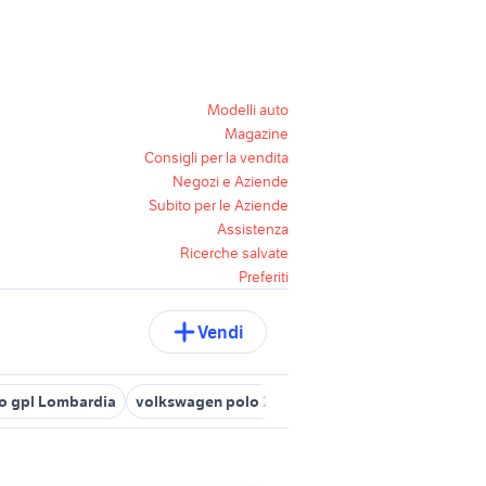
Modelli auto
Magazine
Consigli per la vendita
Negozi e Aziende
Subito per le Aziende
Assistenza
Ricerche salvate
Preferiti
Vendi
o gpl Lombardia
volkswagen polo 2010 auto
polo usata calabri