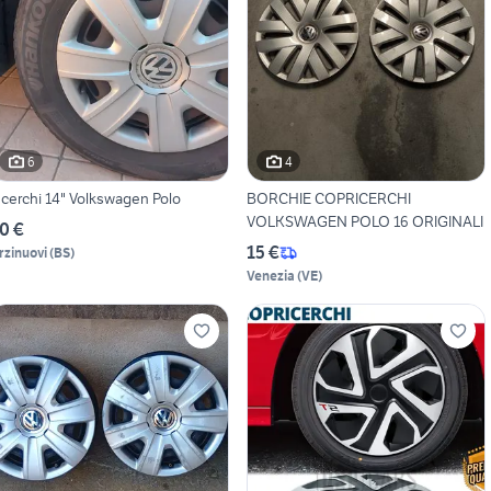
6
4
 cerchi 14" Volkswagen Polo
BORCHIE COPRICERCHI
VOLKSWAGEN POLO 16 ORIGINALI
0 €
15 €
rzinuovi
(
BS
)
Venezia
(
VE
)