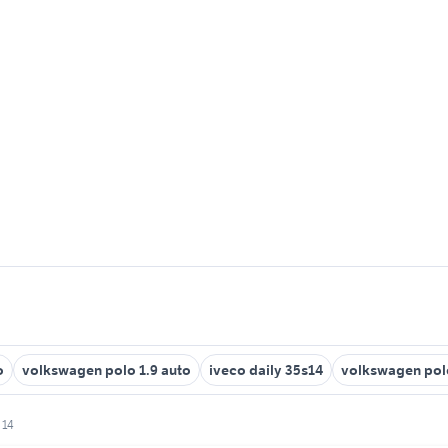
o
volkswagen polo 1.9 auto
iveco daily 35s14
volkswagen pol
 14