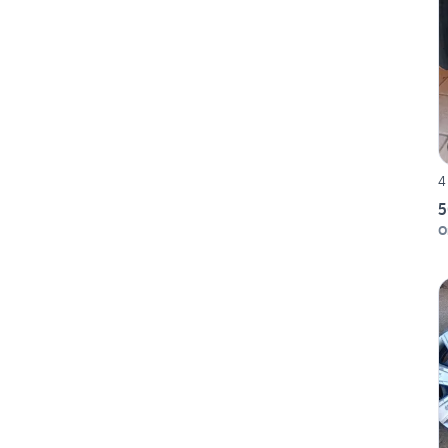
4
5
O