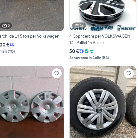
6
13
cerchi da 14 5 fori per Volkswagen
4 Copricerchi per VOLKSWAGEN
14'' Pollici 15 Razze
00 €
50 €
hieri
(
TO
)
Santeramo in Colle
(
BA
)