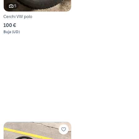
5
Cerchi VW polo
100 €
Buja
(
UD
)