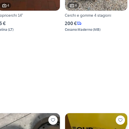
4
4
opricerchi 14”
Cerchi e gomme 4 stagioni
5 €
200 €
atina
(
LT
)
Cesano Maderno
(
MB
)