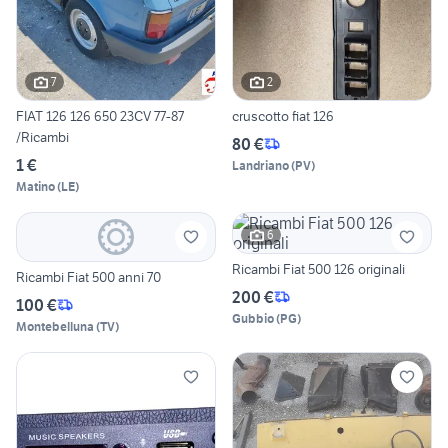
7
2
FIAT 126 126 650 23CV 77-87
cruscotto fiat 126
/Ricambi
80 €
1 €
Landriano
(
PV
)
Matino
(
LE
)
6
Ricambi Fiat 500 126 originali
Ricambi Fiat 500 anni 70
200 €
100 €
Gubbio
(
PG
)
Montebelluna
(
TV
)