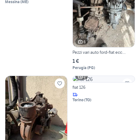
Messina
(
ME
)
6
Pezzi vari auto ford-fiat ecc…
1 €
Perugia
(
PG
)
2
fiat 126
Torino
(
TO
)