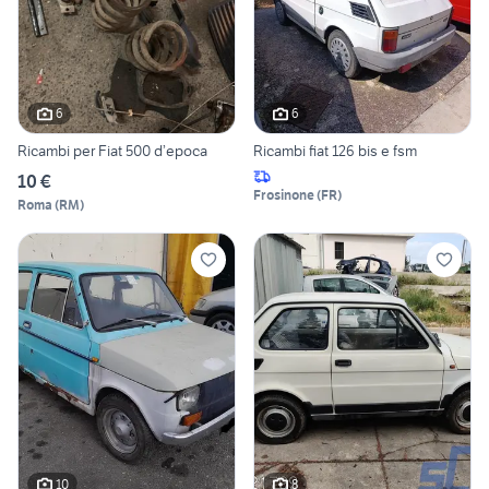
6
6
Ricambi per Fiat 500 d’epoca
Ricambi fiat 126 bis e fsm
10 €
Frosinone
(
FR
)
Roma
(
RM
)
10
8