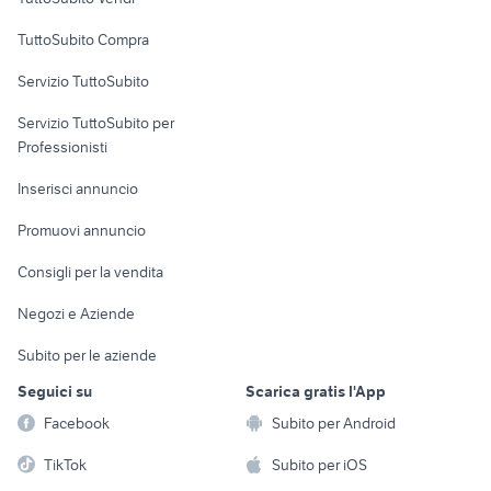
Uffici e Locali
TuttoSubito Compra
commerciali
Servizio TuttoSubito
elettronica
per la casa e la
sports e hobby
Servizio TuttoSubito per
persona
Informatica
Animali
Professionisti
Arredamento e
Console e
Accessori per
Casalinghi
Inserisci annuncio
Videogiochi
animali
Elettrodomestici
Promuovi annuncio
Audio/Video
Musica e Film
Giardino e Fai da te
Consigli per la vendita
Fotografia
Libri e Riviste
Abbigliamento e
Negozi e Aziende
Telefonia
Strumenti Musicali
Accessori
Subito per le aziende
Sports
Tutto per i bambini
Seguici su
Scarica gratis l'App
Biciclette
Facebook
Subito per Android
Collezionismo
TikTok
Subito per iOS