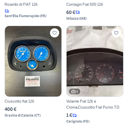
Ricambi di FIAT 126
Contagiri Fiat 500 126
60 €
Sant'Elia Fiumerapido
(
FR
)
Milazzo
(
ME
)
6
Cruscotto fiat 126
Volante Fiat 126 e
Croma,Cruscotto Fiat Punto T.D
400 €
1 €
Gravina di Catania
(
CT
)
Cerignola
(
FG
)