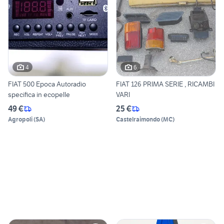
4
6
FIAT 500 Epoca Autoradio
FIAT 126 PRIMA SERIE , RICAMBI
specifica in ecopelle
VARI
49 €
25 €
Agropoli
(
SA
)
Castelraimondo
(
MC
)