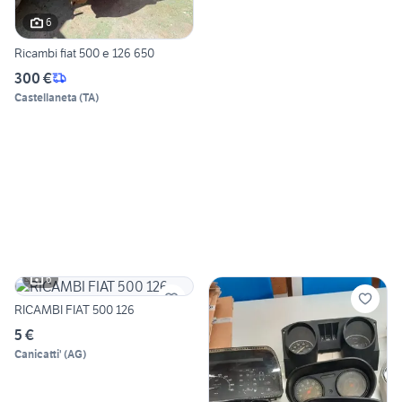
6
Ricambi fiat 500 e 126 650
300 €
Castellaneta
(
TA
)
6
RICAMBI FIAT 500 126
5 €
Canicatti'
(
AG
)