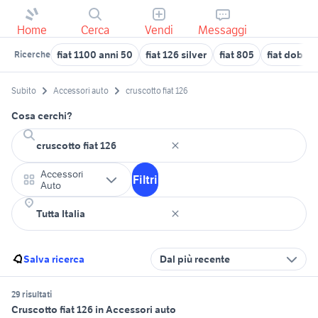
Home
Cerca
Vendi
Messaggi
fiat 1100 anni 50
fiat 126 silver
fiat 805
fiat doblo 
Ricerche
Subito
Accessori auto
cruscotto fiat 126
Cosa cerchi?
Accessori
Filtri
Auto
Salva ricerca
Dal più recente
29 risultati
Cruscotto fiat 126 in Accessori auto