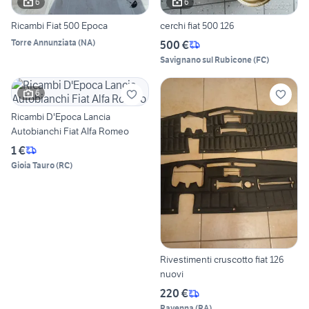
6
6
Ricambi Fiat 500 Epoca
cerchi fiat 500 126
Torre Annunziata
(
NA
)
500 €
Savignano sul Rubicone
(
FC
)
6
Ricambi D'Epoca Lancia
Autobianchi Fiat Alfa Romeo
1 €
Gioia Tauro
(
RC
)
Rivestimenti cruscotto fiat 126
nuovi
220 €
Ravenna
(
RA
)