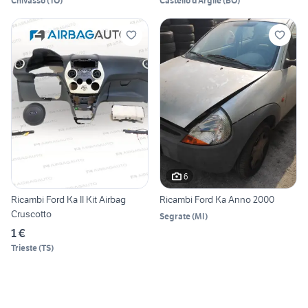
Chivasso
(
TO
)
Castello d'Argile
(
BO
)
6
Ricambi Ford Ka II Kit Airbag
Ricambi Ford Ka Anno 2000
Cruscotto
Segrate
(
MI
)
1 €
Trieste
(
TS
)