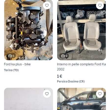
5
9
Ford ka plus - bike
Interno in pelle completo Ford Ka
2002
Torino
(
TO
)
1 €
Persico Dosimo
(
CR
)