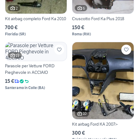
2
6
Kit airbag completo Ford Ka 2010
Cruscotto Ford Ka Plus 2018
700 €
150 €
Floridia
(
SR
)
Roma
(
RM
)
13
Parasole per Vetture FORD
Pieghevole in ACCIAIO
15 €
Santeramo in Colle
(
BA
)
10
Kit airbag Ford KA 2007>
300 €