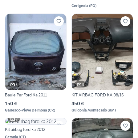
Cerignola
(
FG
)
3
5
Baule Per Ford Ka 2011
KIT AIRBAG FORD KA 08/16
150 €
450 €
Gadesco-Pieve Delmona
(
CR
)
Guidonia Montecelio
(
RM
)
2
Kit airbag ford ka 2012
Catania
(
CT
)