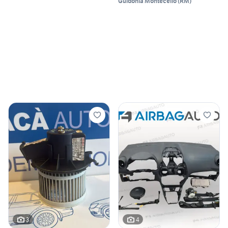
Guidonia Montecelio
(
RM
)
3
4