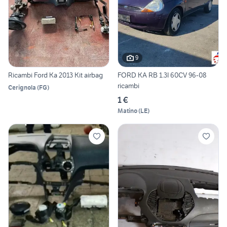
9
Ricambi Ford Ka 2013 Kit airbag
FORD KA RB 1.3I 60CV 96-08
ricambi
Cerignola
(
FG
)
1 €
Matino
(
LE
)