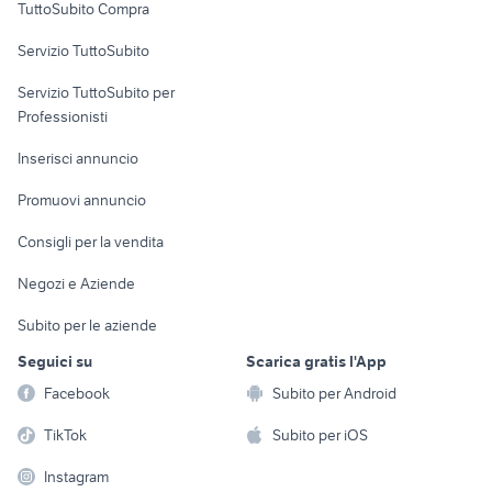
TuttoSubito Compra
commerciali
Servizio TuttoSubito
elettronica
per la casa e la
sports e hobby
Servizio TuttoSubito per
persona
Informatica
Animali
Professionisti
Arredamento e
Console e
Accessori per
Casalinghi
Inserisci annuncio
Videogiochi
animali
Elettrodomestici
Promuovi annuncio
Audio/Video
Musica e Film
Giardino e Fai da te
Consigli per la vendita
Fotografia
Libri e Riviste
Abbigliamento e
Negozi e Aziende
Telefonia
Strumenti Musicali
Accessori
Subito per le aziende
Sports
Tutto per i bambini
Seguici su
Scarica gratis l'App
Biciclette
Facebook
Subito per Android
Collezionismo
TikTok
Subito per iOS
Instagram