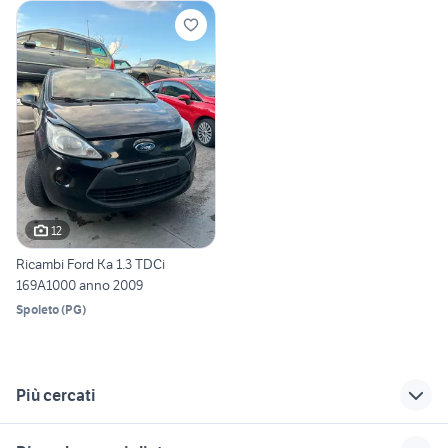
12
Ricambi Ford Ka 1.3 TDCi
169A1000 anno 2009
Spoleto
(
PG
)
Più cercati
Correlati
Richerche simili
Suggerimenti