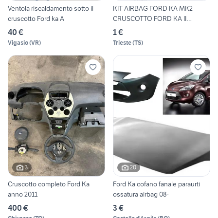
Ventola riscaldamento sotto il
KIT AIRBAG FORD KA MK2
cruscotto Ford ka A
CRUSCOTTO FORD KA II
AIRBAG
40 €
1 €
Vigasio
(
VR
)
Trieste
(
TS
)
3
20
Cruscotto completo Ford Ka
Ford Ka cofano fanale paraurti
anno 2011
ossatura airbag 08-
400 €
3 €