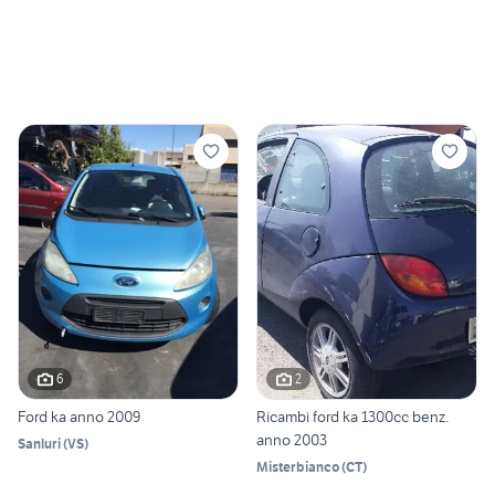
6
2
Ford ka anno 2009
Ricambi ford ka 1300cc benz.
anno 2003
Sanluri
(
VS
)
Misterbianco
(
CT
)