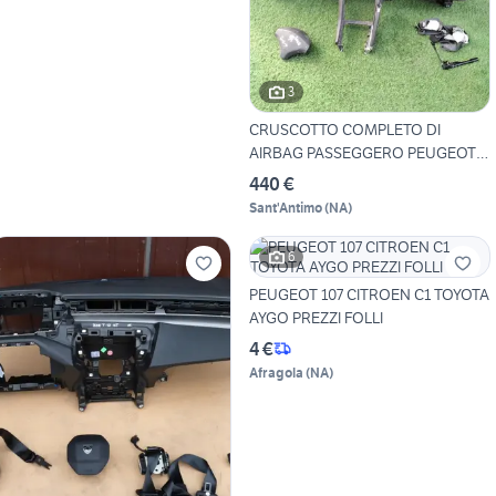
3
CRUSCOTTO COMPLETO DI
AIRBAG PASSEGGERO PEUGEOT
30
440 €
Sant'Antimo
(
NA
)
6
PEUGEOT 107 CITROEN C1 TOYOTA
AYGO PREZZI FOLLI
4 €
Afragola
(
NA
)