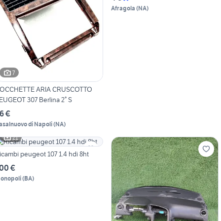
Afragola
(
NA
)
7
OCCHETTE ARIA CRUSCOTTO
EUGEOT 307 Berlina 2° S
6 €
asalnuovo di Napoli
(
NA
)
21
icambi peugeot 107 1.4 hdi 8ht
00 €
onopoli
(
BA
)