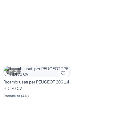
20
Ricambi usati per PEUGEOT 206 1.4
HDI 70 CV
Ravanusa
(
AG
)