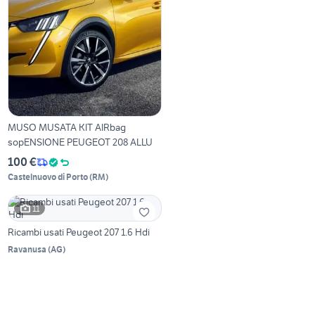
MUSO MUSATA KIT AIRbag
sopENSIONE PEUGEOT 208 ALLU
100 €
Castelnuovo di Porto
(
RM
)
11
Ricambi usati Peugeot 207 1.6 Hdi
Ravanusa
(
AG
)