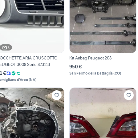
3
OCCHETTE ARIA CRUSCOTTO
Kit Airbag Peugeot 208
EUGEOT 3008 Serie 823113
950 €
1 €
San Fermo della Battaglia
(
CO
)
omigliano d'Arco
(
NA
)