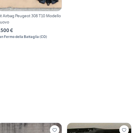
it Airbag Peugeot 308 T10 Modello
uovo
.500 €
an Fermo della Battaglia
(
CO
)