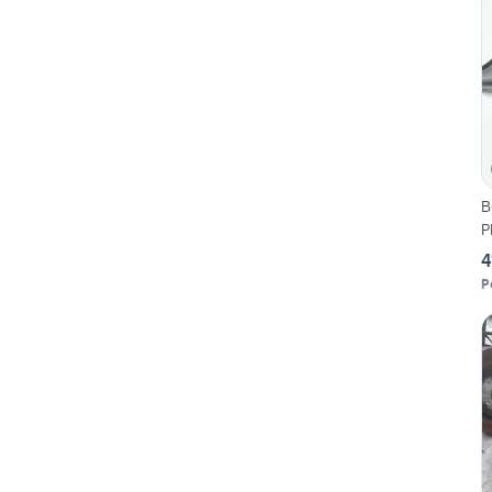
B
P
4
P