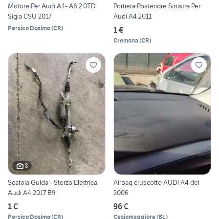
Motore Per Audi A4- A6 2.0TD
Portiera Posteriore Sinistra Per
Sigla CSU 2017
Audi A4 2011
Persico Dosimo
(
CR
)
1 €
Cremona
(
CR
)
8
Scatola Guida - Sterzo Elettrica
Airbag cruscotto AUDI A4 del
Audi A4 2017 B9
2006
1 €
96 €
Persico Dosimo
(
CR
)
Cesiomaggiore
(
BL
)