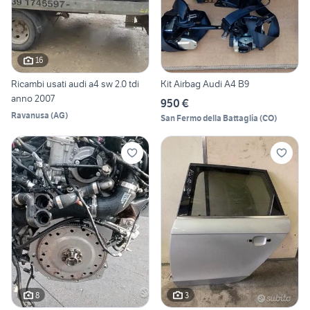
16
Ricambi usati audi a4 sw 2.0 tdi
Kit Airbag Audi A4 B9
anno 2007
950 €
Ravanusa
(
AG
)
San Fermo della Battaglia
(
CO
)
8
3