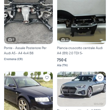
9
13
Ponte - Assale Posteriore Per
Plancia cruscotto centrale Audi
Audi A5 - A4 4x4 B8
A4 (B9) 2.0 TDI S-
Cremona
(
CR
)
750 €
Ala
(
TN
)