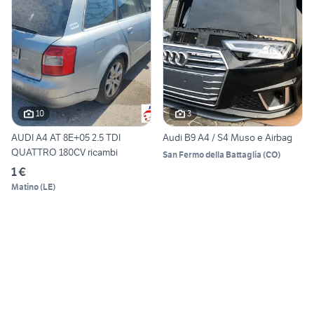
10
3
AUDI A4 AT 8E+05 2.5 TDI
Audi B9 A4 / S4 Muso e Airbag
QUATTRO 180CV ricambi
San Fermo della Battaglia
(
CO
)
1 €
Matino
(
LE
)