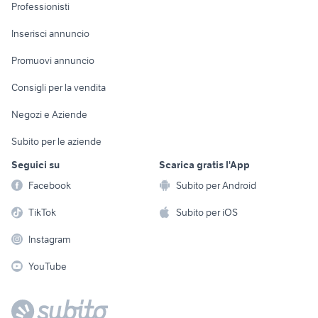
Informatica
Animali
Professionisti
Arredamento e
Console e
Accessori per
Casalinghi
Inserisci annuncio
Videogiochi
animali
Elettrodomestici
Promuovi annuncio
Audio/Video
Musica e Film
Giardino e Fai da te
Consigli per la vendita
Fotografia
Libri e Riviste
Abbigliamento e
Negozi e Aziende
Telefonia
Strumenti Musicali
Accessori
Subito per le aziende
Sports
Tutto per i bambini
Seguici su
Scarica gratis l'App
Biciclette
Facebook
Subito per Android
Collezionismo
TikTok
Subito per iOS
Instagram
YouTube