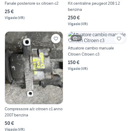
Fanale posteriore sx citroen c2
Kit centraline peugeot 208 1.2
benzina
25 €
250 €
Vigasio
(
VR
)
Vigasio
(
VR
)
2
Attuatore cambio manuale
Citroen Citroen c3
150 €
Vigasio
(
VR
)
Compressore a/c citroen c1 anno
2007 benzina
50 €
Vigasio
(
VR
)