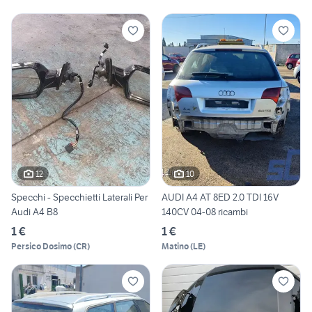
12
10
Specchi - Specchietti Laterali Per
AUDI A4 AT 8ED 2.0 TDI 16V
Audi A4 B8
140CV 04-08 ricambi
1 €
1 €
Persico Dosimo
(
CR
)
Matino
(
LE
)