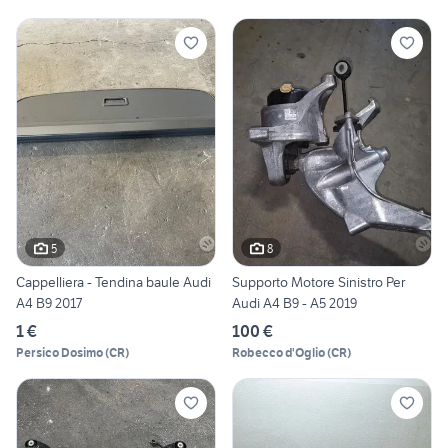
5
8
Cappelliera - Tendina baule Audi
Supporto Motore Sinistro Per
A4 B9 2017
Audi A4 B9 - A5 2019
1 €
100 €
Persico Dosimo
(
CR
)
Robecco d'Oglio
(
CR
)