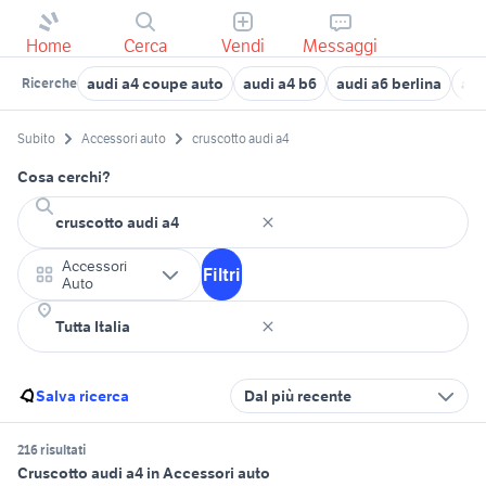
Home
Cerca
Vendi
Messaggi
audi a4 coupe auto
audi a4 b6
audi a6 berlina
aud
Ricerche
Subito
Accessori auto
cruscotto audi a4
Cosa cerchi?
Accessori
Filtri
Auto
Salva ricerca
Dal più recente
216 risultati
Cruscotto audi a4 in Accessori auto