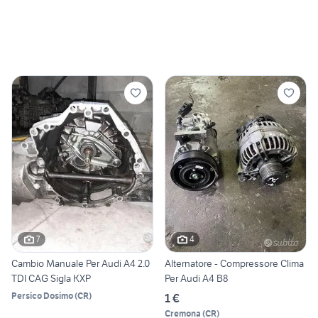
7
4
Cambio Manuale Per Audi A4 2.0
Alternatore - Compressore Clima
TDI CAG Sigla KXP
Per Audi A4 B8
Persico Dosimo
(
CR
)
1 €
Cremona
(
CR
)