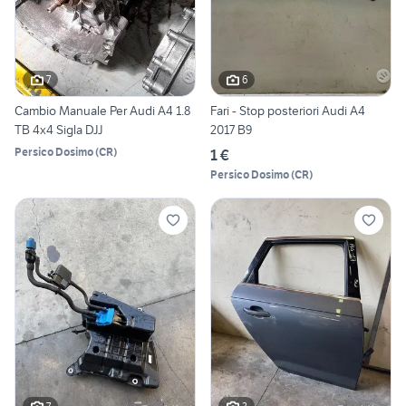
7
6
Cambio Manuale Per Audi A4 1.8
Fari - Stop posteriori Audi A4
TB 4x4 Sigla DJJ
2017 B9
Persico Dosimo
(
CR
)
1 €
Persico Dosimo
(
CR
)