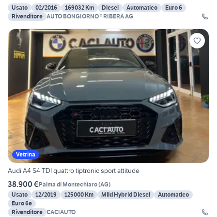
Usato
02/2016
169032 Km
Diesel
Automatico
Euro 6
Rivenditore
AUTO BONGIORNO ® RIBERA AG
Vetrina
Audi A4 S4 TDI quattro tiptronic sport attitude
38.900 €
Palma di Montechiaro
(
AG
)
Usato
12/2019
125000 Km
Mild Hybrid Diesel
Automatico
Euro 6e
Rivenditore
CACIAUTO