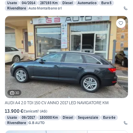
Usato
04/2014
287193 Km
Diesel
Automatico
Euro 5
Rivenditore
Auto Montalbano srl
30
AUDI A4 2.0 TDI 150 CV ANNO 2017 LED NAVIGATORE KM
13.900 €
Canicatti'
(
AG
)
Usato
09/2017
180000 Km
Diesel
Sequenziale
Euro 6e
Rivenditore
G.B AUTO