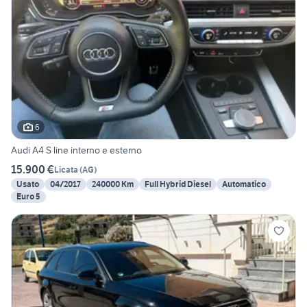
6
Audi A4 S line interno e esterno
15.900 €
Licata
(
AG
)
Usato
04/2017
240000 Km
Full Hybrid Diesel
Automatico
Euro 5