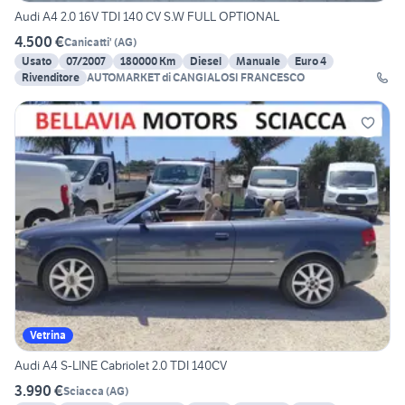
Audi A4 2.0 16V TDI 140 CV S.W FULL OPTIONAL
4.500 €
Canicatti'
(
AG
)
Usato
07/2007
180000 Km
Diesel
Manuale
Euro 4
Rivenditore
AUTOMARKET di CANGIALOSI FRANCESCO
Vetrina
Audi A4 S-LINE Cabriolet 2.0 TDI 140CV
3.990 €
Sciacca
(
AG
)