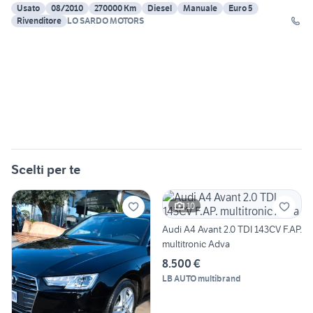
Usato
08/2010
270000 Km
Diesel
Manuale
Euro 5
Rivenditore
LO SARDO MOTORS
Scelti per te
10
Audi A4 Avant 2.0 TDI 143CV F.AP.
multitronic Adva
8.500 €
LB AUTO multibrand