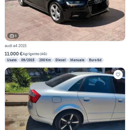
6
audi a4 2015
11.000 €
Agrigento
(
AG
)
Usato
09/2015
200 Km
Diesel
Manuale
Euro 6d