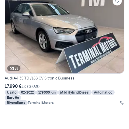
29
Audi A4 35 TDI/163 CV S tronic Business
17.990 €
Licata
(
AG
)
Usato
02/2022
179000 Km
Mild Hybrid Diesel
Automatico
Euro 6e
Rivenditore
Terminal Motors