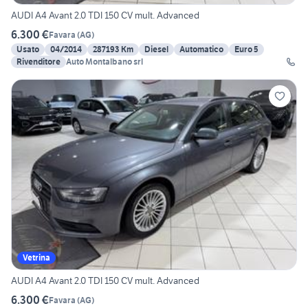
AUDI A4 Avant 2.0 TDI 150 CV mult. Advanced
6.300 €
Favara
(
AG
)
Usato
04/2014
287193 Km
Diesel
Automatico
Euro 5
Rivenditore
Auto Montalbano srl
Vetrina
AUDI A4 Avant 2.0 TDI 150 CV mult. Advanced
6.300 €
Favara
(
AG
)