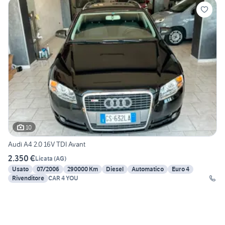
10
Audi A4 2.0 16V TDI Avant
2.350 €
Licata
(
AG
)
Usato
07/2006
290000 Km
Diesel
Automatico
Euro 4
Rivenditore
CAR 4 YOU