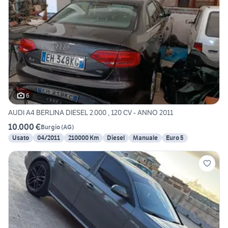
6
AUDI A4 BERLINA DIESEL 2.000 , 120 CV - ANNO 2011
10.000 €
Burgio
(
AG
)
Usato
04/2011
210000 Km
Diesel
Manuale
Euro 5