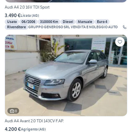
Audi A4 2.0 16V TDI Sport
3.490 €
Licata
(
AG
)
Usato
06/2006
310000 Km
Diesel
Manuale
Euro 4
Rivenditore
GRUPPO GENEROSO SRL VENDITA E NOLEGGIO AUTO
8
Audi A4 Avant 2.0 TDI 143CV F.AP.
4.200 €
Agrigento
(
AG
)