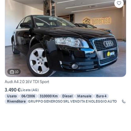
10
Audi A4 2.0 16V TDI Sport
3.490 €
Licata
(
AG
)
Usato
06/2006
310000 Km
Diesel
Manuale
Euro 4
Rivenditore
GRUPPO GENEROSO SRL VENDITA E NOLEGGIO AUTO