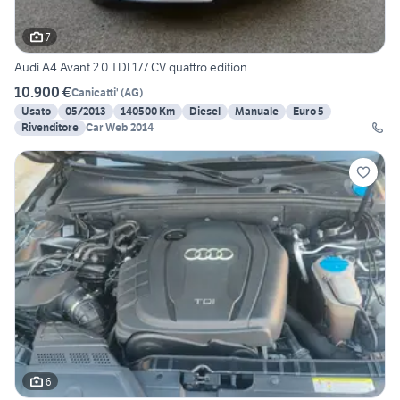
7
Audi A4 Avant 2.0 TDI 177 CV quattro edition
10.900 €
Canicatti'
(
AG
)
Usato
05/2013
140500 Km
Diesel
Manuale
Euro 5
Rivenditore
Car Web 2014
6