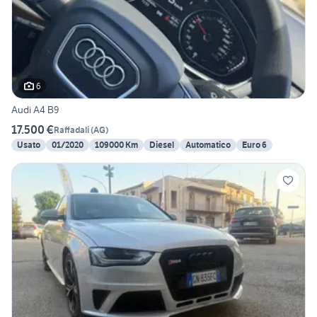
6
Audi A4 B9
17.500 €
Raffadali
(
AG
)
Usato
01/2020
109000 Km
Diesel
Automatico
Euro 6