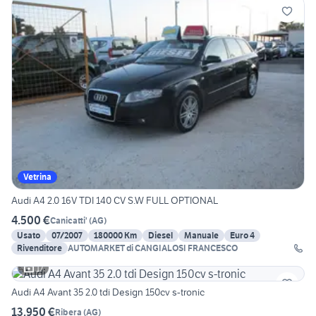
Vetrina
Audi A4 2.0 16V TDI 140 CV S.W FULL OPTIONAL
4.500 €
Canicatti'
(
AG
)
Usato
07/2007
180000 Km
Diesel
Manuale
Euro 4
Rivenditore
AUTOMARKET di CANGIALOSI FRANCESCO
17
Audi A4 Avant 35 2.0 tdi Design 150cv s-tronic
13.950 €
Ribera
(
AG
)