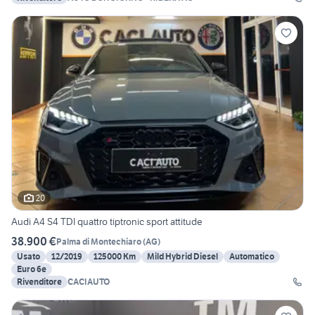
20
Audi A4 S4 TDI quattro tiptronic sport attitude
38.900 €
Palma di Montechiaro
(
AG
)
Usato
12/2019
125000 Km
Mild Hybrid Diesel
Automatico
Euro 6e
Rivenditore
CACIAUTO