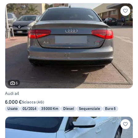
6
Audi a4
6.000 €
Sciacca
(
AG
)
Usato
01/2014
35000 Km
Diesel
Sequenziale
Euro 5