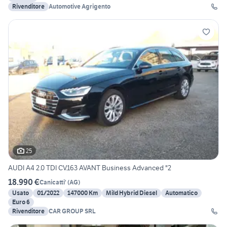
Rivenditore
Automotive Agrigento
25
AUDI A4 2.0 TDI CV.163 AVANT Business Advanced "2
18.990 €
Canicatti'
(
AG
)
Usato
01/2022
147000 Km
Mild Hybrid Diesel
Automatico
Euro 6
Rivenditore
CAR GROUP SRL