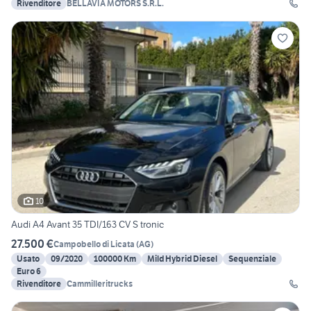
Rivenditore
BELLAVIA MOTORS S.R.L.
10
Audi A4 Avant 35 TDI/163 CV S tronic
27.500 €
Campobello di Licata
(
AG
)
Usato
09/2020
100000 Km
Mild Hybrid Diesel
Sequenziale
Euro 6
Rivenditore
Cammilleritrucks