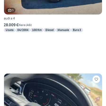
5
audi a 4
28.009 €
Naro
(
AG
)
Usato
04/2004
100 Km
Diesel
Manuale
Euro 3