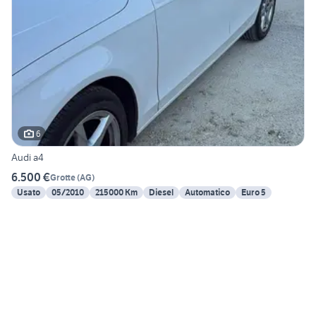
6
Audi a4
6.500 €
Grotte
(
AG
)
Usato
05/2010
215000 Km
Diesel
Automatico
Euro 5