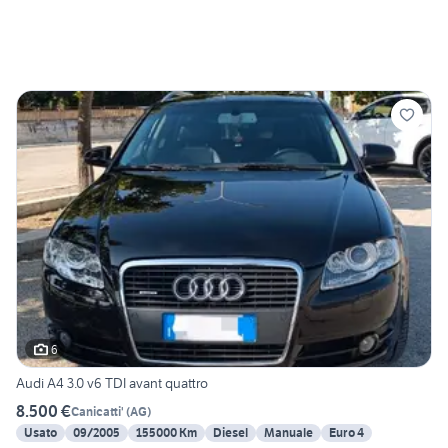
6
Audi A4 3.0 v6 TDI avant quattro
8.500 €
Canicatti'
(
AG
)
Usato
09/2005
155000 Km
Diesel
Manuale
Euro 4