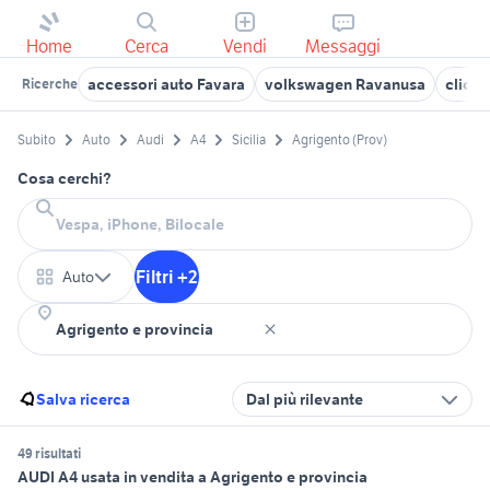
Home
Cerca
Vendi
Messaggi
accessori auto Favara
volkswagen Ravanusa
clio a
Ricerche
Subito
Auto
Audi
A4
Sicilia
Agrigento (Prov)
Cosa cerchi?
Filtri +2
Auto
Salva ricerca
Dal più rilevante
49 risultati
AUDI A4 usata in vendita a Agrigento e provincia