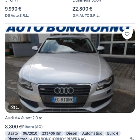
SPORT
Business Sport
9.990 €
22.800 €
DS Auto S.R.L.
DM AUTO S.R.L.
15
Audi A4 Avant 2.0 tdi
8.800 €
Ribera
(
AG
)
Usato
06/2010
233406 Km
Diesel
Automatico
Euro 4
Rivenditore
AUTO BONGIORNO ® RIBERA AG