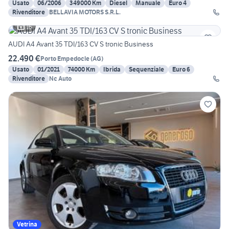
Usato
06/2006
349000 Km
Diesel
Manuale
Euro 4
Rivenditore
BELLAVIA MOTORS S.R.L.
16
AUDI A4 Avant 35 TDI/163 CV S tronic Business
22.490 €
Porto Empedocle
(
AG
)
Usato
01/2021
74000 Km
Ibrida
Sequenziale
Euro 6
Rivenditore
Nc Auto
Vetrina