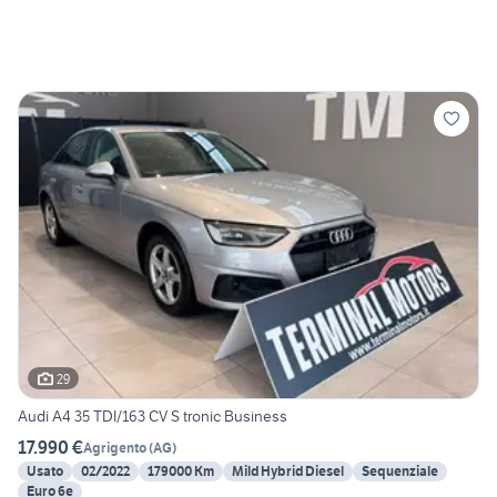
29
Audi A4 35 TDI/163 CV S tronic Business
17.990 €
Agrigento
(
AG
)
Usato
02/2022
179000 Km
Mild Hybrid Diesel
Sequenziale
Euro 6e