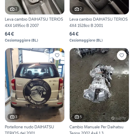
2
2
Leva cambio DAIHATSU TERIOS
Leva cambio DAIHATSU TERIOS
4X4 1495cc B 2007
4X4 1528cc B 2001
64 €
64 €
Cesiomaggiore
(
BL
)
Cesiomaggiore
(
BL
)
3
5
Portellone nudo DAIHATSU
Cambio Manuale Per Daihatsu
TERIOS del 2001
Terios 2002 4x4 1.3