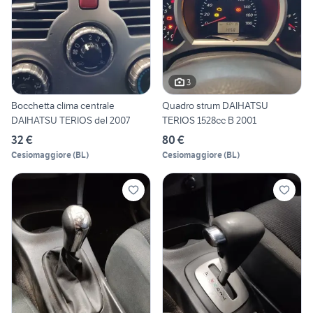
3
Bocchetta clima centrale
Quadro strum DAIHATSU
DAIHATSU TERIOS del 2007
TERIOS 1528cc B 2001
32 €
80 €
Cesiomaggiore
(
BL
)
Cesiomaggiore
(
BL
)