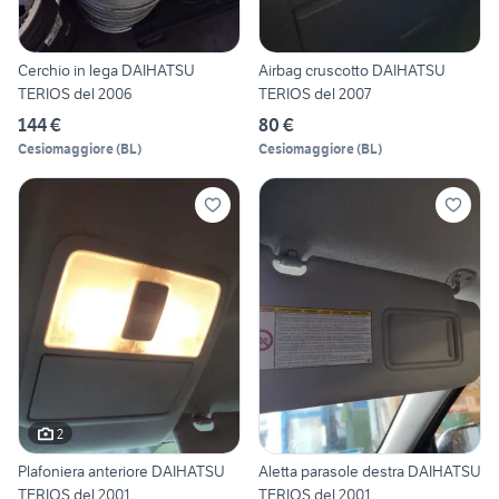
Cerchio in lega DAIHATSU
Airbag cruscotto DAIHATSU
TERIOS del 2006
TERIOS del 2007
144 €
80 €
Cesiomaggiore
(
BL
)
Cesiomaggiore
(
BL
)
2
Plafoniera anteriore DAIHATSU
Aletta parasole destra DAIHATSU
TERIOS del 2001
TERIOS del 2001