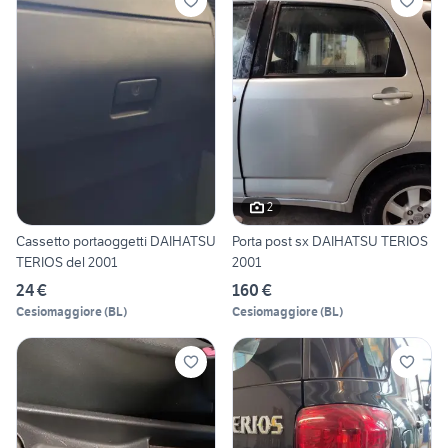
2
Cassetto portaoggetti DAIHATSU
Porta post sx DAIHATSU TERIOS
TERIOS del 2001
2001
24 €
160 €
Cesiomaggiore
(
BL
)
Cesiomaggiore
(
BL
)