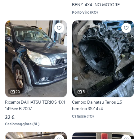
BENZ. 4X4 -NO MOTORE
Porto Viro
(
RO
)
20
5
Ricambi DAIHATSU TERIOS 4X4
Cambio Daihatsu Terios 1.5
1495cc B 2007
benzina 3SZ 4x4
Cafasse
(
TO
)
32 €
Cesiomaggiore
(
BL
)