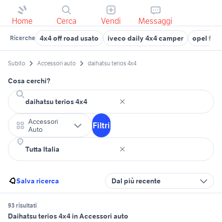
Home
Cerca
Vendi
Messaggi
4x4 off road usato
iveco daily 4x4 camper
opel fron
Ricerche
Subito
Accessori auto
daihatsu terios 4x4
Cosa cerchi?
Accessori
Filtri
Auto
Salva ricerca
Dal più recente
93 risultati
Daihatsu terios 4x4 in Accessori auto