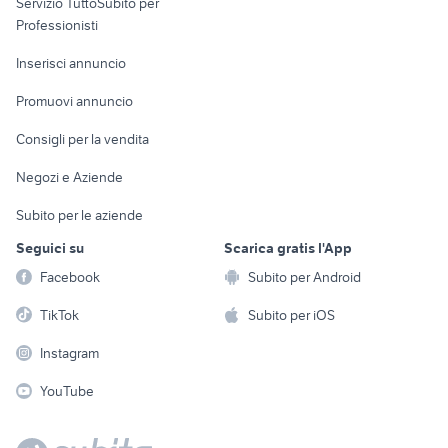
Servizio TuttoSubito per
persona
Informatica
Animali
Professionisti
Arredamento e
Console e
Accessori per
Casalinghi
Inserisci annuncio
Videogiochi
animali
Elettrodomestici
Promuovi annuncio
Audio/Video
Musica e Film
Giardino e Fai da te
Consigli per la vendita
Fotografia
Libri e Riviste
Abbigliamento e
Negozi e Aziende
Telefonia
Strumenti Musicali
Accessori
Subito per le aziende
Sports
Tutto per i bambini
Seguici su
Scarica gratis l'App
Biciclette
Facebook
Subito per Android
Collezionismo
TikTok
Subito per iOS
Instagram
YouTube