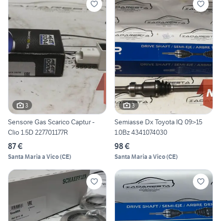
3
3
Sensore Gas Scarico Captur -
Semiasse Dx Toyota IQ 09>15
Clio 1.5D 227701177R
1.0Bz 4341074030
87 €
98 €
Santa Maria a Vico
(
CE
)
Santa Maria a Vico
(
CE
)