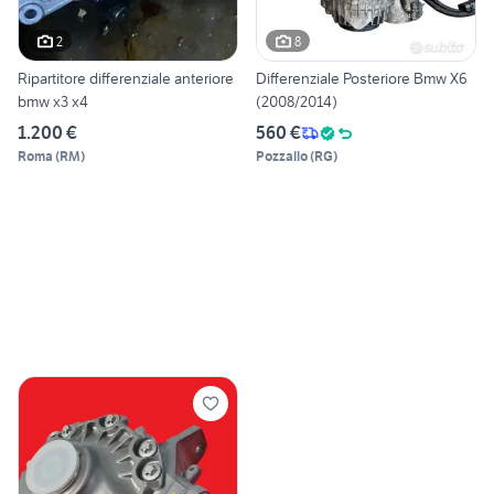
2
8
Ripartitore differenziale anteriore
Differenziale Posteriore Bmw X6
bmw x3 x4
(2008/2014)
1.200 €
560 €
Roma
(
RM
)
Pozzallo
(
RG
)