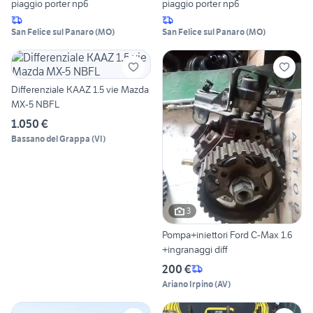
piaggio porter np6
piaggio porter np6
San Felice sul Panaro
(
MO
)
San Felice sul Panaro
(
MO
)
Differenziale KAAZ 1.5 vie Mazda
MX-5 NBFL
1.050 €
Bassano del Grappa
(
VI
)
3
Pompa+iniettori Ford C-Max 1.6
+ingranaggi diff
200 €
Ariano Irpino
(
AV
)