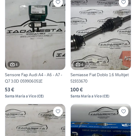
4
4
Sensore Fap Audi A4 - A6 - A7 -
Semiasse Fiat Doblo 1.6 Multijet
Q7 3.0D 059906051E
51933670
53 €
100 €
Santa Maria a Vico
(
CE
)
Santa Maria a Vico
(
CE
)