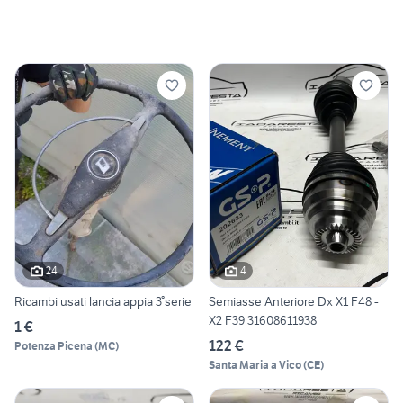
24
4
Ricambi usati lancia appia 3°serie
Semiasse Anteriore Dx X1 F48 -
X2 F39 31608611938
1 €
122 €
Potenza Picena
(
MC
)
Santa Maria a Vico
(
CE
)