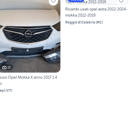
Ricambi usati opel astra 2022-2024-
mokka 2012-2019
Reggio di Calabria
(
RC
)
10
uso Opel Mokka X anno 2017 1.4
b
epi
(
VT
)