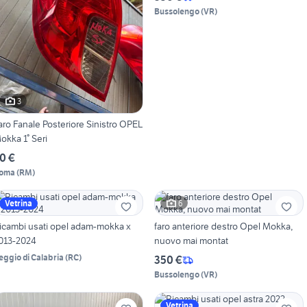
Bussolengo
(
VR
)
3
aro Fanale Posteriore Sinistro OPEL
okka 1° Seri
0 €
oma
(
RM
)
6
Vetrina
icambi usati opel adam-mokka x
faro anteriore destro Opel Mokka,
013-2024
nuovo mai montat
eggio di Calabria
(
RC
)
350 €
Bussolengo
(
VR
)
Vetrina