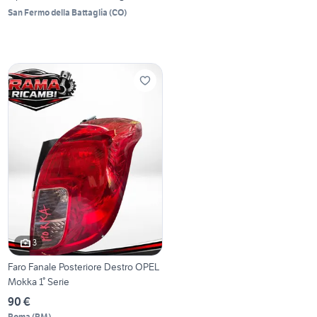
San Fermo della Battaglia
(
CO
)
3
Faro Fanale Posteriore Destro OPEL
Mokka 1° Serie
90 €
Roma
(
RM
)