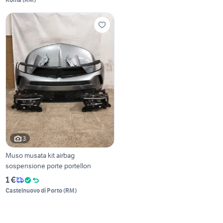
3
Muso musata kit airbag
sospensione porte portellon
1 €
Castelnuovo di Porto
(
RM
)