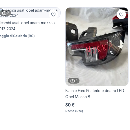
2
icambi usati opel adam-mokka x
013-2024
eggio di Calabria
(
RC
)
2
Fanale Faro Posteriore destro LED
Opel Mokka B
80 €
Roma
(
RM
)