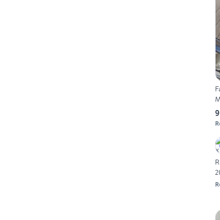
F
M
9
R
R
2
R