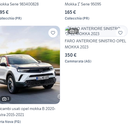
okka Serie 983400828
Mokka 1° Serie 95095
95 €
165 €
ollecchio
(
PR
)
Collecchio
(
PR
)
2
FARO ANTERIORE SINISTRO OPEL
MOKKA 2023
350 €
Cammarata
(
AG
)
3
icambi usati opel mokka B 2020-
stra 2015-2021
rta Nova
(
FG
)