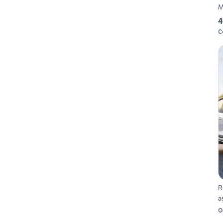
M
4
C
R
a
O