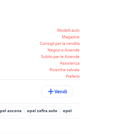
Modelli auto
Magazine
Consigli per la vendita
Negozi e Aziende
Subito per le Aziende
Assistenza
Ricerche salvate
Preferiti
Vendi
pel ascona
opel zafira auto
opel mokka cambio automatico
o