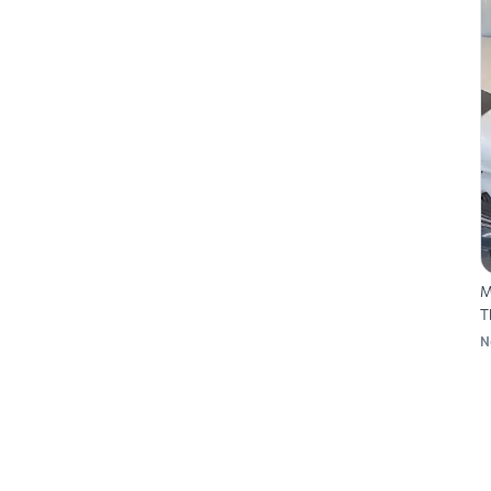
M
T
N