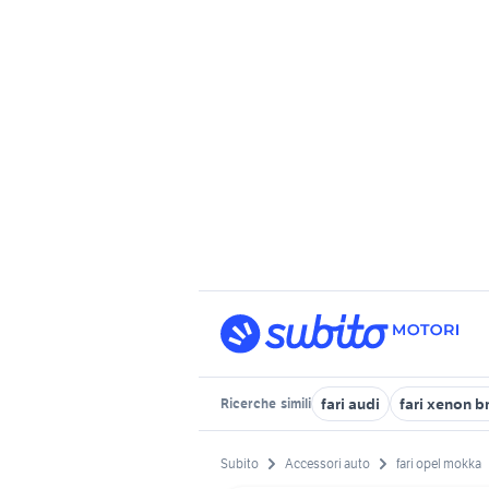
fari audi
fari xenon 
Ricerche
simili
Subito
Accessori auto
fari opel mokka