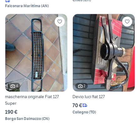
Falconara Marittima
(
AN
)
4
2
mascherina originale Fiat 127
Devio luci fiat 127
Super
70 €
190 €
Collegno
(
TO
)
Borgo San Dalmazzo
(
CN
)