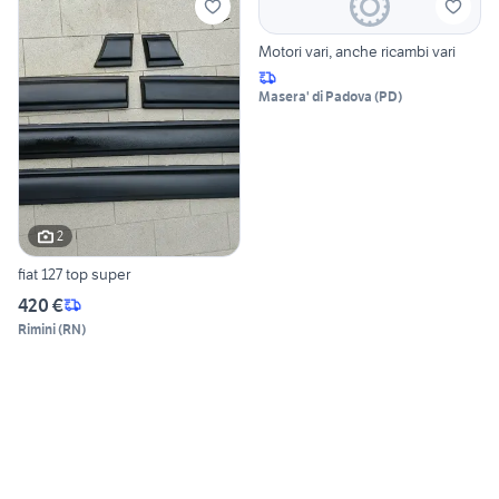
Motori vari, anche ricambi vari
Masera' di Padova
(
PD
)
2
fiat 127 top super
420 €
Rimini
(
RN
)