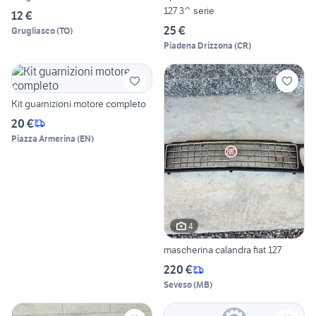
127 3^ serie
12 €
25 €
Grugliasco
(
TO
)
Piadena Drizzona
(
CR
)
Kit guarnizioni motore completo
20 €
Piazza Armerina
(
EN
)
4
mascherina calandra fiat 127
220 €
Seveso
(
MB
)