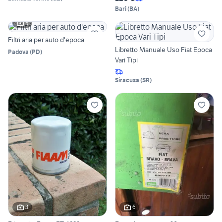
Bari
(
BA
)
5
Filtri aria per auto d'epoca
Libretto Manuale Uso Fiat Epoca
Padova
(
PD
)
Vari Tipi
Siracusa
(
SR
)
3
6