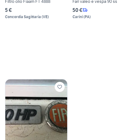
Filtro olio Fiaam FT 4888
Fari valeo e vespa 90 ss
5 €
50 €
Concordia Sagittaria
(
VE
)
Carini
(
PA
)