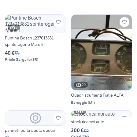
2
Puntine Bosch 1237013831
spinterogeno Marelli
40 €
Priolo Gargallo
(
SR
)
20
Quadri strumenti Fiat e ALFA
Bareggio
(
MI
)
3
stock ricambi auto
300 €
pannelli porta x auto epoca
Chieti
(
CH
)