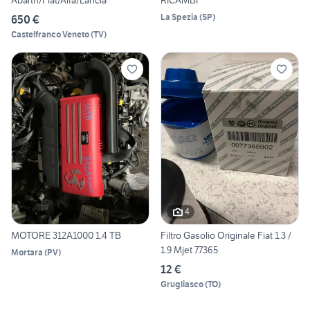
Abarth/Fiat/Alfa/Lancia
RICAMBI
La Spezia
(
SP
)
650 €
Castelfranco Veneto
(
TV
)
4
MOTORE 312A1000 1.4 TB
Filtro Gasolio Originale Fiat 1.3 /
1.9 Mjet 77365
Mortara
(
PV
)
12 €
Grugliasco
(
TO
)