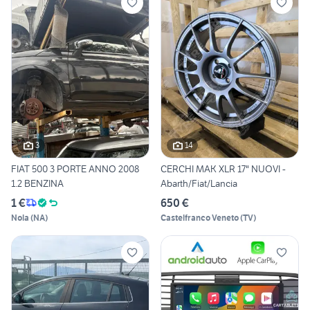
3
14
FIAT 500 3 PORTE ANNO 2008
CERCHI MAK XLR 17" NUOVI -
1.2 BENZINA
Abarth/Fiat/Lancia
1 €
650 €
Nola
(
NA
)
Castelfranco Veneto
(
TV
)