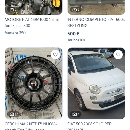
2
9
MOTORE FIAT 169A1000 1.3 mj
INTERNO COMPLETO FIAT 500s
ford ka fiat 500
RESTYLING
Mortara
(
PV
)
500 €
Torino
(
TO
)
17
4
CERCHI MAK NTT 17" NUOVI-
FIAT 500 2008 SOLO PER