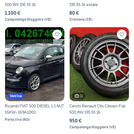
500 INV 195 55 16
195 55 16 estate
1.100 €
80 €
Campolongo Maggiore
(
VE
)
Cremona
(
CR
)
11
Vetrina
Ricambi FIAT 500 DIESEL 1.3 MJT
Cerchi Renault Clio Citroen Fiat
55KW- 169A1000
500 INV 195 55 16
Porto Viro
(
RO
)
950 €
Campolongo Maggiore
(
VE
)