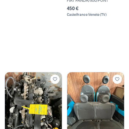
FIAT PANDA/500/PUNT
450 €
Castelfranco Veneto
(
TV
)