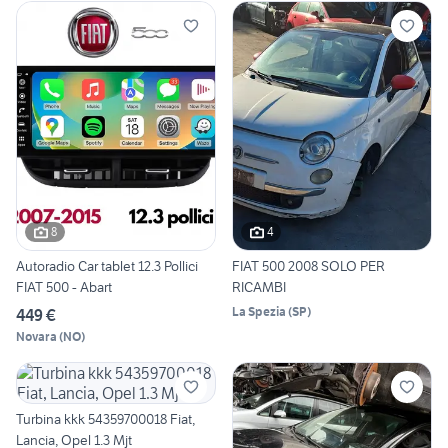
8
4
Autoradio Car tablet 12.3 Pollici
FIAT 500 2008 SOLO PER
FIAT 500 - Abart
RICAMBI
La Spezia
(
SP
)
449 €
Novara
(
NO
)
Turbina kkk 54359700018 Fiat,
Lancia, Opel 1.3 Mjt