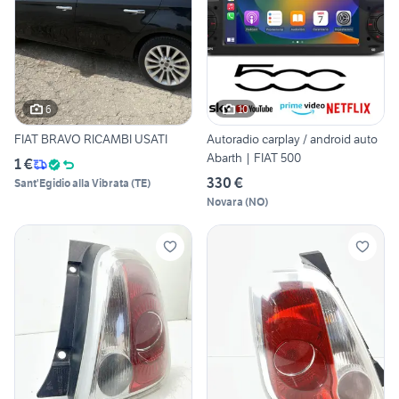
6
10
FIAT BRAVO RICAMBI USATI
Autoradio carplay / android auto
Abarth | FIAT 500
1 €
330 €
Sant'Egidio alla Vibrata
(
TE
)
Novara
(
NO
)