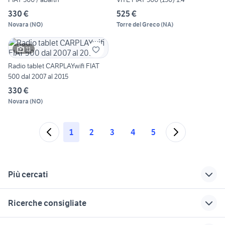
330 €
525 €
Novara
(
NO
)
Torre del Greco
(
NA
)
11
Radio tablet CARPLAYwifi FIAT
500 dal 2007 al 2015
330 €
Novara
(
NO
)
1
2
3
4
5
Più cercati
Correlati
Richerche simili
Suggerimenti
Ricerche consigliate
fiat 500 anno 2010
fiat ulysse 2008
fiat 1100 anni 50
smart usata cagliari
pick up 4x4 usati piemonte
roulotte 500 euro
fiat 500 firenze
microcar auto