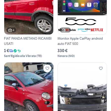
4
13
FIAT PANDA METANO RICAMBI
Monitor Apple CarPlay android
USATI
auto FIAT 500
1 €
330 €
Sant'Egidio alla Vibrata
(
TE
)
Novara
(
NO
)