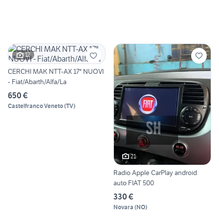
12
CERCHI MAK NTT-AX 17" NUOVI
- Fiat/Abarth/Alfa/La
650 €
Castelfranco Veneto
(
TV
)
21
Radio Apple CarPlay android
auto FIAT 500
330 €
Novara
(
NO
)