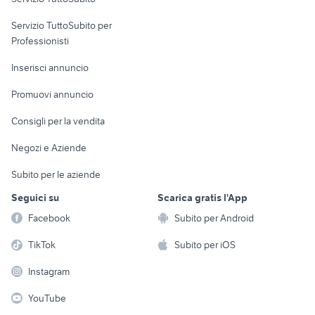
elettronica
per la casa e la
sports e hobby
Servizio TuttoSubito per
persona
Informatica
Animali
Professionisti
Arredamento e
Console e
Accessori per
Casalinghi
Inserisci annuncio
Videogiochi
animali
Elettrodomestici
Promuovi annuncio
Audio/Video
Musica e Film
Giardino e Fai da te
Consigli per la vendita
Fotografia
Libri e Riviste
Abbigliamento e
Negozi e Aziende
Telefonia
Strumenti Musicali
Accessori
Subito per le aziende
Sports
Tutto per i bambini
Seguici su
Scarica gratis l'App
Biciclette
Facebook
Subito per Android
Collezionismo
TikTok
Subito per iOS
Instagram
YouTube