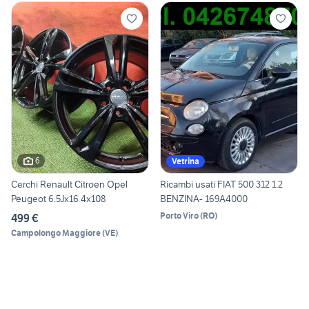
6
Vetrina
Cerchi Renault Citroen Opel
Ricambi usati FIAT 500 312 1.2
Peugeot 6.5Jx16 4x108
BENZINA- 169A4000
Porto Viro
(
RO
)
499 €
Campolongo Maggiore
(
VE
)