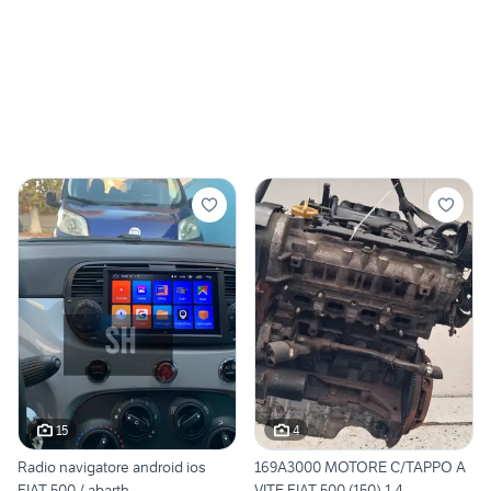
15
4
Radio navigatore android ios
169A3000 MOTORE C/TAPPO A
FIAT 500 / abarth
VITE FIAT 500 (150) 1.4