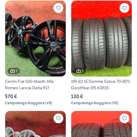
5
5
Cerchi Fiat 500 Abarth Alfa
195 60 15 Gomme Estive 70-85%
Romeo Lancia Delta R17
GoodYear 195 60R15
570 €
130 €
Campolongo Maggiore
(
VE
)
Campolongo Maggiore
(
VE
)