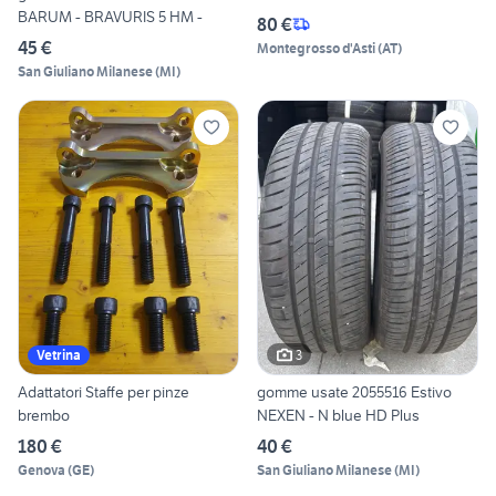
BARUM - BRAVURIS 5 HM -
80 €
45 €
Montegrosso d'Asti
(
AT
)
San Giuliano Milanese
(
MI
)
3
Vetrina
Adattatori Staffe per pinze
gomme usate 2055516 Estivo
brembo
NEXEN - N blue HD Plus
180 €
40 €
Genova
(
GE
)
San Giuliano Milanese
(
MI
)