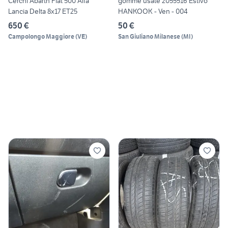
Cerchi Abarth Fiat 500 Alfa
gomme usate 2055516 Estivo
Lancia Delta 8x17 ET25
HANKOOK - Ven - 004
650 €
50 €
Campolongo Maggiore
(
VE
)
San Giuliano Milanese
(
MI
)