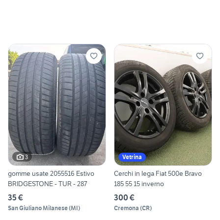
3
Vetrina
gomme usate 2055516 Estivo
Cerchi in lega Fiat 500e Bravo
BRIDGESTONE - TUR - 287
185 55 15 inverno
35 €
300 €
San Giuliano Milanese
(
MI
)
Cremona
(
CR
)