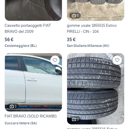
5
Cassetto portaoggetti FIAT
gomme usate 1855515 Estivo
BRAVO del 2009
PIRELLI - CIN - 104
56 €
35 €
Cesiomaggiore
(
BL
)
San Giuliano Milanese
(
MI
)
3
FIAT BRAVO (SOLO RICAMBI)
3
Cuccaro Vetere
(
SA
)