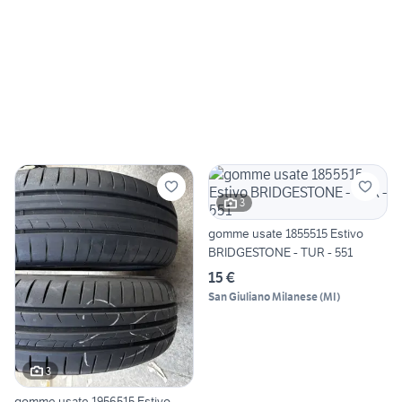
3
gomme usate 1855515 Estivo
BRIDGESTONE - TUR - 551
15 €
San Giuliano Milanese
(
MI
)
3
gomme usate 1956515 Estivo