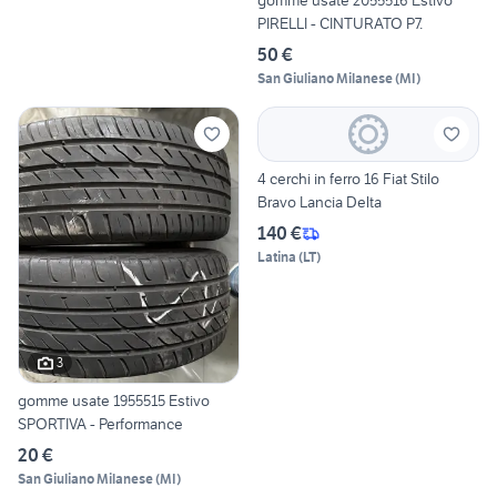
gomme usate 2055516 Estivo
PIRELLI - CINTURATO P7.
50 €
San Giuliano Milanese
(
MI
)
4 cerchi in ferro 16 Fiat Stilo
Bravo Lancia Delta
140 €
Latina
(
LT
)
3
gomme usate 1955515 Estivo
SPORTIVA - Performance
20 €
San Giuliano Milanese
(
MI
)