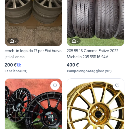
2
7
cerchi in lega da 17 per Fiat bravo
205 55 16 Gomme Estive 2022
,stilo,Lancia
Michelin 205 55R16 94V
200 €
400 €
Lanciano
(
CH
)
Campolongo Maggiore
(
VE
)