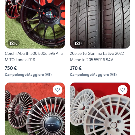
6
7
Cerchi Abarth 500 500e 595 Alfa
205 55 16 Gomme Estive 2022
MiTO Lancia R18
Michelin 205 55R16 94V
750 €
170 €
Campolongo Maggiore
(
VE
)
Campolongo Maggiore
(
VE
)