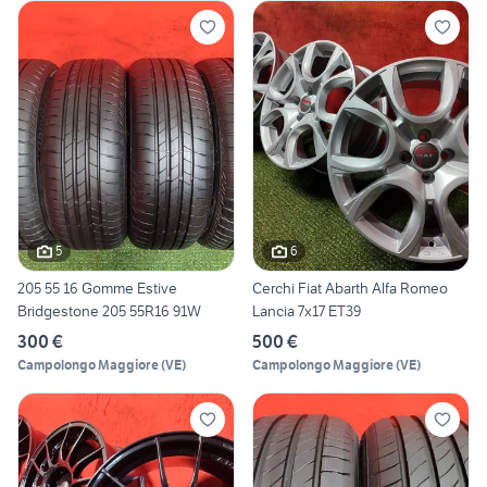
5
6
205 55 16 Gomme Estive
Cerchi Fiat Abarth Alfa Romeo
Bridgestone 205 55R16 91W
Lancia 7x17 ET39
300 €
500 €
Campolongo Maggiore
(
VE
)
Campolongo Maggiore
(
VE
)