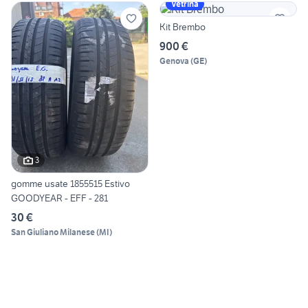
Vetrina
Kit Brembo
900 €
Genova
(
GE
)
3
gomme usate 1855515 Estivo
GOODYEAR - EFF - 281
30 €
San Giuliano Milanese
(
MI
)