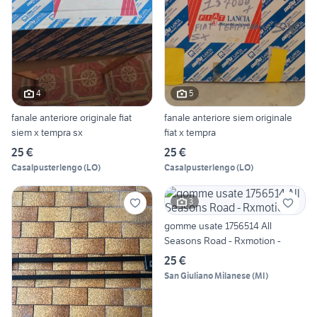
4
5
fanale anteriore originale fiat
fanale anteriore siem originale
siem x tempra sx
fiat x tempra
25 €
25 €
Casalpusterlengo
(
LO
)
Casalpusterlengo
(
LO
)
3
gomme usate 1756514 All
Seasons Road - Rxmotion -
25 €
San Giuliano Milanese
(
MI
)