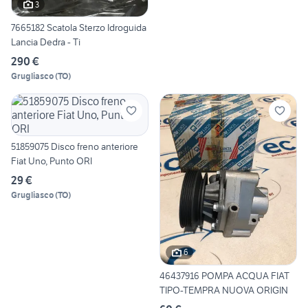
3
7665182 Scatola Sterzo Idroguida
Lancia Dedra - Ti
290 €
Grugliasco
(
TO
)
51859075 Disco freno anteriore
Fiat Uno, Punto ORI
29 €
Grugliasco
(
TO
)
6
46437916 POMPA ACQUA FIAT
TIPO-TEMPRA NUOVA ORIGIN