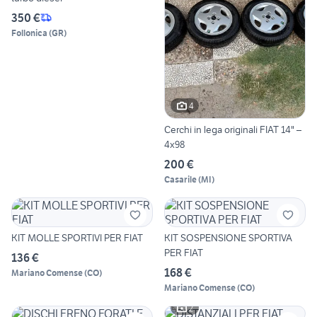
350 €
Follonica
(
GR
)
4
Cerchi in lega originali FIAT 14" –
4x98
200 €
Casarile
(
MI
)
KIT MOLLE SPORTIVI PER FIAT
KIT SOSPENSIONE SPORTIVA
PER FIAT
136 €
168 €
Mariano Comense
(
CO
)
Mariano Comense
(
CO
)
2