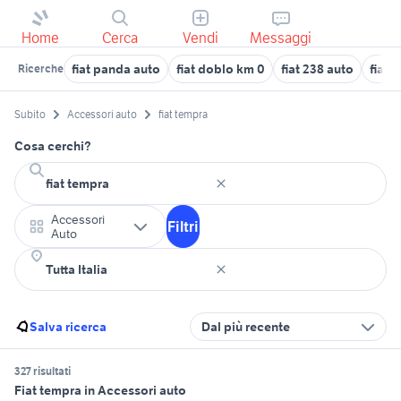
Home
Cerca
Vendi
Messaggi
fiat panda auto
fiat doblo km 0
fiat 238 auto
fiat 
Ricerche
Subito
Accessori auto
fiat tempra
Cosa cerchi?
Accessori
Filtri
Auto
Salva ricerca
Dal più recente
327 risultati
Fiat tempra in Accessori auto