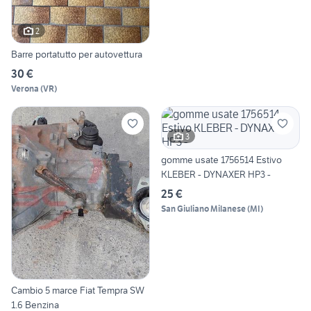
2
Barre portatutto per autovettura
30 €
Verona
(
VR
)
3
gomme usate 1756514 Estivo
KLEBER - DYNAXER HP3 -
25 €
San Giuliano Milanese
(
MI
)
Cambio 5 marce Fiat Tempra SW
1.6 Benzina