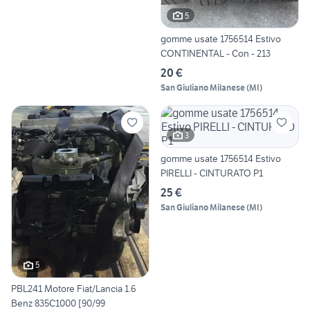
5
gomme usate 1756514 Estivo
CONTINENTAL - Con - 213
20 €
San Giuliano Milanese
(
MI
)
3
gomme usate 1756514 Estivo
PIRELLI - CINTURATO P1
25 €
San Giuliano Milanese
(
MI
)
5
PBL241 Motore Fiat/Lancia 1.6
Benz 835C1000 [90/99