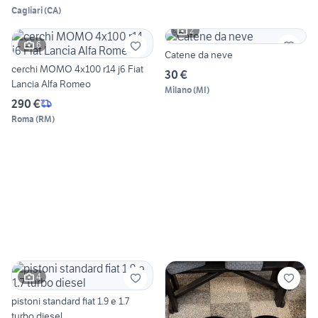
Cagliari
(
CA
)
2
6
Catene da neve
cerchi MOMO 4x100 r14 j6 Fiat
30 €
Lancia Alfa Romeo
Milano
(
MI
)
290 €
Roma
(
RM
)
4
pistoni standard fiat 1.9 e 1.7
turbo diesel