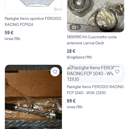
Pastiglie freno sportive FERODO
RACING FCP524
2
59 €
5890990 Kit Cuscinetto ruota
Ivrea
(
TO
)
anteriore Lancia Dedr
18 €
Grugliasco
(
TO
)
Pastiglie freno FERODO RACING
FCP 1040 - WVA 21930
69 €
Ivrea
(
TO
)