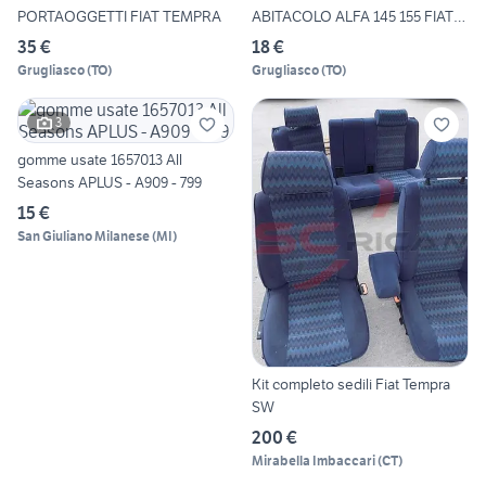
PORTAOGGETTI FIAT TEMPRA
ABITACOLO ALFA 145 155 FIAT
COU
35 €
18 €
Grugliasco
(
TO
)
Grugliasco
(
TO
)
3
gomme usate 1657013 All
Seasons APLUS - A909 - 799
15 €
San Giuliano Milanese
(
MI
)
Kit completo sedili Fiat Tempra
SW
200 €
Mirabella Imbaccari
(
CT
)