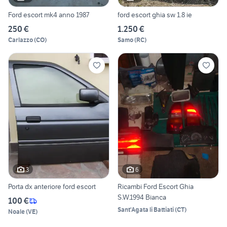
Ford escort mk4 anno 1987
ford escort ghia sw 1.8 ie
250 €
1.250 €
Carlazzo
(
CO
)
Samo
(
RC
)
3
6
Porta dx anteriore ford escort
Ricambi Ford Escort Ghia
S.W.1994 Bianca
100 €
Sant'Agata li Battiati
(
CT
)
Noale
(
VE
)