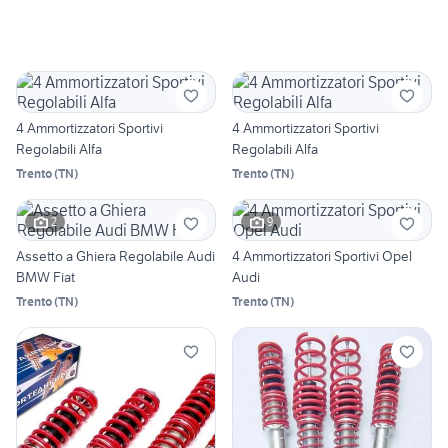
4 Ammortizzatori Sportivi
4 Ammortizzatori Sportivi
Regolabili Alfa
Regolabili Alfa
Trento
(
TN
)
Trento
(
TN
)
2
9
Assetto a Ghiera Regolabile Audi
4 Ammortizzatori Sportivi Opel
BMW Fiat
Audi
Trento
(
TN
)
Trento
(
TN
)