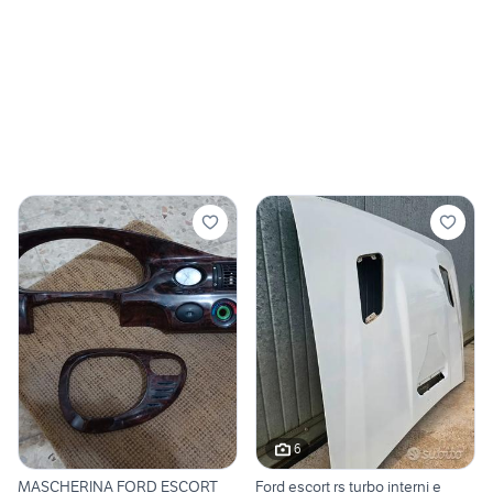
6
MASCHERINA FORD ESCORT
Ford escort rs turbo interni e