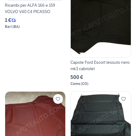
Ricambi per ALFA 166 e 159
VOLVO V40 C4 PICASSO
1 €
Bari
(
BA
)
Capote Ford Escort tessuto nero
mk3 cabriolet
500 €
Como
(
CO
)