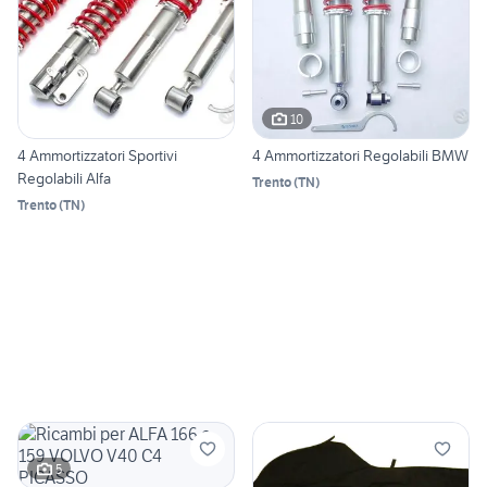
10
4 Ammortizzatori Sportivi
4 Ammortizzatori Regolabili BMW
Regolabili Alfa
Trento
(
TN
)
Trento
(
TN
)
5