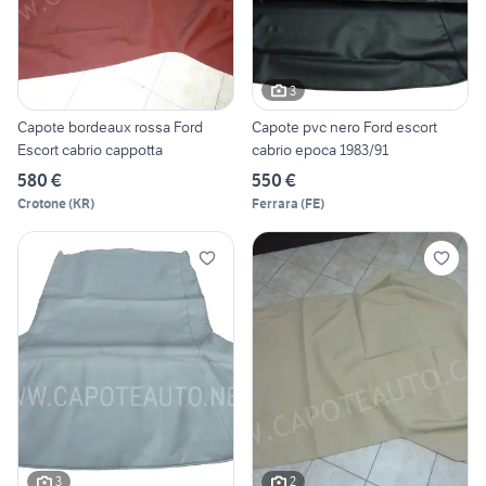
3
Capote bordeaux rossa Ford
Capote pvc nero Ford escort
Escort cabrio cappotta
cabrio epoca 1983/91
580 €
550 €
Crotone
(
KR
)
Ferrara
(
FE
)
3
2