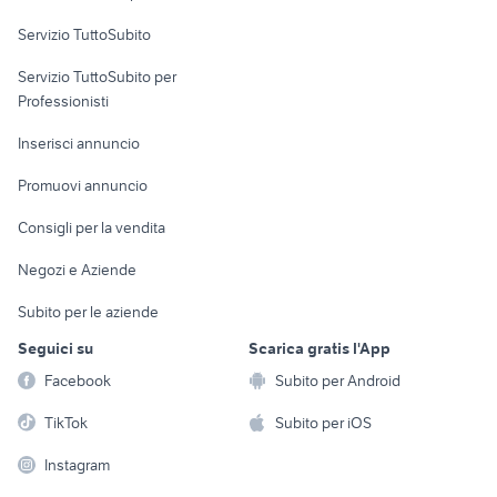
Servizio TuttoSubito
elettronica
per la casa e la
sports e hobby
Servizio TuttoSubito per
persona
Informatica
Animali
Professionisti
Arredamento e
Console e
Accessori per
Casalinghi
Inserisci annuncio
Videogiochi
animali
Elettrodomestici
Promuovi annuncio
Audio/Video
Musica e Film
Giardino e Fai da te
Consigli per la vendita
Fotografia
Libri e Riviste
Abbigliamento e
Negozi e Aziende
Telefonia
Strumenti Musicali
Accessori
Subito per le aziende
Sports
Tutto per i bambini
Seguici su
Scarica gratis l'App
Biciclette
Facebook
Subito per Android
Collezionismo
TikTok
Subito per iOS
Instagram