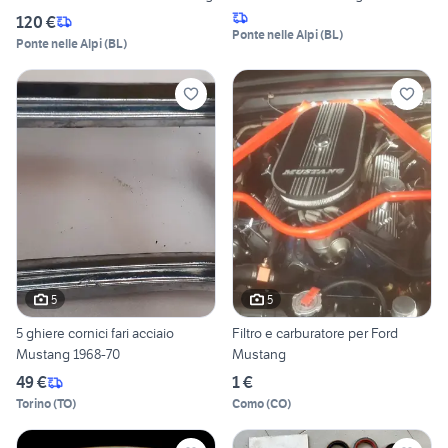
120 €
Ponte nelle Alpi
(
BL
)
Ponte nelle Alpi
(
BL
)
5
5
5 ghiere cornici fari acciaio
Filtro e carburatore per Ford
Mustang 1968-70
Mustang
49 €
1 €
Torino
(
TO
)
Como
(
CO
)