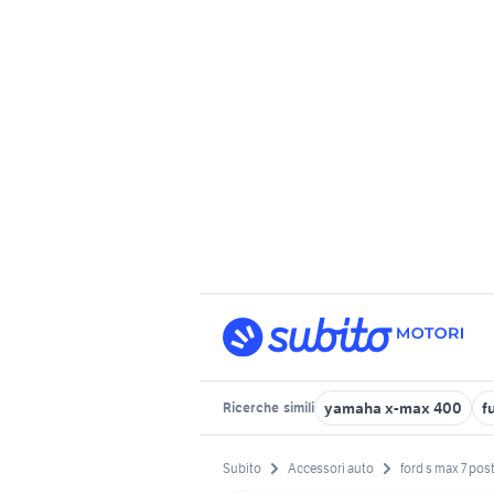
yamaha x-max 400
f
Ricerche
simili
Subito
Accessori auto
ford s max 7 post