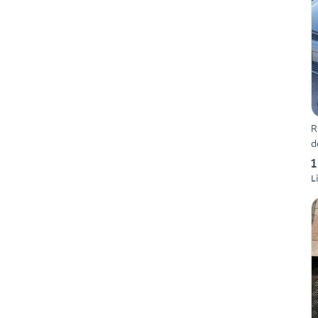
R
d
1
L