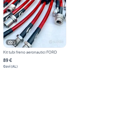
3
Kit tubi freno aeronautici FORD
89 €
Gavi
(
AL
)