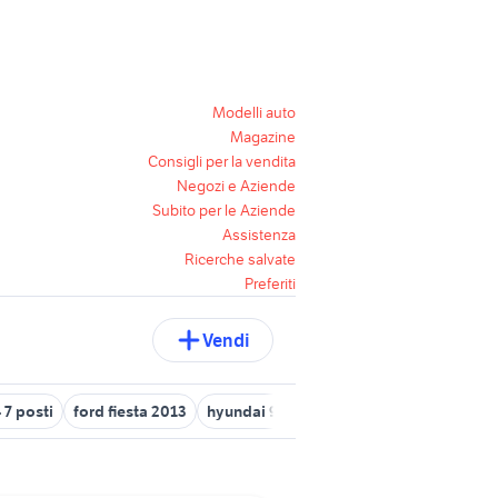
Modelli auto
Magazine
Consigli per la vendita
Negozi e Aziende
Subito per le Aziende
Assistenza
Ricerche salvate
Preferiti
Vendi
 7 posti
ford fiesta 2013
hyundai 9 posti
ford c-max 1.6 tdci 11