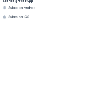
a
Scarica gratis l'App
Animali
Subito per Android
s
assiprauto
ento e
Accessori per animali
hi
Subito per iOS
Musica e Film
omestici
Libri e Riviste
e Fai da te
Strumenti Musicali
amento e
ri
Sports
 i bambini
Biciclette
Collezionismo