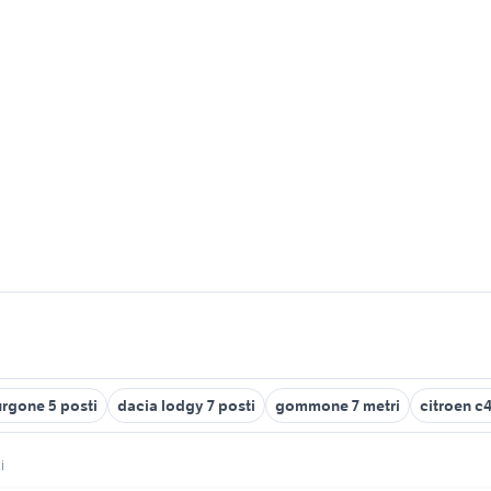
urgone 5 posti
dacia lodgy 7 posti
gommone 7 metri
citroen c4
i