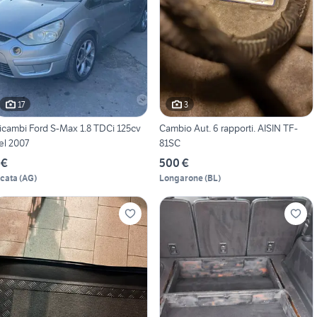
17
3
icambi Ford S-Max 1.8 TDCi 125cv
Cambio Aut. 6 rapporti. AISIN TF-
el 2007
81SC
 €
500 €
icata
(
AG
)
Longarone
(
BL
)