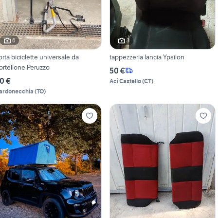
6
3
orta biciclette universale da
tappezzeria lancia Ypsilon
ortellone Peruzzo
50 €
0 €
Aci Castello
(
CT
)
ardonecchia
(
TO
)