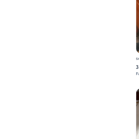
s
3
F