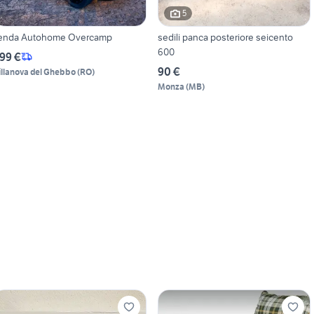
5
enda Autohome Overcamp
sedili panca posteriore seicento
600
99 €
90 €
illanova del Ghebbo
(
RO
)
Monza
(
MB
)