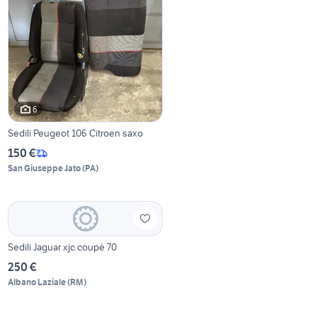
6
Sedili Peugeot 106 Citroen saxo
150 €
San Giuseppe Jato
(
PA
)
Sedili Jaguar xjc coupé 70
250 €
Albano Laziale
(
RM
)