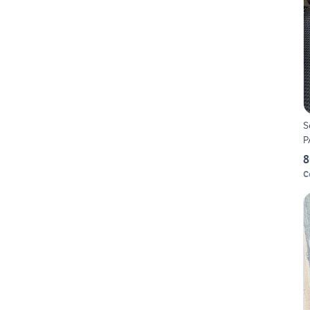
S
P
8
C