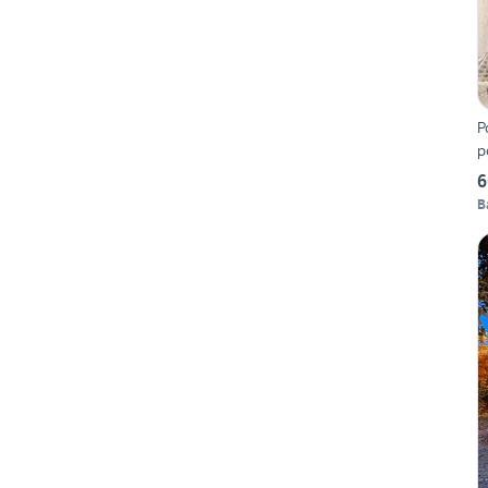
P
p
6
B