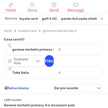
Home
Cerca
Vendi
Messaggi
toyota rav4
golf 4 r32
panda 4x4 usata chieti
bone
Ricerche
Subito
Accessori auto
gomme michelin primacy 4
Cosa cerchi?
Accessori
Filtri
Auto
Salva ricerca
Dal più recente
1.099 risultati
Gomme michelin primacy 4 in Accessori auto