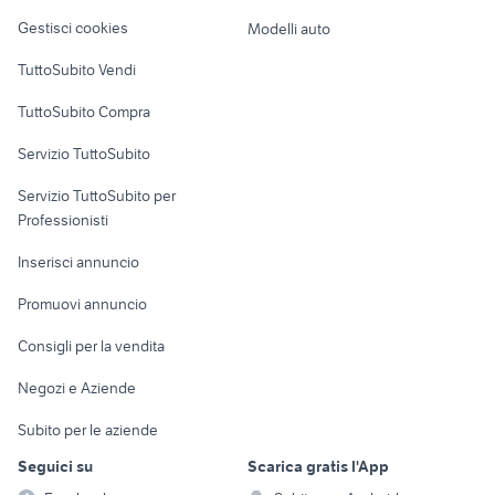
Veicoli commerciali
altro
Gestisci cookies
Modelli auto
Case vacanza
TuttoSubito Vendi
Uffici e Locali
TuttoSubito Compra
commerciali
Servizio TuttoSubito
elettronica
per la casa e la
sports e hobby
Servizio TuttoSubito per
persona
Informatica
Animali
Professionisti
Arredamento e
Console e
Accessori per
Casalinghi
Inserisci annuncio
Videogiochi
animali
Elettrodomestici
Promuovi annuncio
Audio/Video
Musica e Film
Giardino e Fai da te
Consigli per la vendita
Fotografia
Libri e Riviste
Abbigliamento e
Negozi e Aziende
Telefonia
Strumenti Musicali
Accessori
Subito per le aziende
Sports
Tutto per i bambini
Seguici su
Scarica gratis l'App
Biciclette