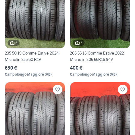
6
5
235 50 19 Gomme Estive 2024
205 55 16 Gomme Estive 2022
Michelin 235 50 R19
Michelin 205 55R16 94V
650 €
400 €
Campolongo Maggiore
(
VE
)
Campolongo Maggiore
(
VE
)