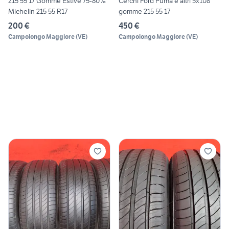
215 55 17 Gomme Estive 75-80%
Cerchi Ford Puma e altri 5x108
Michelin 215 55 R17
gomme 215 55 17
200 €
450 €
Campolongo Maggiore
(
VE
)
Campolongo Maggiore
(
VE
)