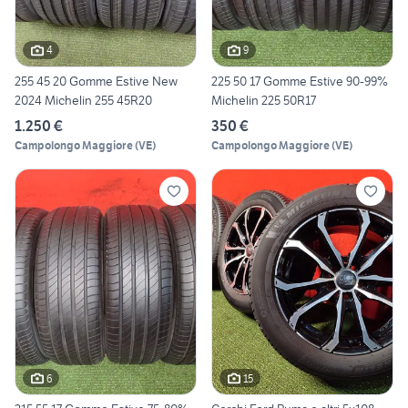
4
9
255 45 20 Gomme Estive New
225 50 17 Gomme Estive 90-99%
2024 Michelin 255 45R20
Michelin 225 50R17
1.250 €
350 €
Campolongo Maggiore
(
VE
)
Campolongo Maggiore
(
VE
)
6
15