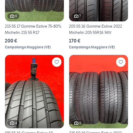
6
7
215 55 17 Gomme Estive 75-80%
205 55 16 Gomme Estive 2022
Michelin 215 55 R17
Michelin 205 55R16 94V
200 €
170 €
Campolongo Maggiore
(
VE
)
Campolongo Maggiore
(
VE
)
4
5