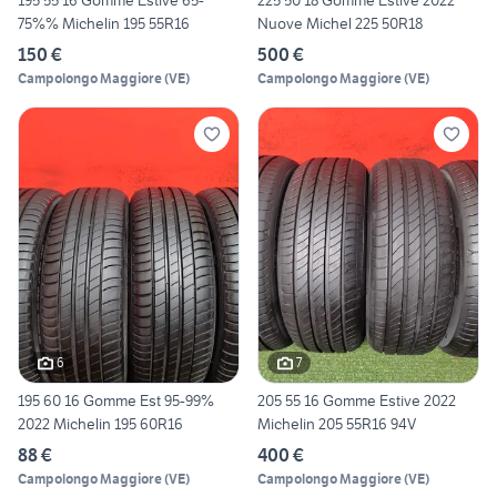
195 55 16 Gomme Estive 65-
225 50 18 Gomme Estive 2022
75%% Michelin 195 55R16
Nuove Michel 225 50R18
150 €
500 €
Campolongo Maggiore
(
VE
)
Campolongo Maggiore
(
VE
)
6
7
195 60 16 Gomme Est 95-99%
205 55 16 Gomme Estive 2022
2022 Michelin 195 60R16
Michelin 205 55R16 94V
88 €
400 €
Campolongo Maggiore
(
VE
)
Campolongo Maggiore
(
VE
)