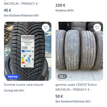
MICHELIN - PRIMACY 4 -
200 €
45 €
Modena
(
MO
)
San Giuliano Milanese
(
MI
)
5
Vetrina
Gomme nuove varie misure
gomme usate 2156517 Estivo
MICHELIN - PRIMACY 4 -
Canegrate
(
MI
)
50 €
San Giuliano Milanese
(
MI
)