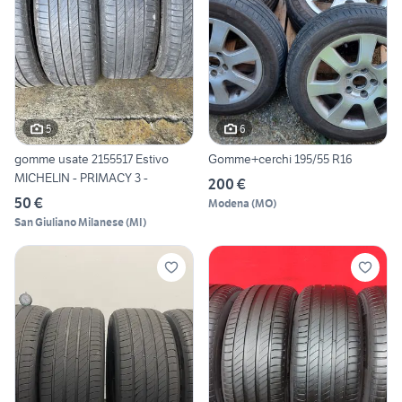
5
6
gomme usate 2155517 Estivo
Gomme+cerchi 195/55 R16
MICHELIN - PRIMACY 3 -
200 €
50 €
Modena
(
MO
)
San Giuliano Milanese
(
MI
)