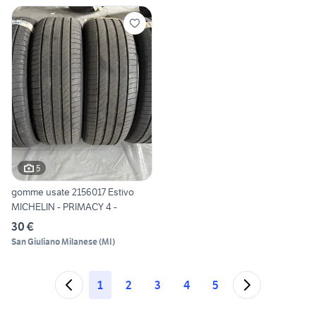
5
gomme usate 2156017 Estivo
MICHELIN - PRIMACY 4 -
30 €
San Giuliano Milanese
(
MI
)
1
2
3
4
5