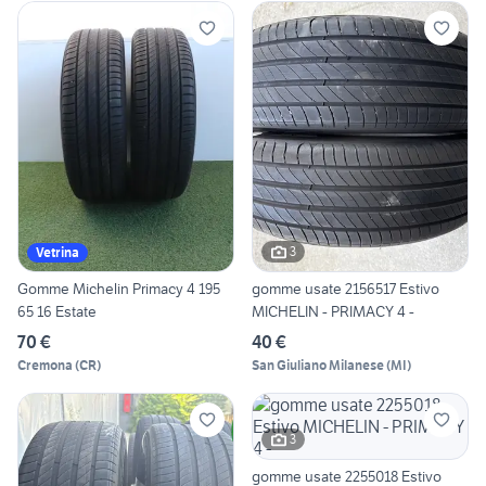
3
Vetrina
Gomme Michelin Primacy 4 195
gomme usate 2156517 Estivo
65 16 Estate
MICHELIN - PRIMACY 4 -
70 €
40 €
Cremona
(
CR
)
San Giuliano Milanese
(
MI
)
3
gomme usate 2255018 Estivo