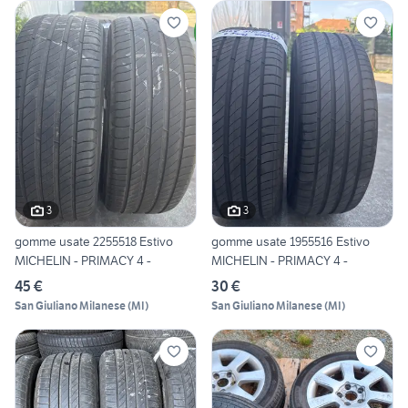
3
3
gomme usate 2255518 Estivo
gomme usate 1955516 Estivo
MICHELIN - PRIMACY 4 -
MICHELIN - PRIMACY 4 -
45 €
30 €
San Giuliano Milanese
(
MI
)
San Giuliano Milanese
(
MI
)