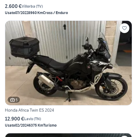
2.600 €
Villorba
(
TV
)
Usato
07/2022
8960 Km
Cross / Enduro
5
Honda Africa Twin ES 2024
12.900 €
Lavis
(
TN
)
Usato
02/2024
6375 Km
Turismo