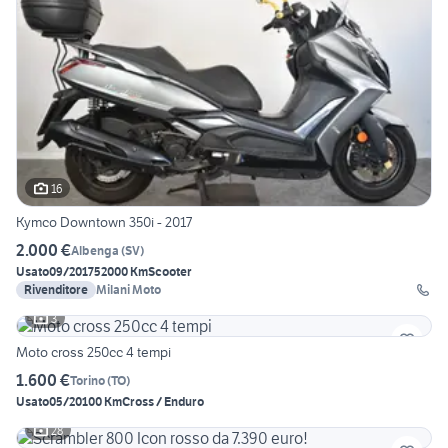
16
Kymco Downtown 350i - 2017
2.000 €
Albenga
(
SV
)
Usato
09/2017
52000 Km
Scooter
Rivenditore
Milani Moto
3
Moto cross 250cc 4 tempi
1.600 €
Torino
(
TO
)
Usato
05/2010
0 Km
Cross / Enduro
28