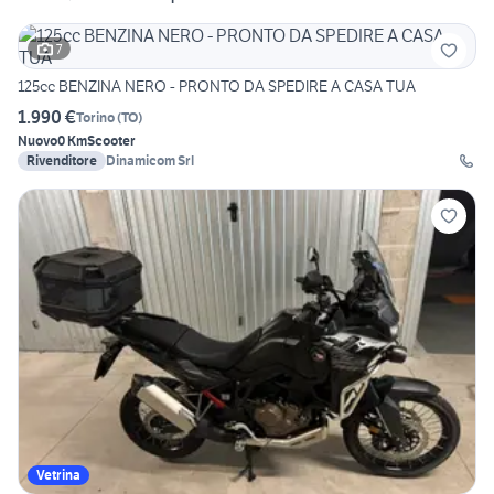
7
125cc BENZINA NERO - PRONTO DA SPEDIRE A CASA TUA
1.990 €
Torino
(
TO
)
Nuovo
0 Km
Scooter
Rivenditore
Dinamicom Srl
Vetrina