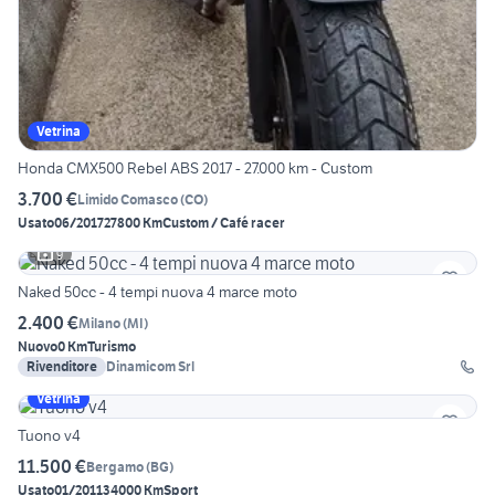
Vetrina
Honda CMX500 Rebel ABS 2017 - 27.000 km - Custom
3.700 €
Limido Comasco
(
CO
)
Usato
06/2017
27800 Km
Custom / Café racer
9
Naked 50cc - 4 tempi nuova 4 marce moto
2.400 €
Milano
(
MI
)
Nuovo
0 Km
Turismo
Rivenditore
Dinamicom Srl
Vetrina
Tuono v4
11.500 €
Bergamo
(
BG
)
Usato
01/2011
34000 Km
Sport