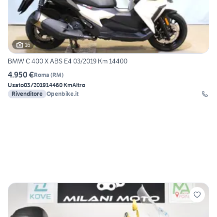
16
BMW C 400 X ABS E4 03/2019 Km 14400
4.950 €
Roma
(
RM
)
Usato
03/2019
14460 Km
Altro
Rivenditore
Openbike.it