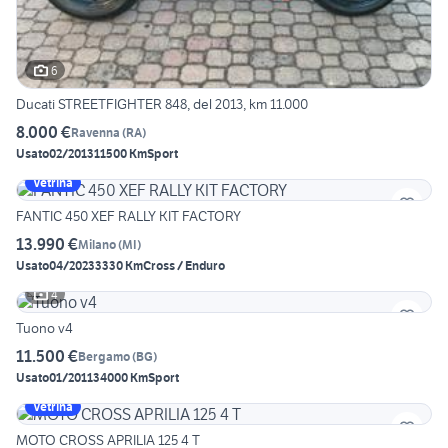
6
Ducati STREETFIGHTER 848, del 2013, km 11.000
8.000 €
Ravenna
(
RA
)
Usato
02/2013
11500 Km
Sport
Vetrina
FANTIC 450 XEF RALLY KIT FACTORY
13.990 €
Milano
(
MI
)
Usato
04/2023
3330 Km
Cross / Enduro
4
Tuono v4
11.500 €
Bergamo
(
BG
)
Usato
01/2011
34000 Km
Sport
Vetrina
MOTO CROSS APRILIA 125 4 T