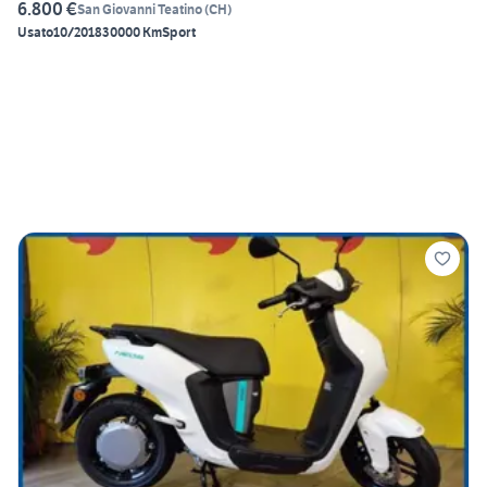
6.800 €
San Giovanni Teatino
(
CH
)
Usato
10/2018
30000 Km
Sport