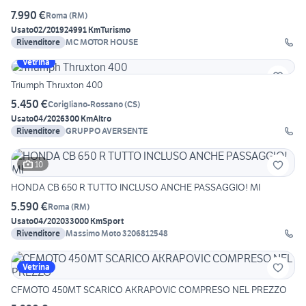
7.990 €
Roma
(
RM
)
Usato
02/2019
24991 Km
Turismo
Rivenditore
MC MOTOR HOUSE
Vetrina
Triumph Thruxton 400
5.450 €
Corigliano-Rossano
(
CS
)
Usato
04/2026
300 Km
Altro
Rivenditore
GRUPPO AVERSENTE
10
HONDA CB 650 R TUTTO INCLUSO ANCHE PASSAGGIO! MI
5.590 €
Roma
(
RM
)
Usato
04/2020
33000 Km
Sport
Rivenditore
Massimo Moto 3206812548
Vetrina
CFMOTO 450MT SCARICO AKRAPOVIC COMPRESO NEL PREZZO