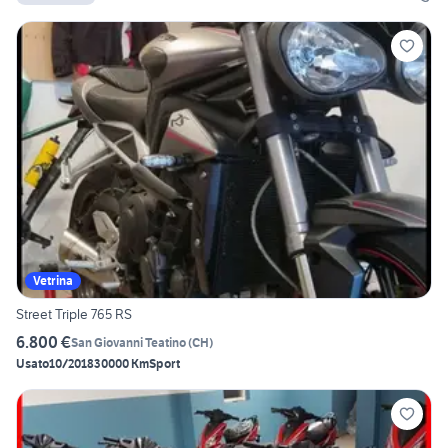
Vetrina
Street Triple 765 RS
6.800 €
San Giovanni Teatino
(
CH
)
Usato
10/2018
30000 Km
Sport