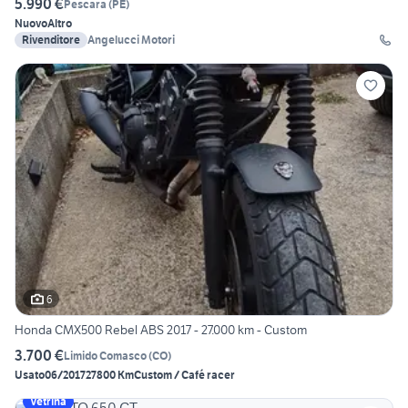
5.990 €
Pescara
(
PE
)
Nuovo
Altro
Rivenditore
Angelucci Motori
6
Honda CMX500 Rebel ABS 2017 - 27.000 km - Custom
3.700 €
Limido Comasco
(
CO
)
Usato
06/2017
27800 Km
Custom / Café racer
Vetrina