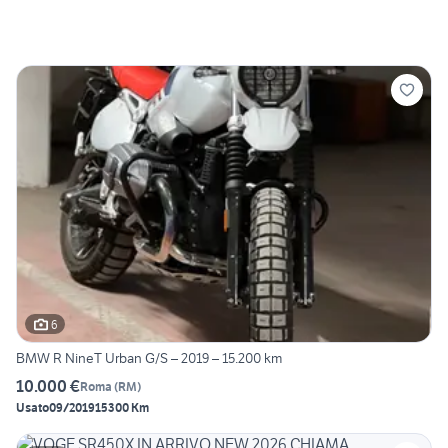
6
BMW R NineT Urban G/S – 2019 – 15.200 km
10.000 €
Roma
(
RM
)
Usato
09/2019
15300 Km