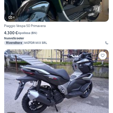
4
Piaggio Vespa 50 Primavera
4.300 €
Apollosa
(
BN
)
Nuovo
Scooter
Rivenditore
MOTOR MIX SRL