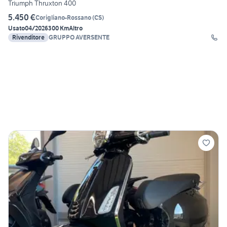
Triumph Thruxton 400
5.450 €
Corigliano-Rossano
(
CS
)
Usato
04/2026
300 Km
Altro
Rivenditore
GRUPPO AVERSENTE