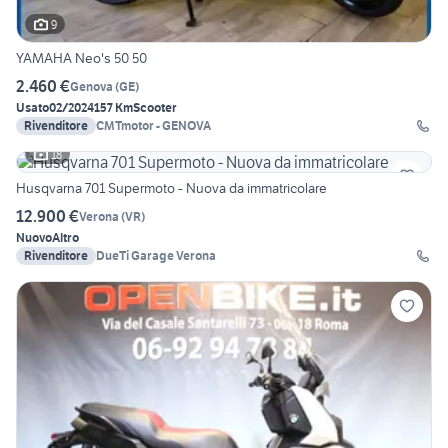
9
YAMAHA Neo's 50 50
2.460 €
Genova
(
GE
)
Usato
02/2024
157 Km
Scooter
Rivenditore
CMTmotor - GENOVA
18
Husqvarna 701 Supermoto - Nuova da immatricolare
12.900 €
Verona
(
VR
)
Nuovo
Altro
Rivenditore
DueTi Garage Verona