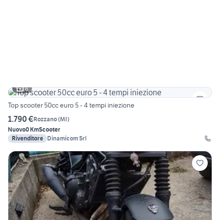
6
Top scooter 50cc euro 5 - 4 tempi iniezione
1.790 €
Rozzano
(
MI
)
Nuovo
0 Km
Scooter
Rivenditore
Dinamicom Srl