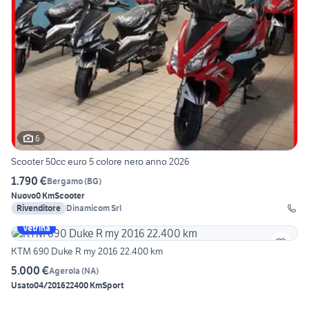
6
Scooter 50cc euro 5 colore nero anno 2026
1.790 €
Bergamo
(
BG
)
Nuovo
0 Km
Scooter
Rivenditore
Dinamicom Srl
Vetrina
KTM 690 Duke R my 2016 22.400 km
5.000 €
Agerola
(
NA
)
Usato
04/2016
22400 Km
Sport