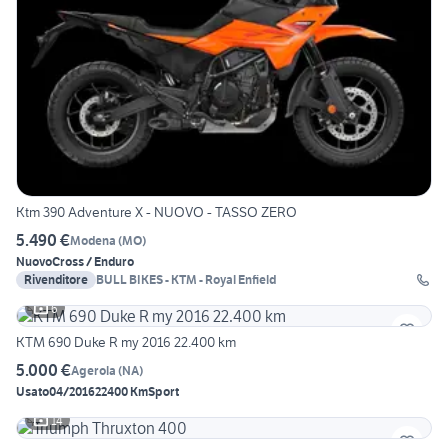
Ktm 390 Adventure X - NUOVO - TASSO ZERO
5.490 €
Modena
(
MO
)
Nuovo
Cross / Enduro
Rivenditore
BULL BIKES - KTM - Royal Enfield
6
KTM 690 Duke R my 2016 22.400 km
5.000 €
Agerola
(
NA
)
Usato
04/2016
22400 Km
Sport
14