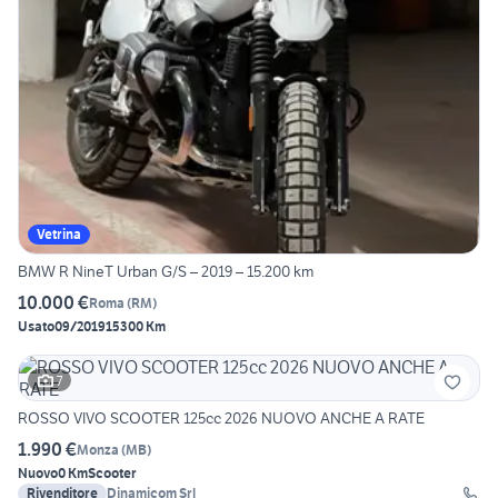
Vetrina
BMW R NineT Urban G/S – 2019 – 15.200 km
10.000 €
Roma
(
RM
)
Usato
09/2019
15300 Km
7
ROSSO VIVO SCOOTER 125cc 2026 NUOVO ANCHE A RATE
1.990 €
Monza
(
MB
)
Nuovo
0 Km
Scooter
Rivenditore
Dinamicom Srl