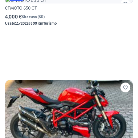
CFMOTO 650 GT
4.000 €
Siracusa
(
SR
)
Usato
11/2022
5800 Km
Turismo