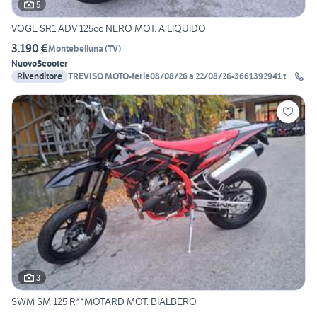
5
VOGE SR1 ADV 125cc NERO MOT. A LIQUIDO
3.190 €
Montebelluna
(
TV
)
Nuovo
Scooter
Rivenditore
TREVISO MOTO-ferie08/08/26 a 22/08/26-3661392941 t
3
SWM SM 125 R**MOTARD MOT. BIALBERO