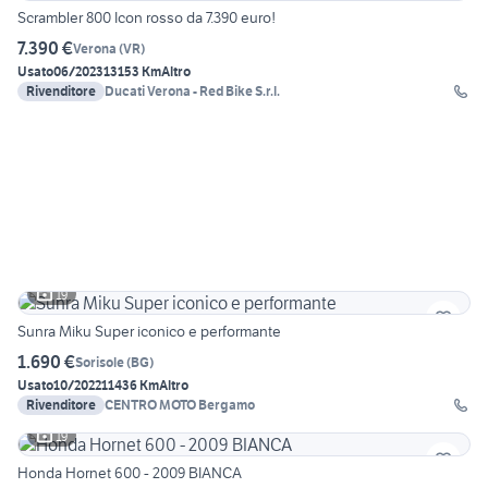
Scrambler 800 Icon rosso da 7.390 euro!
7.390 €
Verona
(
VR
)
Usato
06/2023
13153 Km
Altro
Rivenditore
Ducati Verona - Red Bike S.r.l.
19
Sunra Miku Super iconico e performante
1.690 €
Sorisole
(
BG
)
Usato
10/2022
11436 Km
Altro
Rivenditore
CENTRO MOTO Bergamo
19
Honda Hornet 600 - 2009 BIANCA