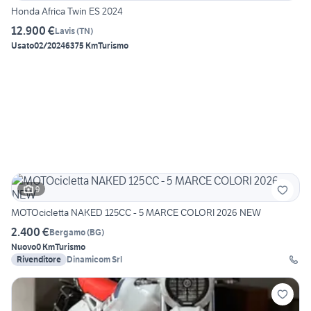
Honda Africa Twin ES 2024
12.900 €
Lavis
(
TN
)
Usato
02/2024
6375 Km
Turismo
9
MOTOcicletta NAKED 125CC - 5 MARCE COLORI 2026 NEW
2.400 €
Bergamo
(
BG
)
Nuovo
0 Km
Turismo
Rivenditore
Dinamicom Srl