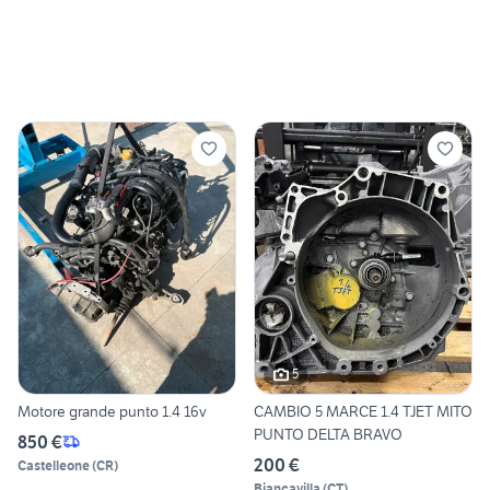
5
Motore grande punto 1.4 16v
CAMBIO 5 MARCE 1.4 TJET MITO
PUNTO DELTA BRAVO
850 €
200 €
Castelleone
(
CR
)
Biancavilla
(
CT
)