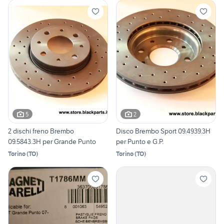
5
2
2 dischi freno Brembo
Disco Brembo Sport 09.4939.3H
09.5843.3H per Grande Punto
per Punto e G.P.
Torino
(
TO
)
Torino
(
TO
)