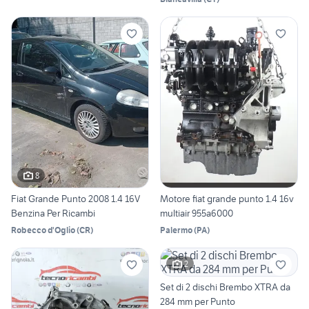
8
Fiat Grande Punto 2008 1.4 16V
Motore fiat grande punto 1.4 16v
Benzina Per Ricambi
multiair 955a6000
Robecco d'Oglio
(
CR
)
Palermo
(
PA
)
2
Set di 2 dischi Brembo XTRA da
284 mm per Punto