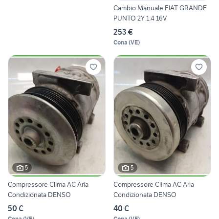
Cambio Manuale FIAT GRANDE
PUNTO 2Y 1.4 16V
253 €
Cona
(
VE
)
5
5
Compressore Clima AC Aria
Compressore Clima AC Aria
Condizionata DENSO
Condizionata DENSO
50 €
40 €
Cona
(
VE
)
Cona
(
VE
)