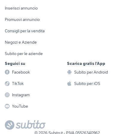
Arredamento e
Console e
Accessori per
Casalinghi
Inserisci annuncio
Videogiochi
animali
Elettrodomestici
Promuovi annuncio
Audio/Video
Musica e Film
Giardino e Fai da te
Consigli per la vendita
Fotografia
Libri e Riviste
Abbigliamento e
Negozi e Aziende
Telefonia
Strumenti Musicali
Accessori
Subito per le aziende
Sports
Tutto per i bambini
Seguici su
Scarica gratis l'App
Biciclette
Facebook
Subito per Android
Collezionismo
TikTok
Subito per iOS
Instagram
YouTube
©
2026
Subito.it - P.IVA 05526340962