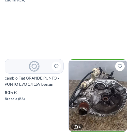
Cagliari
(
CA
)
cambio Fiat GRANDE PUNTO -
PUNTO EVO 1.4 16V benzin
805 €
Brescia
(
BS
)
4