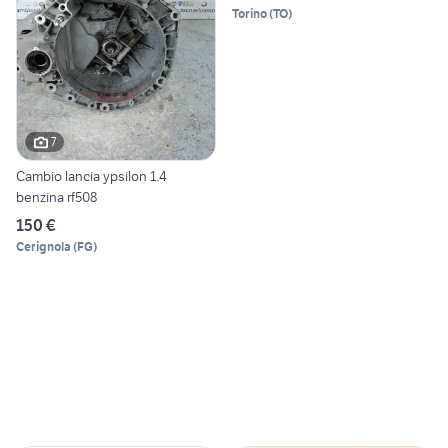
Torino
(
TO
)
7
Cambio lancia ypsilon 1.4
benzina rf508
150 €
Cerignola
(
FG
)