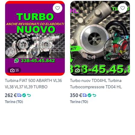
16
3
Turbina FIAT 500 ABARTH VL36
Turbo nuov TD04HL Turbina
VL38 VL37 VL39 TURBO
Turbocompressore TD04 HL
262 €
350 €
Torino
(
TO
)
Torino
(
TO
)