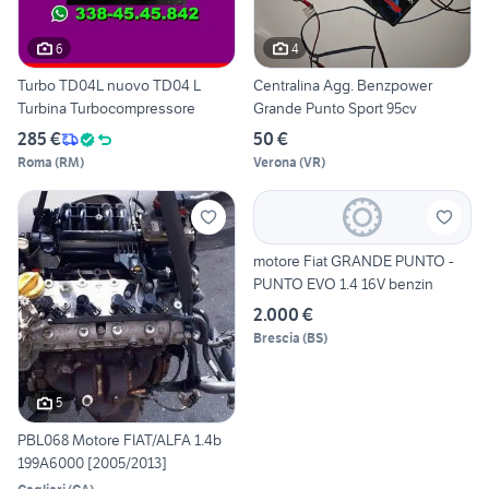
6
4
Turbo TD04L nuovo TD04 L
Centralina Agg. Benzpower
Turbina Turbocompressore
Grande Punto Sport 95cv
285 €
50 €
Roma
(
RM
)
Verona
(
VR
)
motore Fiat GRANDE PUNTO -
PUNTO EVO 1.4 16V benzin
2.000 €
Brescia
(
BS
)
5
PBL068 Motore FIAT/ALFA 1.4b
199A6000 [2005/2013]