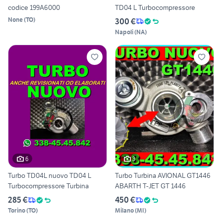
codice 199A6000
TD04 L Turbocompressore
None
(
TO
)
300 €
Napoli
(
NA
)
6
3
Turbo TD04L nuovo TD04 L
Turbo Turbina AVIONAL GT1446
Turbocompressore Turbina
ABARTH T-JET GT 1446
285 €
450 €
Torino
(
TO
)
Milano
(
MI
)