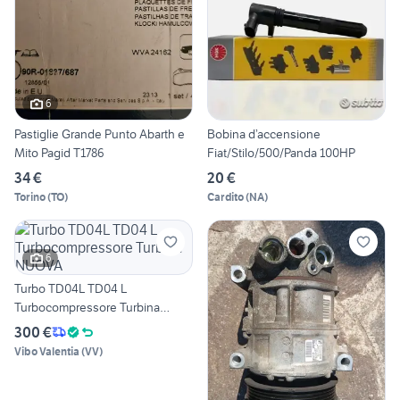
6
Pastiglie Grande Punto Abarth e
Bobina d’accensione
Mito Pagid T1786
Fiat/Stilo/500/Panda 100HP
34 €
20 €
Torino
(
TO
)
Cardito
(
NA
)
6
Turbo TD04L TD04 L
Turbocompressore Turbina
NUOVA
300 €
Vibo Valentia
(
VV
)