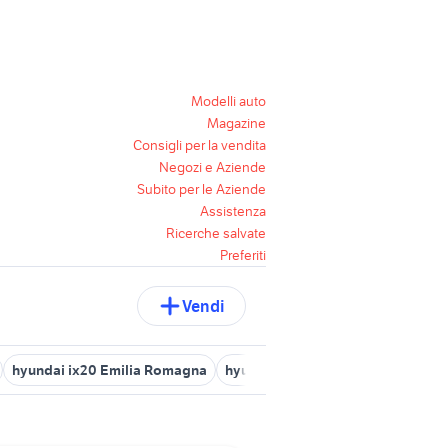
Modelli auto
Magazine
Consigli per la vendita
Negozi e Aziende
Subito per le Aziende
Assistenza
Ricerche salvate
Preferiti
Vendi
hyundai ix20 Emilia Romagna
hyundai 9 posti
hyundai getz 2