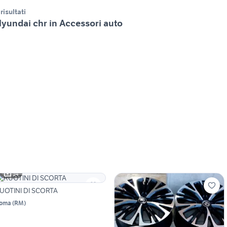
 risultati
yundai chr in Accessori auto
14
UOTINI DI SCORTA
oma
(
RM
)