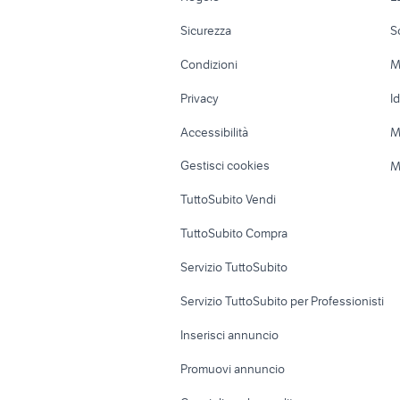
Moto e Scooter
Ville singole e
Sicurezza
S
Accessori Moto
Terreni e rustic
Condizioni
M
Nautica
Garage e box
Privacy
I
Caravan e Camper
Loft, mansarde 
Accessibilità
M
Veicoli commerciali
Case vacanza
Gestisci cookies
M
Uffici e Locali
TuttoSubito Vendi
commerciali
TuttoSubito Compra
Servizio TuttoSubito
Servizio TuttoSubito per Professionisti
Inserisci annuncio
Promuovi annuncio