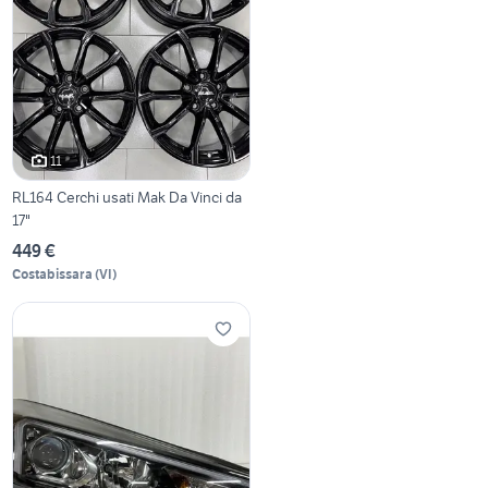
11
RL164 Cerchi usati Mak Da Vinci da
17"
449 €
Costabissara
(
VI
)