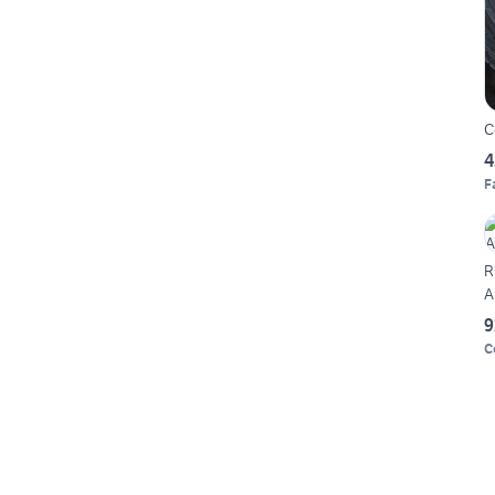
C
4
F
R
A
9
C