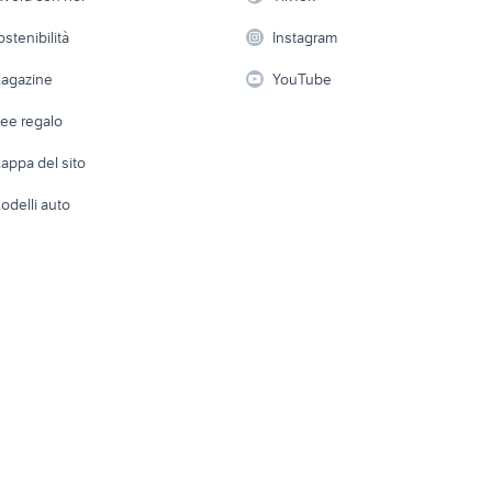
 a schiera
Candidati in cerca di
Audio/Video
Elettrod
ostenibilità
Instagram
lavoro
i
Fotografia
Giardino 
agazine
YouTube
Attrezzature di lavoro
Telefonia
Abbigli
dee regalo
Accesso
e altro
appa del sito
Tutto per
odelli auto