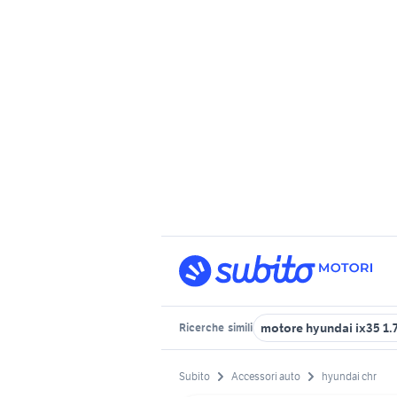
motore hyundai ix35 1.7
Ricerche
simili
Subito
Accessori auto
hyundai chr