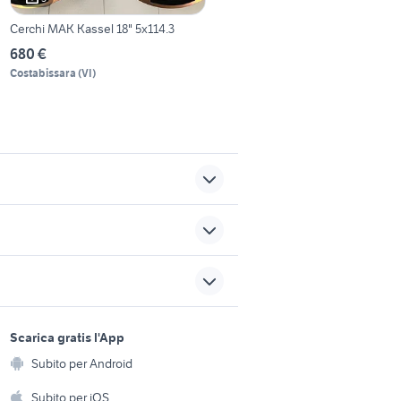
Cerchi MAK Kassel 18" 5x114.3
680 €
Costabissara
(
VI
)
a
fiorino pick up
ford mondeo
sports e hobby
willys jeep mb accessori auto
a
Scarica gratis l'App
Animali
degna
fiat pietrasanta
Subito per Android
ento e
Accessori per animali
hi
Subito per iOS