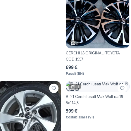
2
CERCHI 18 ORIGINALI TOYOTA
COD:1957
699 €
Paduli
(
BN
)
11
RL21 Cerchi usati Mak Wolf da 19
5x114,3
599 €
Costabissara
(
VI
)