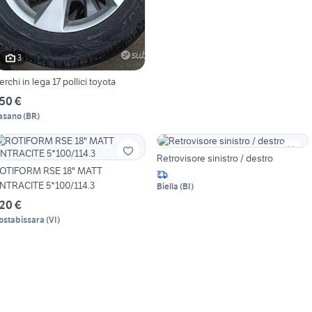
3
erchi in lega 17 pollici toyota
50 €
asano
(
BR
)
Retrovisore sinistro / destro
OTIFORM RSE 18" MATT
NTRACITE 5*100/114.3
Biella
(
BI
)
20 €
ostabissara
(
VI
)