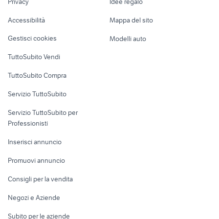
Privacy
Idee regalo
Garage e box
auto Mediglia
auto usate reggio emilia
Caravan e Camper
Accessibilità
Mappa del sito
ktm 690 usato
cagiva mito 125 usata
Loft, mansarde e
Veicoli commerciali
altro
Gestisci cookies
Modelli auto
Case vacanza
TuttoSubito Vendi
Uffici e Locali
TuttoSubito Compra
commerciali
Servizio TuttoSubito
elettronica
per la casa e la
sports e hobby
Servizio TuttoSubito per
persona
Informatica
Animali
Professionisti
Arredamento e
Console e
Accessori per
Casalinghi
Inserisci annuncio
Videogiochi
animali
Elettrodomestici
Promuovi annuncio
Audio/Video
Musica e Film
Giardino e Fai da te
Consigli per la vendita
Fotografia
Libri e Riviste
Abbigliamento e
Negozi e Aziende
Telefonia
Strumenti Musicali
Accessori
Subito per le aziende