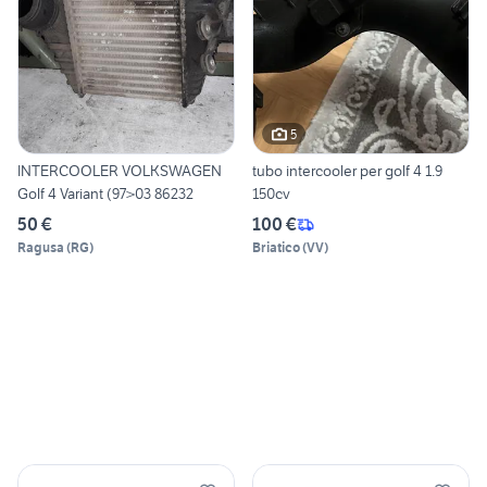
5
INTERCOOLER VOLKSWAGEN
tubo intercooler per golf 4 1.9
Golf 4 Variant (97>03 86232
150cv
50 €
100 €
Ragusa
(
RG
)
Briatico
(
VV
)