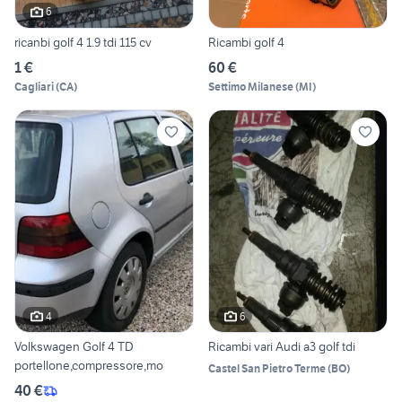
6
ricanbi golf 4 1.9 tdi 115 cv
Ricambi golf 4
1 €
60 €
Cagliari
(
CA
)
Settimo Milanese
(
MI
)
4
6
Volkswagen Golf 4 TD
Ricambi vari Audi a3 golf tdi
portellone,compressore,mo
Castel San Pietro Terme
(
BO
)
40 €