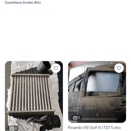
Castellana Grotte
(
BA
)
5
Ricambi VW Golf IV (TDI Turbo
4