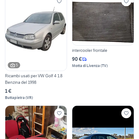
intercooler frontale
90 €
5
Motta di Livenza
(
TV
)
Ricambi usati per VW Golf 4 1.8
Benzina del 1998
1 €
Buttapietra
(
VR
)