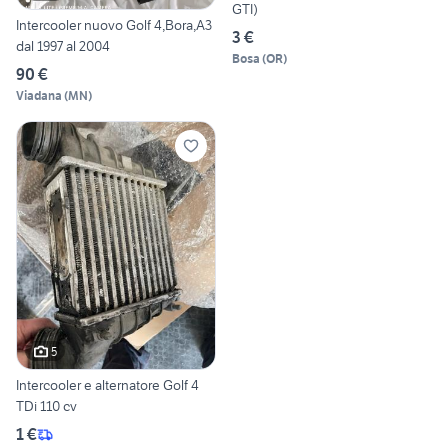
GTI)
Intercooler nuovo Golf 4,Bora,A3
3 €
dal 1997 al 2004
Bosa
(
OR
)
90 €
Viadana
(
MN
)
5
Intercooler e alternatore Golf 4
TDi 110 cv
1 €