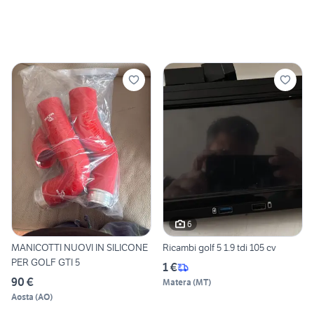
6
MANICOTTI NUOVI IN SILICONE
Ricambi golf 5 1.9 tdi 105 cv
PER GOLF GTI 5
1 €
90 €
Matera
(
MT
)
Aosta
(
AO
)