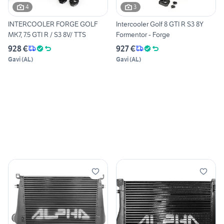
4
3
INTERCOOLER FORGE GOLF
Intercooler Golf 8 GTI R S3 8Y
MK7, 7.5 GTI R / S3 8V/ TTS
Formentor - Forge
928 €
927 €
Gavi
(
AL
)
Gavi
(
AL
)