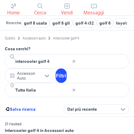
Home
Cerca
Vendi
Messaggi
golf 8 usata
golf 8 gti
golf 4 r32
golf 6
toyota r
Ricerche
Subito
Accessori auto
intercooler golf 4
Cosa cerchi?
Accessori
Filtri
Auto
Salva ricerca
Dal più recente
27 risultati
Intercooler golf 4 in Accessori auto