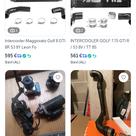
3
2
Intercooler Maggiorato Golf 8 GTI
INTERCOOLER GOLF 7 7.5 GTI R
8R S3 8Y Leon Fo
/ S3 8V / TT 8S
595 €
561 €
Gavi
(
AL
)
Gavi
(
AL
)