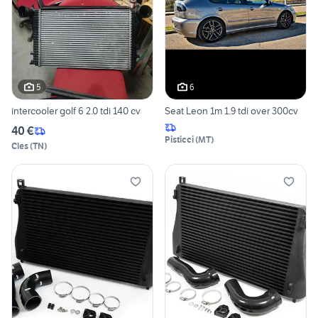
5
6
intercooler golf 6 2.0 tdi 140 cv
Seat Leon 1m 1.9 tdi over 300cv
40 €
Pisticci
(
MT
)
Cles
(
TN
)