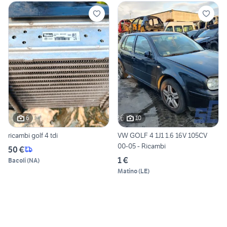
6
10
ricambi golf 4 tdi
VW GOLF 4 1J1 1.6 16V 105CV
00-05 - Ricambi
50 €
1 €
Bacoli
(
NA
)
Matino
(
LE
)