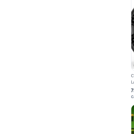
C
L
7
C