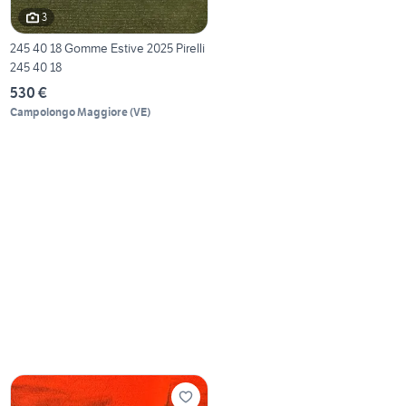
3
245 40 18 Gomme Estive 2025 Pirelli
245 40 18
530 €
Campolongo Maggiore
(
VE
)