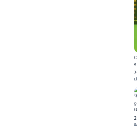
C
e 
7
L
g
G
2
S