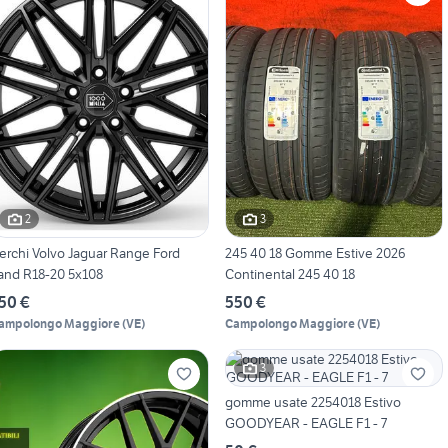
2
3
erchi Volvo Jaguar Range Ford
245 40 18 Gomme Estive 2026
and R18-20 5x108
Continental 245 40 18
50 €
550 €
ampolongo Maggiore
(
VE
)
Campolongo Maggiore
(
VE
)
3
gomme usate 2254018 Estivo
GOODYEAR - EAGLE F1 - 7