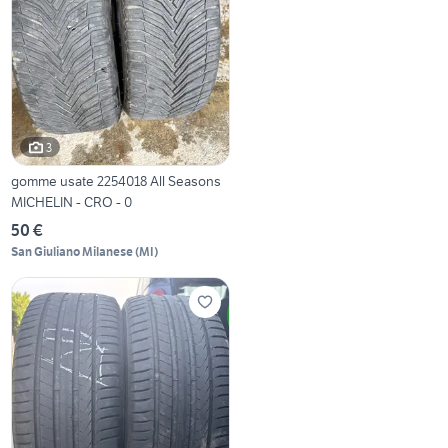
3
gomme usate 2254018 All Seasons
MICHELIN - CRO - 0
50 €
San Giuliano Milanese
(
MI
)