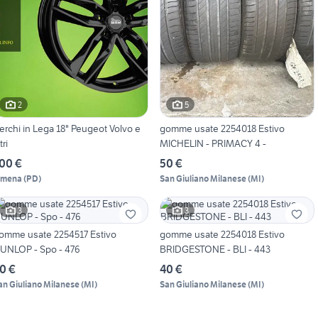
2
5
erchi in Lega 18" Peugeot Volvo e
gomme usate 2254018 Estivo
tri
MICHELIN - PRIMACY 4 -
00 €
50 €
imena
(
PD
)
San Giuliano Milanese
(
MI
)
3
3
omme usate 2254517 Estivo
gomme usate 2254018 Estivo
UNLOP - Spo - 476
BRIDGESTONE - BLI - 443
0 €
40 €
an Giuliano Milanese
(
MI
)
San Giuliano Milanese
(
MI
)