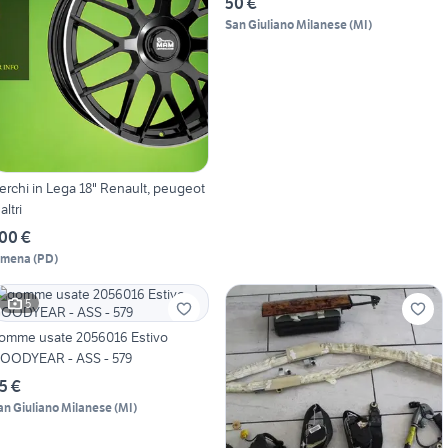
50 €
San Giuliano Milanese
(
MI
)
erchi in Lega 18" Renault, peugeot
altri
00 €
imena
(
PD
)
5
omme usate 2056016 Estivo
OODYEAR - ASS - 579
5 €
an Giuliano Milanese
(
MI
)