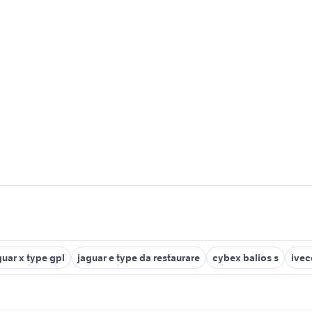
guar x type gpl
jaguar e type da restaurare
cybex balios s
ivec