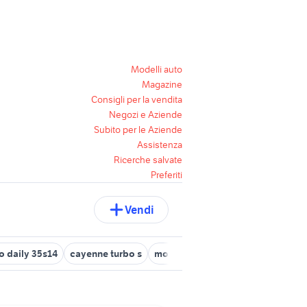
Modelli auto
Magazine
Consigli per la vendita
Negozi e Aziende
Subito per le Aziende
Assistenza
Ricerche salvate
Preferiti
Vendi
o daily 35s14
cayenne turbo s
motore audi s3
suzuki gsx s 750