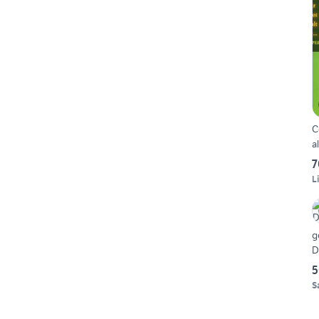
C
al
7
L
g
D
5
S