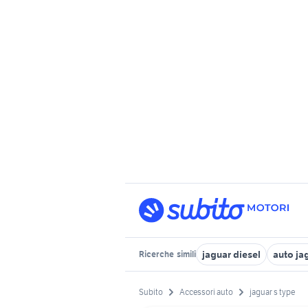
jaguar diesel
auto ja
Ricerche
simili
Subito
Accessori auto
jaguar s type