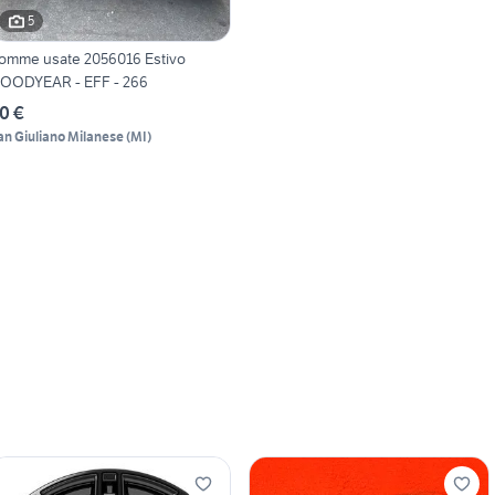
5
omme usate 2056016 Estivo
OODYEAR - EFF - 266
0 €
an Giuliano Milanese
(
MI
)