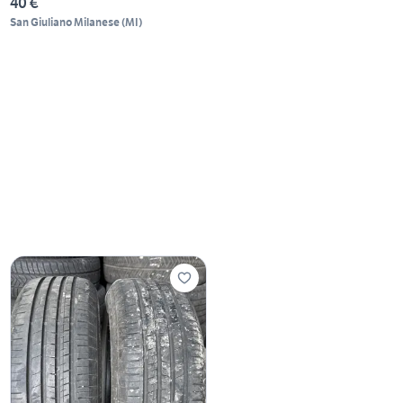
40 €
San Giuliano Milanese
(
MI
)