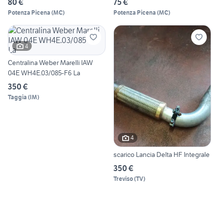
80 €
75 €
Potenza Picena
(
MC
)
Potenza Picena
(
MC
)
4
Centralina Weber Marelli IAW
04E WH4E.03/085-F6 La
350 €
Taggia
(
IM
)
4
scarico Lancia Delta HF Integrale
350 €
Treviso
(
TV
)