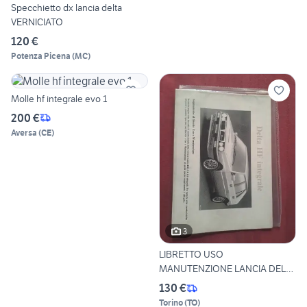
Specchietto dx lancia delta
VERNICIATO
120 €
Potenza Picena
(
MC
)
Molle hf integrale evo 1
200 €
Aversa
(
CE
)
3
LIBRETTO USO
MANUTENZIONE LANCIA DELTA
INTEGRALE O
130 €
Torino
(
TO
)