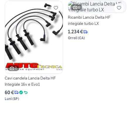
6
Ricambi Lancia Delta HF
integrale turbo LX
1.234 €
Orroli
(
CA
)
2
Cavi candela Lancia Delta HF
Integrale 16v e Evo1
60 €
Luni
(
SP
)