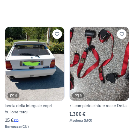
6
5
lancia delta integrale copri
kit completo cinture rosse Delta
bullone tergi
1.300 €
15 €
Modena
(
MO
)
Bernezzo
(
CN
)