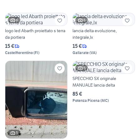
6
6
logo led Abarth proiettato s terra
lancia delta evoluzione,
da portiera
integrale,lx
15 €
15 €
Castelfiorentino
(
FI
)
Gallarate
(
VA
)
6
SPECCHIO SX originale
MANUALE lancia delta
85 €
Potenza Picena
(
MC
)
5