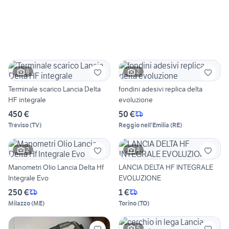
6
2
Terminale scarico Lancia Delta
fondini adesivi replica delta
HF integrale
evoluzione
450 €
50 €
Treviso
(
TV
)
Reggio nell'Emilia
(
RE
)
2
4
Manometri Olio Lancia Delta Hf
LANCIA DELTA HF INTEGRALE
Integrale Evo
EVOLUZIONE
250 €
1 €
Milazzo
(
ME
)
Torino
(
TO
)
5