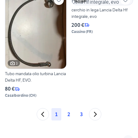
cerchio in lega Lancia Delta Hf
integrale, evo
200 €
Cassino
(
FR
)
3
Tubo mandata olio turbina Lancia
Delta HF, EVO.
80 €
Casalbordino
(
CH
)
1
2
3