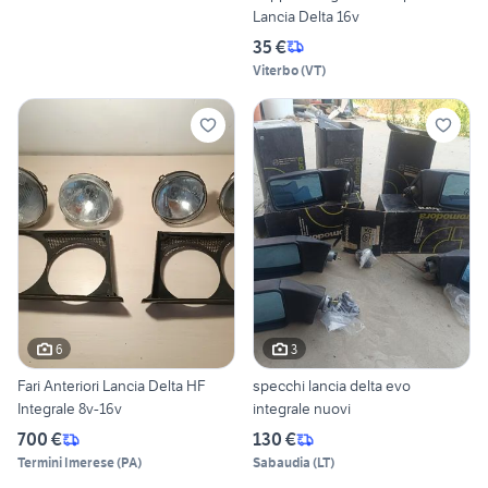
Lancia Delta 16v
35 €
Viterbo
(
VT
)
6
3
Fari Anteriori Lancia Delta HF
specchi lancia delta evo
Integrale 8v-16v
integrale nuovi
700 €
130 €
Termini Imerese
(
PA
)
Sabaudia
(
LT
)