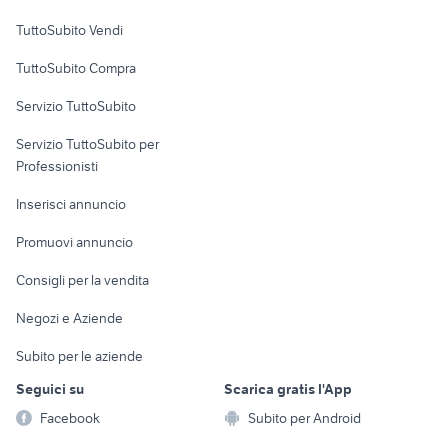
Case vacanza
TuttoSubito Vendi
Uffici e Locali
TuttoSubito Compra
commerciali
Servizio TuttoSubito
elettronica
per la casa e la
sports e hobby
Servizio TuttoSubito per
persona
Informatica
Animali
Professionisti
Arredamento e
Console e
Accessori per
Casalinghi
Inserisci annuncio
Videogiochi
animali
Elettrodomestici
Promuovi annuncio
Audio/Video
Musica e Film
Giardino e Fai da te
Consigli per la vendita
Fotografia
Libri e Riviste
Abbigliamento e
Negozi e Aziende
Telefonia
Strumenti Musicali
Accessori
Subito per le aziende
Sports
Tutto per i bambini
Seguici su
Scarica gratis l'App
Biciclette
Facebook
Subito per Android
Collezionismo